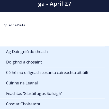
ga - April 27
Episode Date
Ag Daingniú do theach
Do ghnó a chosaint
Cé hé mo oifigeach cosanta coireachta áitiúil?
Cúinne na Leanaí
Feachtas ‘Glasáil agus Soilsigh’
Cosc ar Choireacht