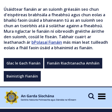
Úsáidtear fianáin ar an suíomh gréasáin seo chun
d'eispéireas brabhsála a fheabhsú agus chun eolas a
bhailiú faoin úsáid a bhaineann tú as an suíomh seo
chun an tseirbhís atá á soláthar againn a fheabhsú.
Mura nglactar le fianáin ní oibreoidh gnéithe áirithe
den suíomh, cosúil le físeán. Tabhair cuairt ar
leathanach ár
bPolasaí Fianáin
más mian leat tuilleadh
eolais a fháil faoin úsáid a bhainimid as fianáin.
Glac le Gach Fianán
Fianáin Riachtanacha Amháin
Bainistigh Fianáin
Togg
navig