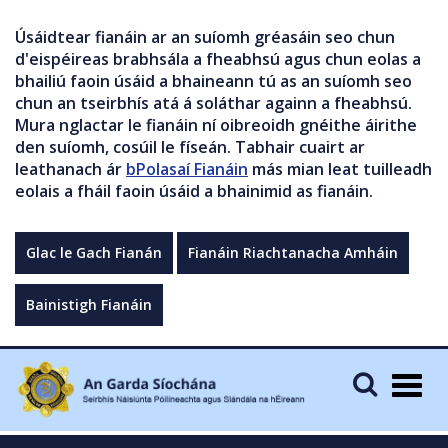
Úsáidtear fianáin ar an suíomh gréasáin seo chun
d'eispéireas brabhsála a fheabhsú agus chun eolas a
bhailiú faoin úsáid a bhaineann tú as an suíomh seo
chun an tseirbhís atá á soláthar againn a fheabhsú.
Mura nglactar le fianáin ní oibreoidh gnéithe áirithe
den suíomh, cosúil le físeán. Tabhair cuairt ar
leathanach ár
bPolasaí Fianáin
más mian leat tuilleadh
eolais a fháil faoin úsáid a bhainimid as fianáin.
Glac le Gach Fianán
Fianáin Riachtanacha Amháin
Bainistigh Fianáin
Togg
navig