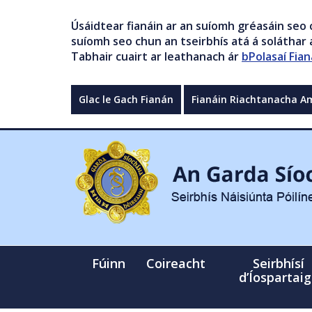
Úsáidtear fianáin ar an suíomh gréasáin seo 
suíomh seo chun an tseirbhís atá á soláthar a
Tabhair cuairt ar leathanach ár
bPolasaí Fian
Glac le Gach Fianán
Fianáin Riachtanacha A
Fúinn
Coireacht
Seirbhísí
d’Íospartai