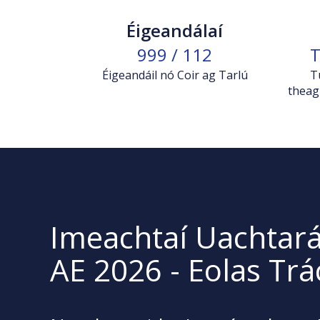
Éigeandálaí
999 / 112
T
Éigeandáil nó Coir ag Tarlú
T
theag
Imeachtaí Uachtar
AE 2026 - Eolas Trá