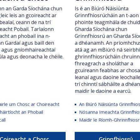
Is é an Biúró Náisiúnta
nn an Garda Síochána chun
Grinnfhiosrúcháin an t-aon
gleic leis an gcoireacht ar
phointe teagmhála de chuid
bealaí, ceann de na trí
Gharda Síochána chun
eacht Pobail. Tarlaíonn
Grinnfhiosrú an Gharda Sí
acht an phobail ina n-
a dhéanamh. An príomhchu
n Gardaí agus baill den
atá ag an mBiúró ná seirbh
 agus gníomhaireachtaí
ghrinnfhiosrúcháin chruinn
la agus deonacha le chéile.
fhreagrach a sholáthar a
gcuireann feabhas ar chosa
leanaí agus daoine leochail
trí chinntí sábháilte a dhé
maidir le daoine a earcú.
irle um Chosc ar Choireacht
An Biúró Náisiúnta Grinnfhio
áirtíocht an Phobail
Nósanna Imeachta Grinnfhio
all
Maidir le Ríomh-Ghrinnfhios
Coireacht a Chosc
Grinnfhiosrú