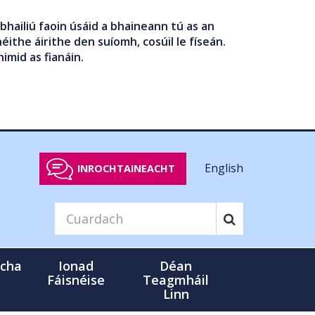
bhailiú faoin úsáid a bhaineann tú as an
éithe áirithe den suíomh, cosúil le físeán.
nimid as fianáin.
English
INROCHTAINEACHT
cha
Ionad
Déan
Fáisnéise
Teagmháil
Linn