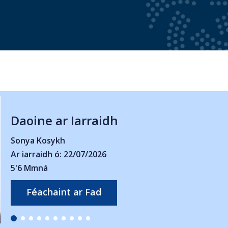
Daoine ar Iarraidh
Abbie Reid
Ar iarraidh ó: 14/07/2026
5'5 Mmná
Féachaint ar Fad