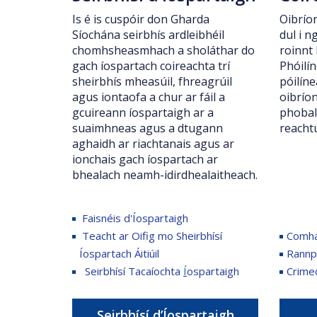
Is é is cuspóir don Gharda
Oibrío
Síochána seirbhís ardleibhéil
dul i n
chomhsheasmhach a sholáthar do
roinnt 
gach íospartach coireachta trí
Phóilín
sheirbhís mheasúil, fhreagrúil
póilíne
agus iontaofa a chur ar fáil a
oibríon
gcuireann íospartaigh ar a
phobal
suaimhneas agus a dtugann
reachtú
aghaidh ar riachtanais agus ar
ionchais gach íospartach ar
bhealach neamh-idirdhealaitheach.
Faisnéis d'Íospartaigh
Teacht ar Oifig mo Sheirbhísí
Comha
Íospartach Áitiúil
Rannph
Seirbhísí Tacaíochta
Í
ospartaigh
Crimec
Seirbhísí d’Íospartaigh