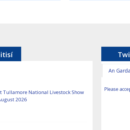
itisí
Twi
An Garda
Please accep
 Tullamore National Livestock Show
August 2026