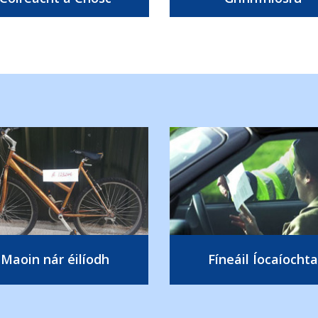
Maoin nár éilíodh
Fíneáil Íocaíochta