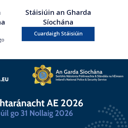
n
Stáisiúin an Gharda
na
Síochána
Cuardaigh Stáisiúin
go