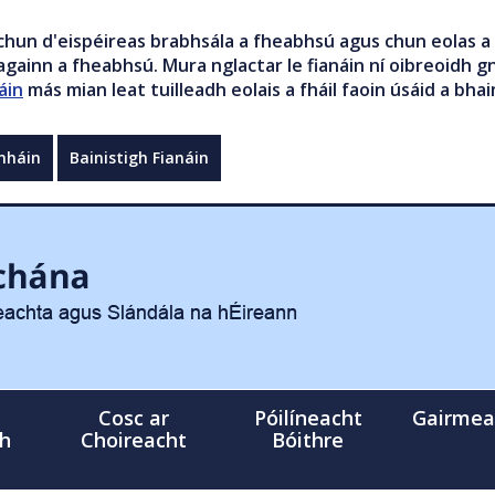
chun d'eispéireas brabhsála a fheabhsú agus chun eolas a 
gainn a fheabhsú. Mura nglactar le fianáin ní oibreoidh gn
áin
más mian leat tuilleadh eolais a fháil faoin úsáid a bhai
mháin
Bainistigh Fianáin
Cosc ar
Póilíneacht
Gairmea
gh
Choireacht
Bóithre