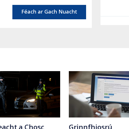
Féach ar Gach Nuacht
Grinnfhiosrú
eacht a Chosc