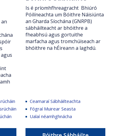
Is é príomhfhreagracht Bhiúró
Póilíneachta um Bóithre Náisiúnta
an Gharda Síochána (GNRPB)
 an
sábháilteacht ar bhóithre a
fheabhsú agus gortuithe
ochána
marfacha agus tromchúiseach ar
spóir
bhóithre na hÉireann a laghdú.
ís
 agus
int
eacha
anamh
srúcháin
Ceamaraí Sábháilteachta
srúcháin
Fógraí Muirear Seasta
rúchán
Ualaí néamhghnácha
Bóithre Sábháilte