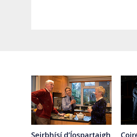
Seirbhísí d’Íospartaigh
Coir