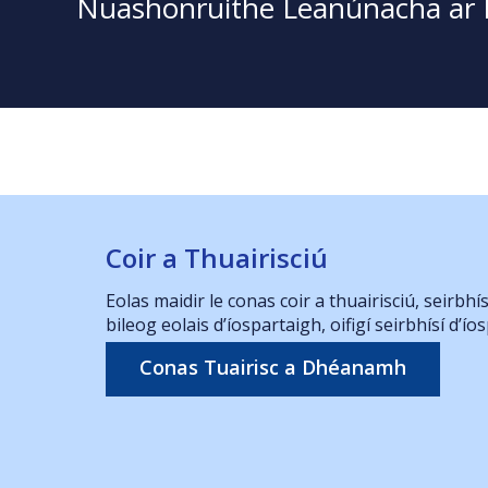
Nuashonruithe Leanúnacha ar E
raidh
Coir a Thuairisciú
Daoi
Eolas maidir le conas coir a thuairisciú, seirbhí
Sonya 
bileog eolais d’íospartaigh, oifigí seirbhísí d’ío
2026
Ar iarr
5'6 Mm
Conas Tuairisc a Dhéanamh
Fad
Fé