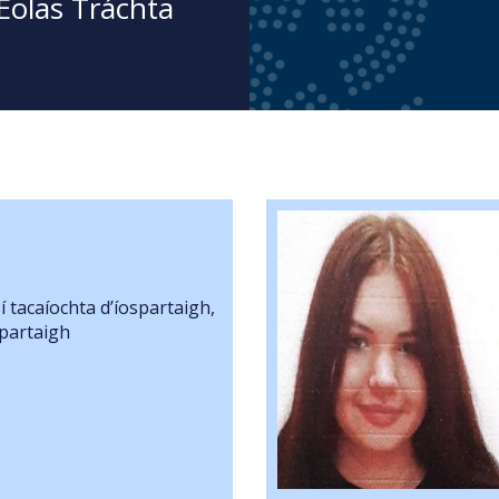
olas Tráchta
ne ar Iarraidh
sí tacaíochta d’íospartaigh,
Kosykh
spartaigh
aidh ó: 22/07/2026
ná
achaint ar Fad