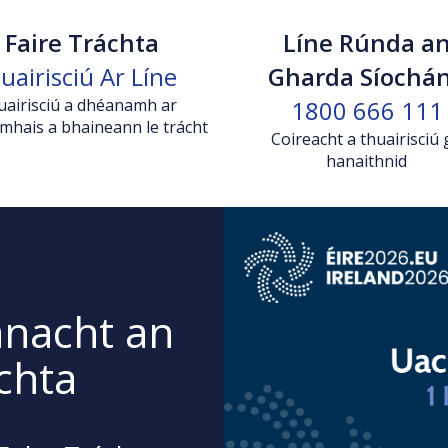
Faire Tráchta
Líne Rúnda a
uairisciú Ar Líne
Gharda Síochá
uairisciú a dhéanamh ar
1800 666 111
mhais a bhaineann le trácht
Coireacht a thuairisciú 
hanaithnid
ánacht an
chta