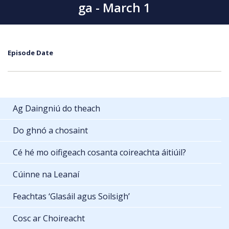
ga - March 1
Episode Date
Ag Daingniú do theach
Do ghnó a chosaint
Cé hé mo oifigeach cosanta coireachta áitiúil?
Cúinne na Leanaí
Feachtas ‘Glasáil agus Soilsigh’
Cosc ar Choireacht