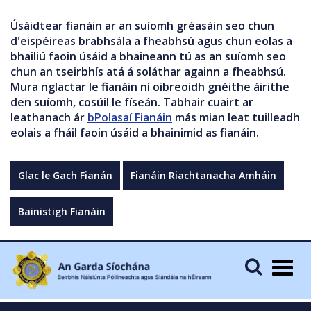
Úsáidtear fianáin ar an suíomh gréasáin seo chun
d'eispéireas brabhsála a fheabhsú agus chun eolas a
bhailiú faoin úsáid a bhaineann tú as an suíomh seo
chun an tseirbhís atá á soláthar againn a fheabhsú.
Mura nglactar le fianáin ní oibreoidh gnéithe áirithe
den suíomh, cosúil le físeán. Tabhair cuairt ar
leathanach ár
bPolasaí Fianáin
más mian leat tuilleadh
eolais a fháil faoin úsáid a bhainimid as fianáin.
Glac le Gach Fianán
Fianáin Riachtanacha Amháin
Bainistigh Fianáin
Togg
navig