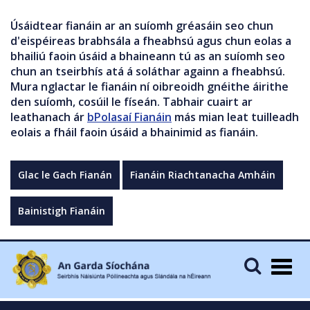
Úsáidtear fianáin ar an suíomh gréasáin seo chun
d'eispéireas brabhsála a fheabhsú agus chun eolas a
bhailiú faoin úsáid a bhaineann tú as an suíomh seo
chun an tseirbhís atá á soláthar againn a fheabhsú.
Mura nglactar le fianáin ní oibreoidh gnéithe áirithe
den suíomh, cosúil le físeán. Tabhair cuairt ar
leathanach ár
bPolasaí Fianáin
más mian leat tuilleadh
eolais a fháil faoin úsáid a bhainimid as fianáin.
Glac le Gach Fianán
Fianáin Riachtanacha Amháin
Bainistigh Fianáin
Togg
navig