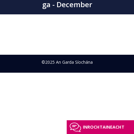
ga - December
©2025 An Garda Síochána
INROCHTAINEACHT