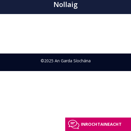
Nollaig
©2025 An Garda Síochána
INROCHTAINEACHT