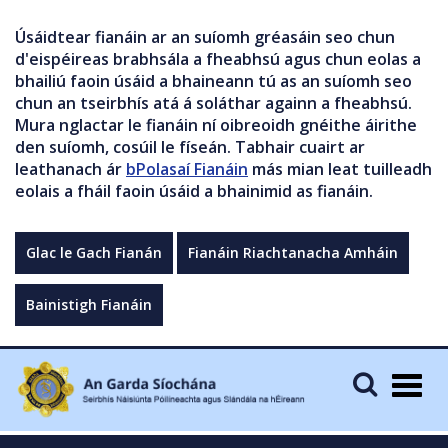
Úsáidtear fianáin ar an suíomh gréasáin seo chun
d'eispéireas brabhsála a fheabhsú agus chun eolas a
bhailiú faoin úsáid a bhaineann tú as an suíomh seo
chun an tseirbhís atá á soláthar againn a fheabhsú.
Mura nglactar le fianáin ní oibreoidh gnéithe áirithe
den suíomh, cosúil le físeán. Tabhair cuairt ar
leathanach ár
bPolasaí Fianáin
más mian leat tuilleadh
eolais a fháil faoin úsáid a bhainimid as fianáin.
Glac le Gach Fianán
Fianáin Riachtanacha Amháin
Bainistigh Fianáin
Togg
navig