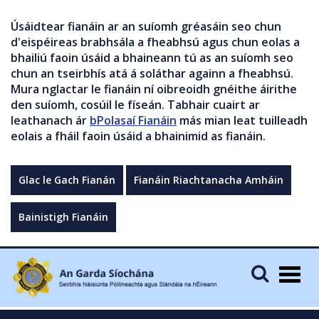
Úsáidtear fianáin ar an suíomh gréasáin seo chun
d'eispéireas brabhsála a fheabhsú agus chun eolas a
bhailiú faoin úsáid a bhaineann tú as an suíomh seo
chun an tseirbhís atá á soláthar againn a fheabhsú.
Mura nglactar le fianáin ní oibreoidh gnéithe áirithe
den suíomh, cosúil le físeán. Tabhair cuairt ar
leathanach ár
bPolasaí Fianáin
más mian leat tuilleadh
eolais a fháil faoin úsáid a bhainimid as fianáin.
Glac le Gach Fianán
Fianáin Riachtanacha Amháin
Bainistigh Fianáin
Togg
navig