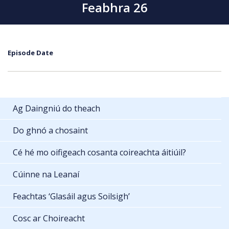
Feabhra 26
Episode Date
Ag Daingniú do theach
Do ghnó a chosaint
Cé hé mo oifigeach cosanta coireachta áitiúil?
Cúinne na Leanaí
Feachtas ‘Glasáil agus Soilsigh’
Cosc ar Choireacht