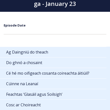
ga - January 23
Episode Date
Ag Daingniú do theach
Do ghnó a chosaint
Cé hé mo oifigeach cosanta coireachta áitiúil?
Cúinne na Leanaí
Feachtas ‘Glasáil agus Soilsigh’
Cosc ar Choireacht