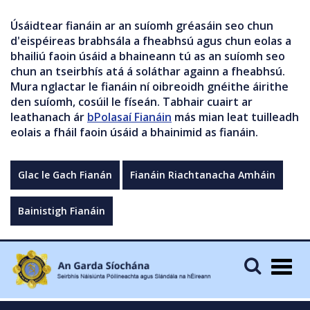
Úsáidtear fianáin ar an suíomh gréasáin seo chun
d'eispéireas brabhsála a fheabhsú agus chun eolas a
bhailiú faoin úsáid a bhaineann tú as an suíomh seo
chun an tseirbhís atá á soláthar againn a fheabhsú.
Mura nglactar le fianáin ní oibreoidh gnéithe áirithe
den suíomh, cosúil le físeán. Tabhair cuairt ar
leathanach ár
bPolasaí Fianáin
más mian leat tuilleadh
eolais a fháil faoin úsáid a bhainimid as fianáin.
Glac le Gach Fianán
Fianáin Riachtanacha Amháin
Bainistigh Fianáin
Togg
navig