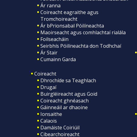
Ár ranna
Coireacht eagraithe agus
Tromchoireacht
Ár bPrionsabal Póilíneachta
Maoirseacht agus comhlachtaí rialála
Foilseacháin
Seirbhís Póilíneachta don Todhchaí
Ár Stair
Cumainn Garda
Coireacht
Dhrochíde sa Teaghlach
Drugaí
Buirgléireacht agus Goid
Coireacht ghnéasach
Gáinneáil ar dhaoine
Ionsaithe
Calaois
Damáiste Coiriúil
Cibearchoireacht