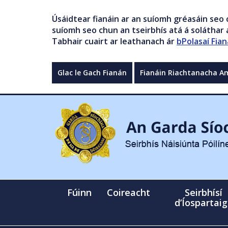
Úsáidtear fianáin ar an suíomh gréasáin seo 
suíomh seo chun an tseirbhís atá á soláthar a
Tabhair cuairt ar leathanach ár
bPolasaí Fian
Glac le Gach Fianán
Fianáin Riachtanacha A
Fúinn
Coireacht
Seirbhísí
d’Íospartai