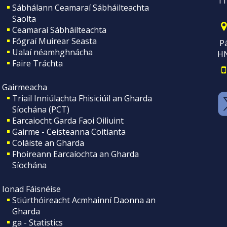
11
Sábhálann Ceamaraí Sábháilteachta
Saolta
Ceamaraí Sábháilteachta
Fógraí Muirear Seasta
Pá
Ualaí néamhghnácha
H
Faire Tráchta
Gairmeacha
Triail Inniúlachta Fhisiciúil an Gharda
Síochána (PCT)
Earcaiocht Garda Faoi Oiliuint
Gairme - Ceisteanna Coitianta
Coláiste an Gharda
Fhoireann Earcaíochta an Gharda
Síochána
Ionad Fáisnéise
Stiúrthóireacht Acmhainní Daonna an
Gharda
ga - Statistics