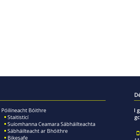
Dé
Póilíneacht Bóithre
I 
Staitisticí
gc
Suíomhanna Ceamara Sábháilteachta
Sábháilteacht ar Bhóithre
Bikesafe