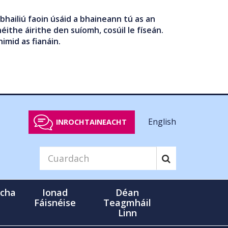
bhailiú faoin úsáid a bhaineann tú as an
éithe áirithe den suíomh, cosúil le físeán.
nimid as fianáin.
English
INROCHTAINEACHT
cha
Ionad
Déan
Fáisnéise
Teagmháil
Linn