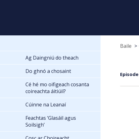
Baile
Ag Daingniú do theach
Do ghnó a chosaint
Episode
Cé hé mo oifigeach cosanta
coireachta áitiúil?
Cúinne na Leanaí
Feachtas ‘Glasáil agus
Soilsigh’
Cosc ar Choireacht