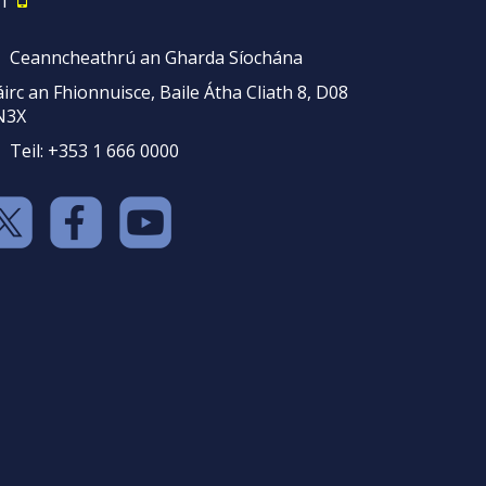
1
Ceanncheathrú an Gharda Síochána
irc an Fhionnuisce, Baile Átha Cliath 8, D08
N3X
Teil: +353 1 666 0000