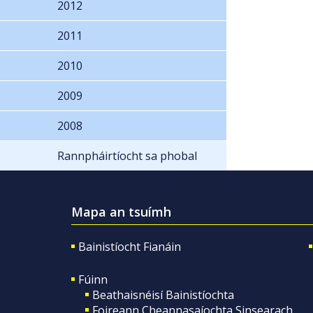
2012
2011
2010
2009
2008
Rannpháirtíocht sa phobal
Mapa an tsuímh
Bainistíocht Fianáin
Fúinn
Beathaisnéisí Bainistíochta
Foireann Cheannasaíochta Sinsearach