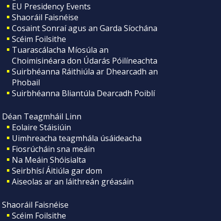
EU Presidency Events
Shaoráil Faisnéise
Cosaint Sonraí agus an Garda Síochána
Scéim Foilsithe
Tuarascálacha Míosúla an
Choimisinéara don Údarás Póilíneachta
Suirbhéanna Ráithiúla ar Dhearcadh an
Phobail
Suirbhéanna Bliantúla Dearcadh Poiblí
Déan Teagmháil Linn
Eolaire Stáisiúin
Uimhreacha teagmhála úsáideacha
Fiosrúcháin sna meáin
Na Meáin Shóisialta
Seirbhísí Áitiúla gar dom
Aiseolas ar an láithreán gréasáin
Shaoráil Faisnéise
Scéim Foilsithe