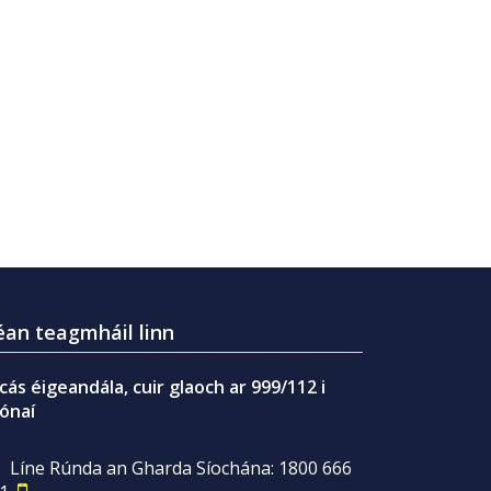
an teagmháil linn
gcás éigeandála, cuir glaoch ar 999/112 i
ónaí
Líne Rúnda an Gharda Síochána: 1800 666