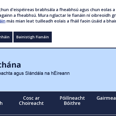
chun d'eispéireas brabhsála a fheabhsú agus chun eolas a 
gainn a fheabhsú. Mura nglactar le fianáin ní oibreoidh gn
áin
más mian leat tuilleadh eolais a fháil faoin úsáid a bhai
mháin
Bainistigh Fianáin
Cosc ar
Póilíneacht
Gairmea
gh
Choireacht
Bóithre