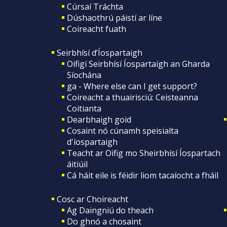
Cúrsaí Tráchta
Dúshaothrú páistí ar líne
Coireacht fuath
Seirbhísí d’Íospartaigh
Oifigí Seirbhísí Íospartaigh an Gharda
Síochána
ga - Where else can I get support?
Coireacht a thuairisciú: Ceisteanna
Coitianta
Dearbhaigh goid
Cosaint nó cúnamh speisialta
d'íospartaigh
Teacht ar Oifig mo Sheirbhísí Íospartach
áitiúil
Cá háit eile is féidir liom tacaíocht a fháil
Cosc ar Choireacht
Ag Daingniú do theach
Do ghnó a chosaint