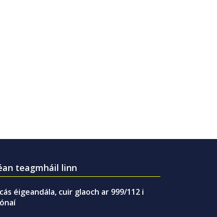
an teagmháil linn
gcás éigeandála, cuir glaoch ar 999/112 i
ónaí