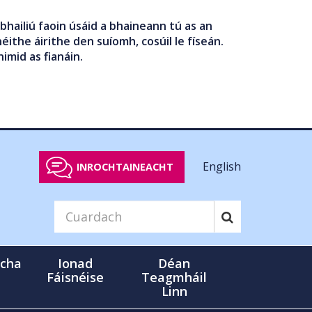
bhailiú faoin úsáid a bhaineann tú as an
éithe áirithe den suíomh, cosúil le físeán.
nimid as fianáin.
English
INROCHTAINEACHT
cha
Ionad
Déan
Fáisnéise
Teagmháil
Linn