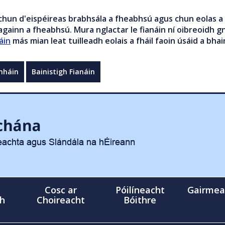
chun d'eispéireas brabhsála a fheabhsú agus chun eolas a 
gainn a fheabhsú. Mura nglactar le fianáin ní oibreoidh gn
áin
más mian leat tuilleadh eolais a fháil faoin úsáid a bhai
mháin
Bainistigh Fianáin
Cosc ar
Póilíneacht
Gairmea
gh
Choireacht
Bóithre