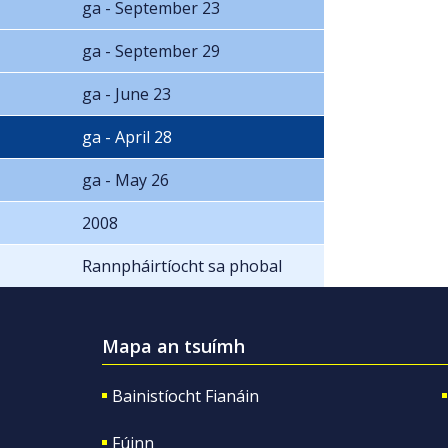
ga - September 23
ga - September 29
ga - June 23
ga - April 28
ga - May 26
2008
Rannpháirtíocht sa phobal
Mapa an tsuímh
Bainistíocht Fianáin
Fúinn