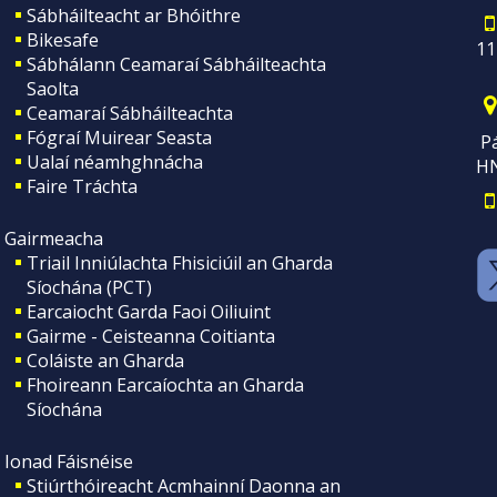
Sábháilteacht ar Bhóithre
Bikesafe
11
Sábhálann Ceamaraí Sábháilteachta
Saolta
Ceamaraí Sábháilteachta
Fógraí Muirear Seasta
Pá
Ualaí néamhghnácha
H
Faire Tráchta
Gairmeacha
Triail Inniúlachta Fhisiciúil an Gharda
Síochána (PCT)
Earcaiocht Garda Faoi Oiliuint
Gairme - Ceisteanna Coitianta
Coláiste an Gharda
Fhoireann Earcaíochta an Gharda
Síochána
Ionad Fáisnéise
Stiúrthóireacht Acmhainní Daonna an