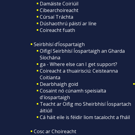
Damáiste Coiriúil
Cibearchoireacht
Cúrsaí Tráchta
Dúshaothrú páistí ar líne
Coireacht fuath
Seirbhísí d’Íospartaigh
Oifigí Seirbhísí Íospartaigh an Gharda
Síochána
ga - Where else can I get support?
Coireacht a thuairisciú: Ceisteanna
Coitianta
Dearbhaigh goid
Cosaint nó cúnamh speisialta
d'íospartaigh
Teacht ar Oifig mo Sheirbhísí Íospartach
áitiúil
Cá háit eile is féidir liom tacaíocht a fháil
Cosc ar Choireacht