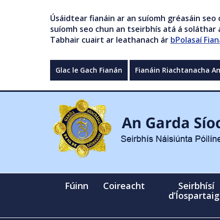
Úsáidtear fianáin ar an suíomh gréasáin seo 
suíomh seo chun an tseirbhís atá á soláthar a
Tabhair cuairt ar leathanach ár
bPolasaí Fian
Glac le Gach Fianán
Fianáin Riachtanacha A
Fúinn
Coireacht
Seirbhísí
d’Íospartai