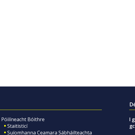
Dé
Póilíneacht Bóithre
I 
Staitisticí
gc
Suíomhanna Ceamara Sábháilteachta