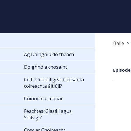
Baile
Ag Daingniú do theach
Do ghnó a chosaint
Episode
Cé hé mo oifigeach cosanta
coireachta áitiúil?
Cúinne na Leanaí
Feachtas ‘Glasáil agus
Soilsigh’
Cosc ar Choireacht