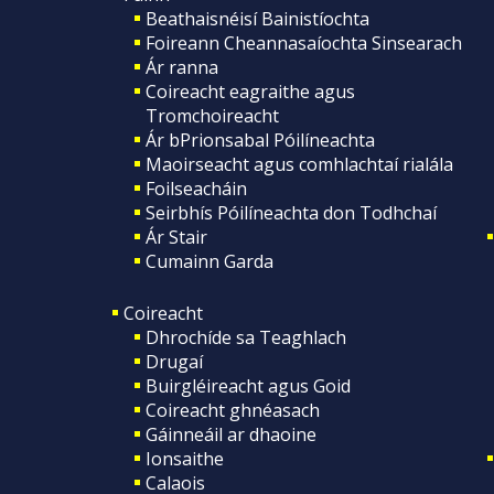
Beathaisnéisí Bainistíochta
Foireann Cheannasaíochta Sinsearach
Ár ranna
Coireacht eagraithe agus
Tromchoireacht
Ár bPrionsabal Póilíneachta
Maoirseacht agus comhlachtaí rialála
Foilseacháin
Seirbhís Póilíneachta don Todhchaí
Ár Stair
Cumainn Garda
Coireacht
Dhrochíde sa Teaghlach
Drugaí
Buirgléireacht agus Goid
Coireacht ghnéasach
Gáinneáil ar dhaoine
Ionsaithe
Calaois