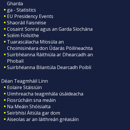
Gharda
ga - Statistics
EU Presidency Events
Shaoráil Faisnéise
Cosaint Sonraí agus an Garda Síochána
Scéim Foilsithe
Tuarascálacha Míosúla an
Choimisinéara don Údarás Póilíneachta
Suirbhéanna Ráithiúla ar Dhearcadh an
Phobail
Suirbhéanna Bliantúla Dearcadh Poiblí
Déan Teagmháil Linn
Eolaire Stáisiúin
Uimhreacha teagmhála úsáideacha
Fiosrúcháin sna meáin
Na Meáin Shóisialta
Seirbhísí Áitiúla gar dom
Aiseolas ar an láithreán gréasáin