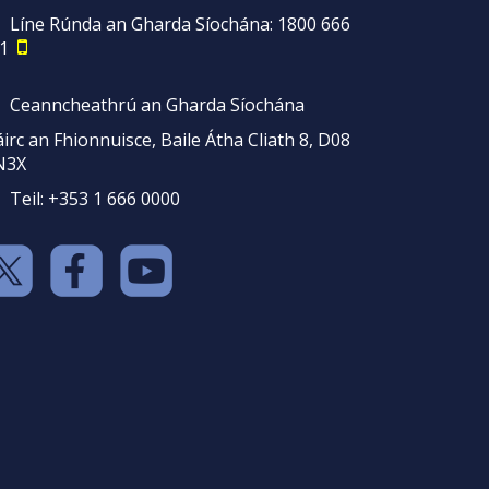
Líne Rúnda an Gharda Síochána: 1800 666
1
Ceanncheathrú an Gharda Síochána
irc an Fhionnuisce, Baile Átha Cliath 8, D08
N3X
Teil: +353 1 666 0000