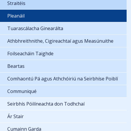
Straitéis
Pleanáil
Tuarascálacha Ginearálta
Athbhreithnithe, Cigireachtaí agus Measúnuithe
Foilseacháin Taighde
Beartas
Comhaontú Pá agus Athchóiriú na Seirbhíse Poiblí
Communiqué
Seirbhís Póilíneachta don Todhchaí
Ár Stair
Cumainn Garda