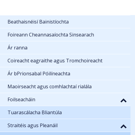
Beathaisnéisí Bainistíochta
Foireann Cheannasaíochta Sinsearach
Ár ranna
Coireacht eagraithe agus Tromchoireacht
Ár bPrionsabal Póilíneachta
Maoirseacht agus comhlachtaí rialála
Foilseacháin
Tuarascálacha Bliantúla
Straitéis agus Pleanáil