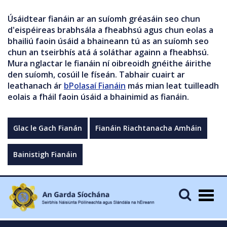
Úsáidtear fianáin ar an suíomh gréasáin seo chun
d'eispéireas brabhsála a fheabhsú agus chun eolas a
bhailiú faoin úsáid a bhaineann tú as an suíomh seo
chun an tseirbhís atá á soláthar againn a fheabhsú.
Mura nglactar le fianáin ní oibreoidh gnéithe áirithe
den suíomh, cosúil le físeán. Tabhair cuairt ar
leathanach ár
bPolasaí Fianáin
más mian leat tuilleadh
eolais a fháil faoin úsáid a bhainimid as fianáin.
Glac le Gach Fianán
Fianáin Riachtanacha Amháin
Bainistigh Fianáin
Togg
navig