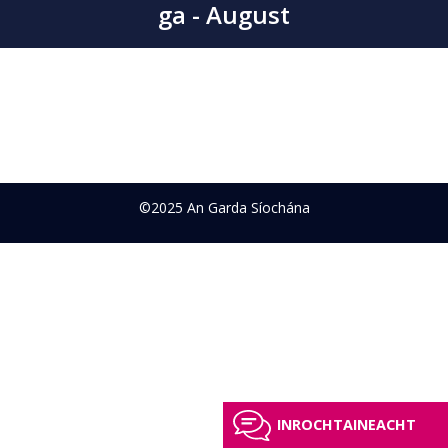
ga - August
©2025 An Garda Síochána
INROCHTAINEACHT