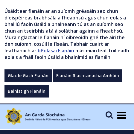
Úsáidtear fianáin ar an suíomh gréasáin seo chun
d'eispéireas brabhsála a fheabhsú agus chun eolas a
bhailiú faoin úsáid a bhaineann tú as an suíomh seo
chun an tseirbhís atá á soláthar againn a fheabhsú.
Mura nglactar le fianáin ní oibreoidh gnéithe áirithe
den suíomh, cosúil le físeán. Tabhair cuairt ar
leathanach ár
bPolasaí Fianáin
más mian leat tuilleadh
eolais a fháil faoin úsáid a bhainimid as fianáin.
Glac le Gach Fianán
Fianáin Riachtanacha Amháin
Bainistigh Fianáin
Togg
navig