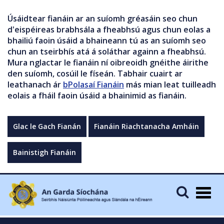
Úsáidtear fianáin ar an suíomh gréasáin seo chun
d'eispéireas brabhsála a fheabhsú agus chun eolas a
bhailiú faoin úsáid a bhaineann tú as an suíomh seo
chun an tseirbhís atá á soláthar againn a fheabhsú.
Mura nglactar le fianáin ní oibreoidh gnéithe áirithe
den suíomh, cosúil le físeán. Tabhair cuairt ar
leathanach ár
bPolasaí Fianáin
más mian leat tuilleadh
eolais a fháil faoin úsáid a bhainimid as fianáin.
Glac le Gach Fianán
Fianáin Riachtanacha Amháin
Bainistigh Fianáin
Togg
navig