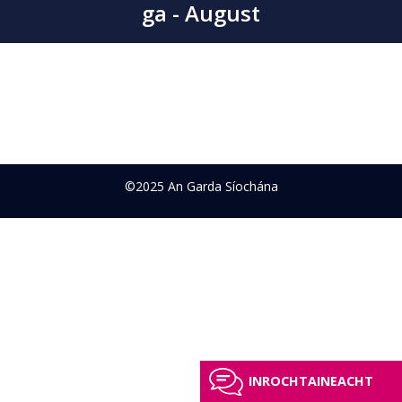
ga - August
©2025 An Garda Síochána
INROCHTAINEACHT