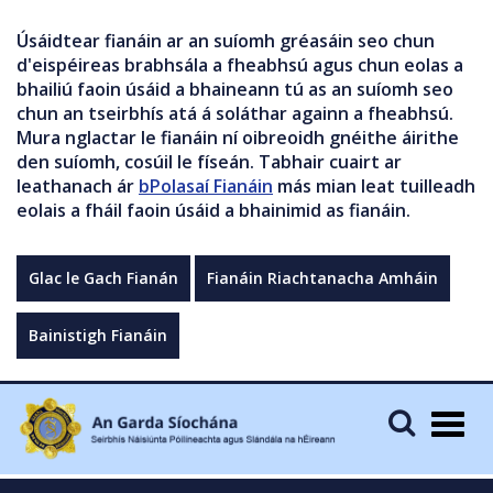
Úsáidtear fianáin ar an suíomh gréasáin seo chun
d'eispéireas brabhsála a fheabhsú agus chun eolas a
bhailiú faoin úsáid a bhaineann tú as an suíomh seo
chun an tseirbhís atá á soláthar againn a fheabhsú.
Mura nglactar le fianáin ní oibreoidh gnéithe áirithe
den suíomh, cosúil le físeán. Tabhair cuairt ar
leathanach ár
bPolasaí Fianáin
más mian leat tuilleadh
eolais a fháil faoin úsáid a bhainimid as fianáin.
Glac le Gach Fianán
Fianáin Riachtanacha Amháin
Bainistigh Fianáin
Togg
navig