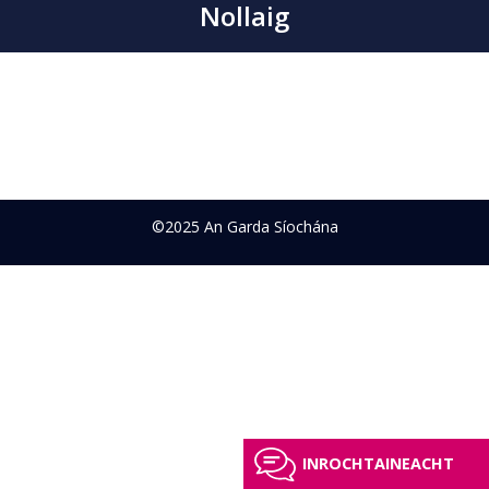
Nollaig
©2025 An Garda Síochána
INROCHTAINEACHT