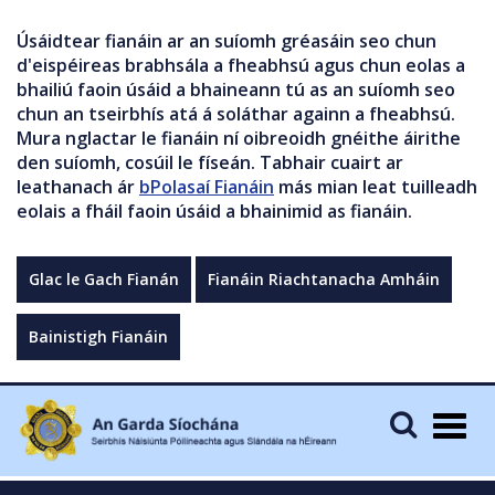
Úsáidtear fianáin ar an suíomh gréasáin seo chun
d'eispéireas brabhsála a fheabhsú agus chun eolas a
bhailiú faoin úsáid a bhaineann tú as an suíomh seo
chun an tseirbhís atá á soláthar againn a fheabhsú.
Mura nglactar le fianáin ní oibreoidh gnéithe áirithe
den suíomh, cosúil le físeán. Tabhair cuairt ar
leathanach ár
bPolasaí Fianáin
más mian leat tuilleadh
eolais a fháil faoin úsáid a bhainimid as fianáin.
Glac le Gach Fianán
Fianáin Riachtanacha Amháin
Bainistigh Fianáin
Togg
navig