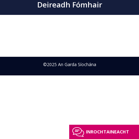
Deireadh Fómhair
©2025 An Garda Síochána
INROCHTAINEACHT