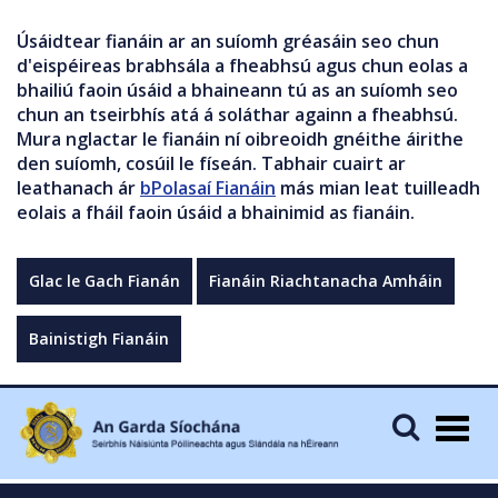
Úsáidtear fianáin ar an suíomh gréasáin seo chun
d'eispéireas brabhsála a fheabhsú agus chun eolas a
bhailiú faoin úsáid a bhaineann tú as an suíomh seo
chun an tseirbhís atá á soláthar againn a fheabhsú.
Mura nglactar le fianáin ní oibreoidh gnéithe áirithe
den suíomh, cosúil le físeán. Tabhair cuairt ar
leathanach ár
bPolasaí Fianáin
más mian leat tuilleadh
eolais a fháil faoin úsáid a bhainimid as fianáin.
Glac le Gach Fianán
Fianáin Riachtanacha Amháin
Bainistigh Fianáin
Togg
navig