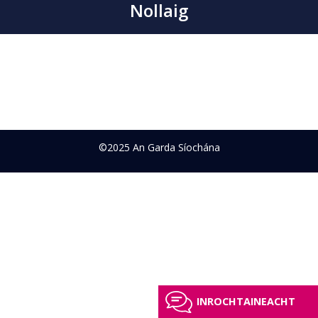
Nollaig
©2025 An Garda Síochána
INROCHTAINEACHT