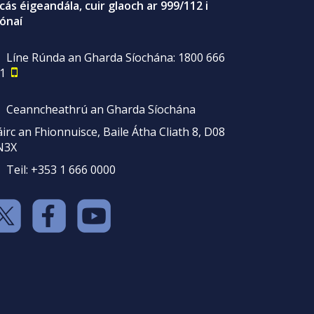
gcás éigeandála, cuir glaoch ar 999/112 i
ónaí
Líne Rúnda an Gharda Síochána: 1800 666
1
Ceanncheathrú an Gharda Síochána
irc an Fhionnuisce, Baile Átha Cliath 8, D08
N3X
Teil: +353 1 666 0000