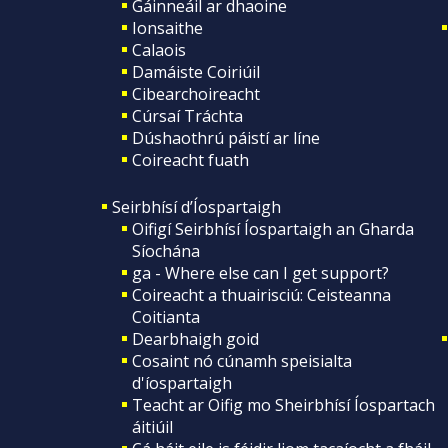
Gáinneáil ar dhaoine
Ionsaithe
Calaois
Damáiste Coiriúil
Cibearchoireacht
Cúrsaí Tráchta
Dúshaothrú páistí ar líne
Coireacht fuath
Seirbhísí d’Íospartaigh
Oifigí Seirbhísí Íospartaigh an Gharda
Síochána
ga - Where else can I get support?
Coireacht a thuairisciú: Ceisteanna
Coitianta
Dearbhaigh goid
Cosaint nó cúnamh speisialta
d'íospartaigh
Teacht ar Oifig mo Sheirbhísí Íospartach
áitiúil