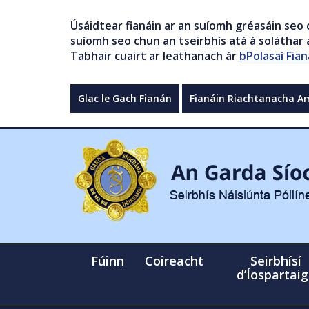
Úsáidtear fianáin ar an suíomh gréasáin seo 
suíomh seo chun an tseirbhís atá á soláthar a
Tabhair cuairt ar leathanach ár
bPolasaí Fian
Glac le Gach Fianán
Fianáin Riachtanacha A
Fúinn
Coireacht
Seirbhísí
d’Íospartai