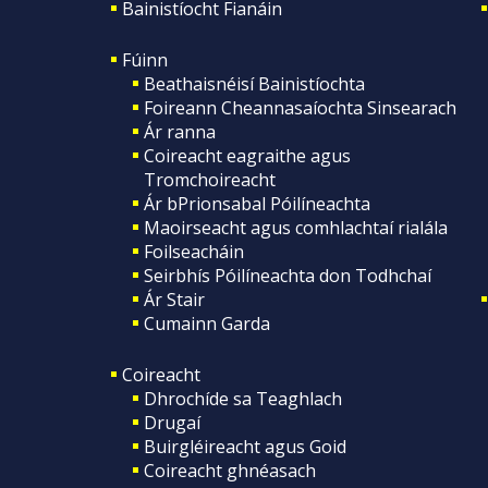
Bainistíocht Fianáin
Fúinn
Beathaisnéisí Bainistíochta
Foireann Cheannasaíochta Sinsearach
Ár ranna
Coireacht eagraithe agus
Tromchoireacht
Ár bPrionsabal Póilíneachta
Maoirseacht agus comhlachtaí rialála
Foilseacháin
Seirbhís Póilíneachta don Todhchaí
Ár Stair
Cumainn Garda
Coireacht
Dhrochíde sa Teaghlach
Drugaí
Buirgléireacht agus Goid
Coireacht ghnéasach