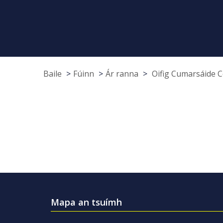
Baile
Fúinn
Ár ranna
Oifig Cumarsáide 
Mapa an tsuímh