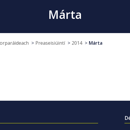
Márta
Corparáideach
Preaseisiúintí
2014
Márta
Dé