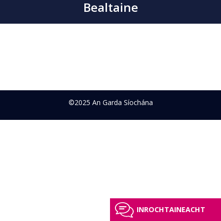
Bealtaine
©2025 An Garda Síochána
INROCHTAINEACHT