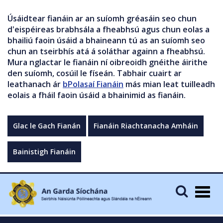
Úsáidtear fianáin ar an suíomh gréasáin seo chun
d'eispéireas brabhsála a fheabhsú agus chun eolas a
bhailiú faoin úsáid a bhaineann tú as an suíomh seo
chun an tseirbhís atá á soláthar againn a fheabhsú.
Mura nglactar le fianáin ní oibreoidh gnéithe áirithe
den suíomh, cosúil le físeán. Tabhair cuairt ar
leathanach ár
bPolasaí Fianáin
más mian leat tuilleadh
eolais a fháil faoin úsáid a bhainimid as fianáin.
Glac le Gach Fianán
Fianáin Riachtanacha Amháin
Bainistigh Fianáin
Togg
navig