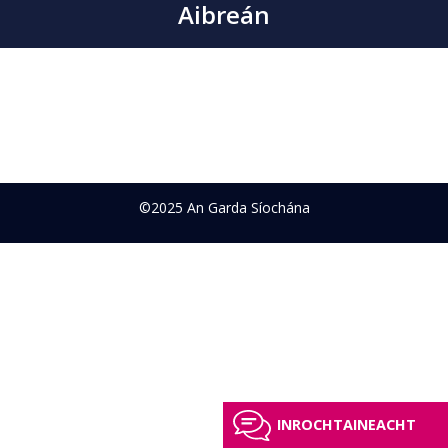
Aibreán
©2025 An Garda Síochána
INROCHTAINEACHT