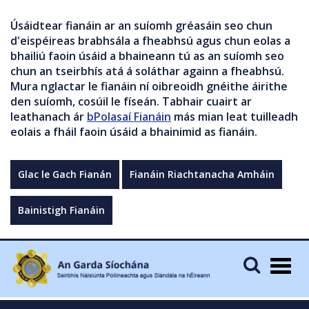
Úsáidtear fianáin ar an suíomh gréasáin seo chun
d'eispéireas brabhsála a fheabhsú agus chun eolas a
bhailiú faoin úsáid a bhaineann tú as an suíomh seo
chun an tseirbhís atá á soláthar againn a fheabhsú.
Mura nglactar le fianáin ní oibreoidh gnéithe áirithe
den suíomh, cosúil le físeán. Tabhair cuairt ar
leathanach ár
bPolasaí Fianáin
más mian leat tuilleadh
eolais a fháil faoin úsáid a bhainimid as fianáin.
Glac le Gach Fianán
Fianáin Riachtanacha Amháin
Bainistigh Fianáin
Togg
navig