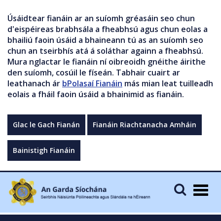
Úsáidtear fianáin ar an suíomh gréasáin seo chun
d'eispéireas brabhsála a fheabhsú agus chun eolas a
bhailiú faoin úsáid a bhaineann tú as an suíomh seo
chun an tseirbhís atá á soláthar againn a fheabhsú.
Mura nglactar le fianáin ní oibreoidh gnéithe áirithe
den suíomh, cosúil le físeán. Tabhair cuairt ar
leathanach ár
bPolasaí Fianáin
más mian leat tuilleadh
eolais a fháil faoin úsáid a bhainimid as fianáin.
Glac le Gach Fianán
Fianáin Riachtanacha Amháin
Bainistigh Fianáin
Togg
navig