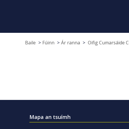
Baile
Fúinn
Ár ranna
Oifig Cumarsáide 
Mapa an tsuímh