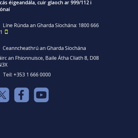
gcás éigeandála, cuir glaoch ar 999/112 i
ónaí
Líne Rúnda an Gharda Síochána: 1800 666
1
Ceanncheathrú an Gharda Síochána
irc an Fhionnuisce, Baile Átha Cliath 8, D08
N3X
Teil: +353 1 666 0000