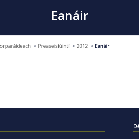
Eanáir
Corparáideach
Preaseisiúintí
2012
Eanáir
Dé