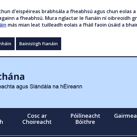
chun d'eispéireas brabhsála a fheabhsú agus chun eolas a 
gainn a fheabhsú. Mura nglactar le fianáin ní oibreoidh gn
áin
más mian leat tuilleadh eolais a fháil faoin úsáid a bhai
mháin
Bainistigh Fianáin
Cosc ar
Póilíneacht
Gairmea
gh
Choireacht
Bóithre