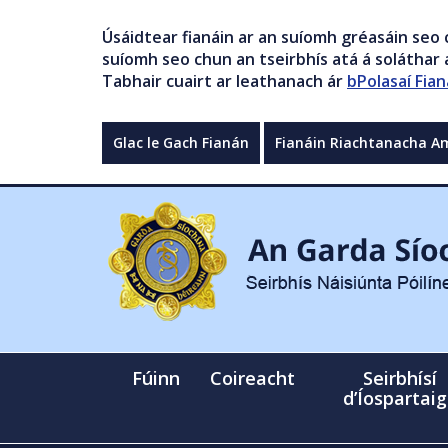
Úsáidtear fianáin ar an suíomh gréasáin seo 
suíomh seo chun an tseirbhís atá á soláthar a
Tabhair cuairt ar leathanach ár
bPolasaí Fian
Glac le Gach Fianán
Fianáin Riachtanacha A
Fúinn
Coireacht
Seirbhísí
d’Íospartai