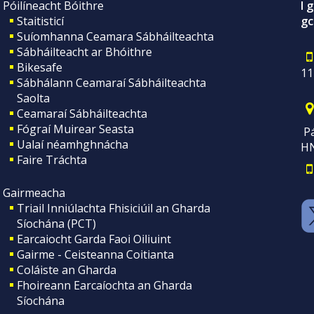
Póilíneacht Bóithre
I 
Staitisticí
gc
Suíomhanna Ceamara Sábháilteachta
Sábháilteacht ar Bhóithre
Bikesafe
11
Sábhálann Ceamaraí Sábháilteachta
Saolta
Ceamaraí Sábháilteachta
Fógraí Muirear Seasta
Pá
Ualaí néamhghnácha
H
Faire Tráchta
Gairmeacha
Triail Inniúlachta Fhisiciúil an Gharda
Síochána (PCT)
Earcaiocht Garda Faoi Oiliuint
Gairme - Ceisteanna Coitianta
Coláiste an Gharda
Fhoireann Earcaíochta an Gharda
Síochána