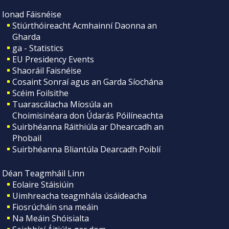
Ionad Fáisnéise
Stiúrthóireacht Acmhainní Daonna an
Gharda
ga - Statistics
EU Presidency Events
Shaoráil Faisnéise
Cosaint Sonraí agus an Garda Síochána
Scéim Foilsithe
Tuarascálacha Míosúla an
Choimisinéara don Údarás Póilíneachta
Suirbhéanna Ráithiúla ar Dhearcadh an
Phobail
Suirbhéanna Bliantúla Dearcadh Poiblí
Déan Teagmháil Linn
Eolaire Stáisiúin
Uimhreacha teagmhála úsáideacha
Fiosrúcháin sna meáin
Na Meáin Shóisialta