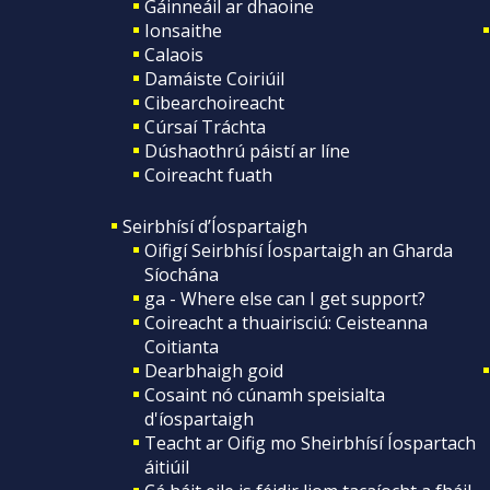
Gáinneáil ar dhaoine
Ionsaithe
Calaois
Damáiste Coiriúil
Cibearchoireacht
Cúrsaí Tráchta
Dúshaothrú páistí ar líne
Coireacht fuath
Seirbhísí d’Íospartaigh
Oifigí Seirbhísí Íospartaigh an Gharda
Síochána
ga - Where else can I get support?
Coireacht a thuairisciú: Ceisteanna
Coitianta
Dearbhaigh goid
Cosaint nó cúnamh speisialta
d'íospartaigh
Teacht ar Oifig mo Sheirbhísí Íospartach
áitiúil