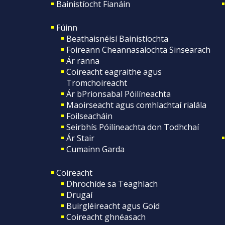
Bainistíocht Fianáin
Fúinn
Beathaisnéisí Bainistíochta
Foireann Cheannasaíochta Sinsearach
Ár ranna
Coireacht eagraithe agus
Tromchoireacht
Ár bPrionsabal Póilíneachta
Maoirseacht agus comhlachtaí rialála
Foilseacháin
Seirbhís Póilíneachta don Todhchaí
Ár Stair
Cumainn Garda
Coireacht
Dhrochíde sa Teaghlach
Drugaí
Buirgléireacht agus Goid
Coireacht ghnéasach