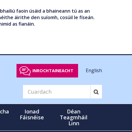
bhailiú faoin úsáid a bhaineann tú as an
éithe áirithe den suíomh, cosúil le físeán.
nimid as fianáin.
English
INROCHTAINEACHT
cha
Ionad
Déan
Fáisnéise
Teagmháil
Linn