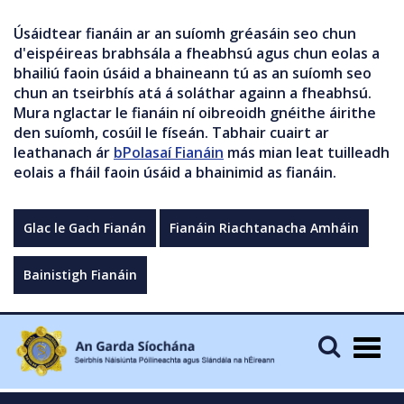
Úsáidtear fianáin ar an suíomh gréasáin seo chun
d'eispéireas brabhsála a fheabhsú agus chun eolas a
bhailiú faoin úsáid a bhaineann tú as an suíomh seo
chun an tseirbhís atá á soláthar againn a fheabhsú.
Mura nglactar le fianáin ní oibreoidh gnéithe áirithe
den suíomh, cosúil le físeán. Tabhair cuairt ar
leathanach ár
bPolasaí Fianáin
más mian leat tuilleadh
eolais a fháil faoin úsáid a bhainimid as fianáin.
Glac le Gach Fianán
Fianáin Riachtanacha Amháin
Bainistigh Fianáin
Togg
navig