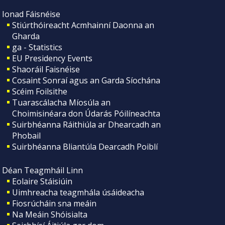
Ionad Fáisnéise
Stiúrthóireacht Acmhainní Daonna an
Gharda
ga - Statistics
EU Presidency Events
Shaoráil Faisnéise
Cosaint Sonraí agus an Garda Síochána
Scéim Foilsithe
Tuarascálacha Míosúla an
Choimisinéara don Údarás Póilíneachta
Suirbhéanna Ráithiúla ar Dhearcadh an
Phobail
Suirbhéanna Bliantúla Dearcadh Poiblí
Déan Teagmháil Linn
Eolaire Stáisiúin
Uimhreacha teagmhála úsáideacha
Fiosrúcháin sna meáin
Na Meáin Shóisialta