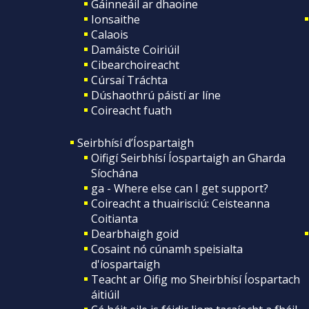
Gáinneáil ar dhaoine
Ionsaithe
Calaois
Damáiste Coiriúil
Cibearchoireacht
Cúrsaí Tráchta
Dúshaothrú páistí ar líne
Coireacht fuath
Seirbhísí d’Íospartaigh
Oifigí Seirbhísí Íospartaigh an Gharda
Síochána
ga - Where else can I get support?
Coireacht a thuairisciú: Ceisteanna
Coitianta
Dearbhaigh goid
Cosaint nó cúnamh speisialta
d'íospartaigh
Teacht ar Oifig mo Sheirbhísí Íospartach
áitiúil