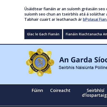
Úsáidtear fianáin ar an suíomh gréasáin seo 
suíomh seo chun an tseirbhís atá á soláthar a
Tabhair cuairt ar leathanach ár
bPolasaí Fian
Glac le Gach Fianán
Fianáin Riachtanacha A
Fúinn
Coireacht
Seirbhísí
d’Íospartai