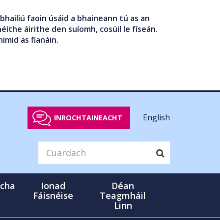
bhailiú faoin úsáid a bhaineann tú as an
éithe áirithe den suíomh, cosúil le físeán.
nimid as fianáin.
English
INROCHTAINEACHT
cha
Ionad
Déan
Fáisnéise
Teagmháil
Linn