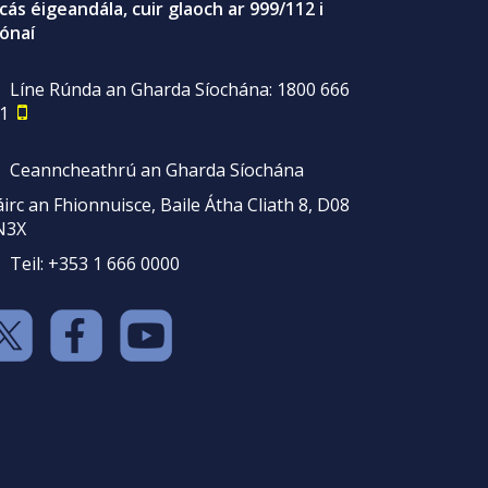
gcás éigeandála, cuir glaoch ar 999/112 i
ónaí
Líne Rúnda an Gharda Síochána: 1800 666
1
Ceanncheathrú an Gharda Síochána
irc an Fhionnuisce, Baile Átha Cliath 8, D08
N3X
Teil: +353 1 666 0000