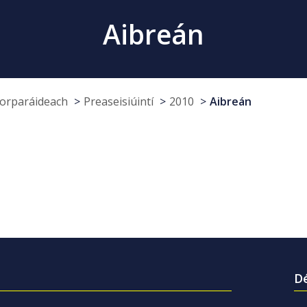
Aibreán
Corparáideach
Preaseisiúintí
2010
Aibreán
Dé