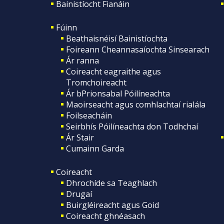
Bainistíocht Fianáin
Fúinn
Beathaisnéisí Bainistíochta
Foireann Cheannasaíochta Sinsearach
Ár ranna
Coireacht eagraithe agus
Tromchoireacht
Ár bPrionsabal Póilíneachta
Maoirseacht agus comhlachtaí rialála
Foilseacháin
Seirbhís Póilíneachta don Todhchaí
Ár Stair
Cumainn Garda
Coireacht
Dhrochíde sa Teaghlach
Drugaí
Buirgléireacht agus Goid
Coireacht ghnéasach