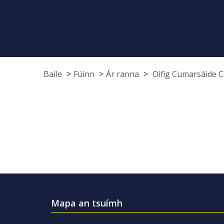
Baile
Fúinn
Ár ranna
Oifig Cumarsáide 
Mapa an tsuímh