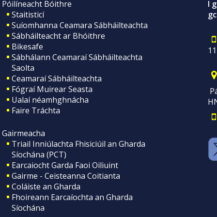
Póilíneacht Bóithre
I 
Staitisticí
gc
Suíomhanna Ceamara Sábháilteachta
Sábháilteacht ar Bhóithre
Bikesafe
11
Sábhálann Ceamaraí Sábháilteachta
Saolta
Ceamaraí Sábháilteachta
Fógraí Muirear Seasta
Pá
Ualaí néamhghnácha
H
Faire Tráchta
Gairmeacha
Triail Inniúlachta Fhisiciúil an Gharda
Síochána (PCT)
Earcaiocht Garda Faoi Oiliuint
Gairme - Ceisteanna Coitianta
Coláiste an Gharda
Fhoireann Earcaíochta an Gharda
Síochána