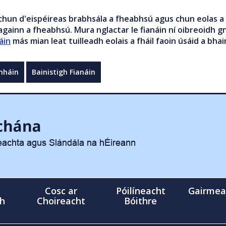
chun d'eispéireas brabhsála a fheabhsú agus chun eolas a 
gainn a fheabhsú. Mura nglactar le fianáin ní oibreoidh gn
áin
más mian leat tuilleadh eolais a fháil faoin úsáid a bhai
mháin
Bainistigh Fianáin
Cosc ar
Póilíneacht
Gairmea
gh
Choireacht
Bóithre