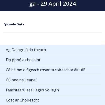
ga - 29 April 2024
Episode Date
Ag Daingniú do theach
Do ghnó a chosaint
Cé hé mo oifigeach cosanta coireachta áitiúil?
Cúinne na Leanaí
Feachtas ‘Glasáil agus Soilsigh’
Cosc ar Choireacht