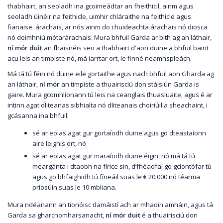
thabhairt, an seoladh ina gcoimeádtar an fheithicil, ainm agus
seoladh úinéir na feithicle, uimhir chláraithe na feithicle agus
fianaise árachais, ar nós ainm do chuideachta árachais nó diosca
nó deimhniú mótarárachais. Mura bhfuil Garda ar bith ag an láthair,
ní mór duit
an fhaisnéis seo a thabhairt d'aon duine a bhfuil baint
acu leis an timpiste nó, má iarrtar ort, le finné neamhspleách.
Má tá tú féin nó duine eile gortaithe agus nach bhfuil aon Gharda ag
an láthair,
ní mór
an timpiste a thuairisciú don stáisiún Garda is
gaire. Mura gcomhlíonann tú leis na ceanglais thuasluaite, agus é ar
intinn agat dliteanas sibhialta nó dliteanais choiriúil a sheachaint, i
gcásanna ina bhfuil:
sé ar eolas agat gur gortaíodh duine agus go dteastaíonn
aire leighis ort, nó
sé ar eolas agat gur maraíodh duine éigin, nó má tá tú
meargánta i dtaobh na fírice sin, d’fhéadfaí go gciontófar tú
agus go bhfaighidh tú fíneáil suas le € 20,000 nó téarma
príosúin suas le 10 mbliana.
Mura ndéanann an tionóisc damáistí ach ar mhaoin amháin, agus tá
Garda sa gharchomharsanacht,
ní mór duit
é a thuairisciú don