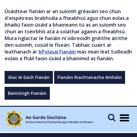
Úsáidtear fianáin ar an suíomh gréasáin seo chun
d'eispéireas brabhsála a fheabhsú agus chun eolas a
bhailiú faoin úsáid a bhaineann tú as an suíomh seo
chun an tseirbhís atá á soláthar againn a fheabhsú.
Mura nglactar le fianáin ní oibreoidh gnéithe áirithe
den suíomh, cosúil le físeán. Tabhair cuairt ar
leathanach ár
bPolasaí Fianáin
más mian leat tuilleadh
eolais a fháil faoin úsáid a bhainimid as fianáin.
Glac le Gach Fianán
Fianáin Riachtanacha Amháin
Bainistigh Fianáin
Togg
navig