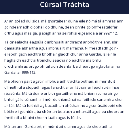
Cúrsaí Tráchta
Ar an gcéad dul síos, má ghortaítear duine eile nó má tá amhras ann
go ndearnadh díobháil do dhuine, déan cinnte go bhfreastalófar
orthu agus más gá, glaoigh ar na seirbhísí éigeandála ar 999/112.
Tá cineálacha éagsúla d’imbhuailtí ar thrácht ar bhóithre ann, idir
damáiste ábhartha agus imbhuailtí marfacha. Ní fhéadfadh go n-
éileodh gach eachtra bhóthair glaoch chur ar na Gardaí. Is léir le
haghaidh eachtraí tromchúiseacha nó eachtra ina bhfuil
drochamhras ort go bhfuil cion déanta, ba cheart go nglaofaí ar na
Gardaí ar 999/112.
Má bhíonn páirt agat in imbhualadh tráchta bóthair,
ní mór duit
d’fheithicil a stopadh agus fanacht ar an láthair ar feadh tréimhse
réasúnta. Má tá duine ar bith gortaithe nó má bhíonn cuma air go
bhfuil gá le cúnamh,
ní mór
do thiománaí na feithicle cúnamh a chur
ar fáil. Má tá feithiclí ag bacadh an bhóthair nó ag cur úsáideoirí eile
bóithre i gcontúirt,
ba chóir
an bealach a mharcáil agus
ba cheart
an
fheithicil a bhaint chomh luath agus is féidir.
Má iarrann Garda ort,
ní mór duit
d'ainm agus do sheoladh a