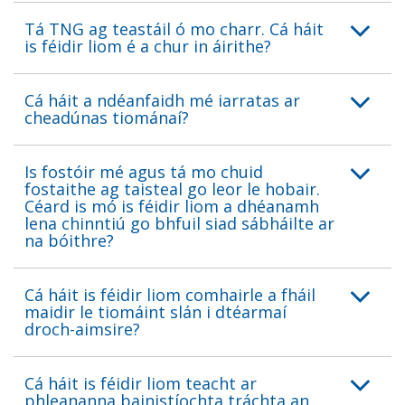
Tá TNG ag teastáil ó mo charr. Cá háit
is féidir liom é a chur in áirithe?
Cá háit a ndéanfaidh mé iarratas ar
cheadúnas tiománaí?
Is fostóir mé agus tá mo chuid
fostaithe ag taisteal go leor le hobair.
Céard is mó is féidir liom a dhéanamh
lena chinntiú go bhfuil siad sábháilte ar
na bóithre?
Cá háit is féidir liom comhairle a fháil
maidir le tiomáint slán i dtéarmaí
droch-aimsire?
Cá háit is féidir liom teacht ar
phleananna bainistíochta tráchta an