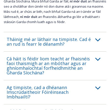
Gharda Síochána. Mura bhfuil Garda ar fáil,
ní mór duit
an fhaisnéis
seo a sholáthar don úinéir nó don duine atá i gceannas na maoine.
Más rud é, ar chúis ar bith, nach bhfuil Garda ná an t-úinéir ar fáil
láithreach,
ní mór duit
an fhaisnéis ábhartha go léir a thabhairt i
stáisiún Garda chomh luath agus is féidir.
Tháinig mé ar láthair na timpiste. Cad é
an rud is fearr le déanamh?
Cá háit is féidir liom teacht ar fhaisnéis
faoi thaismigh ar an mbóthar agus ar
ghníomhaíochtaí forfheidhmithe an
Gharda Síochána?
Ag timpiste, cad a dhéanann
Imscrúdaitheoir Fóiréinseach
Imbhuailtí?