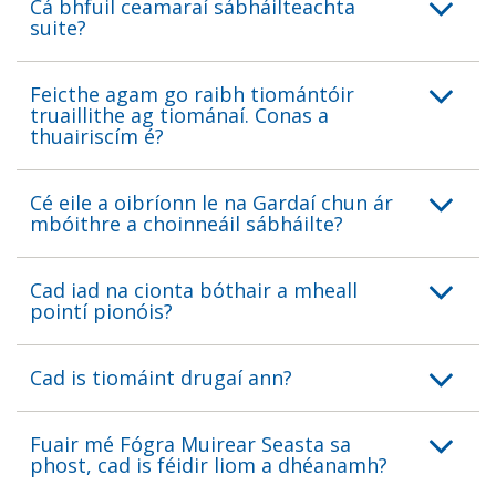
Cá bhfuil ceamaraí sábháilteachta
suite?
Feicthe agam go raibh tiomántóir
truaillithe ag tiománaí. Conas a
thuairiscím é?
Cé eile a oibríonn le na Gardaí chun ár
mbóithre a choinneáil sábháilte?
Cad iad na cionta bóthair a mheall
pointí pionóis?
Cad is tiomáint drugaí ann?
Fuair ​​mé Fógra Muirear Seasta sa
phost, cad is féidir liom a dhéanamh?