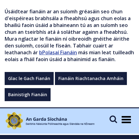
Úsáidtear fianáin ar an suíomh gréasáin seo chun
d'eispéireas brabhsála a fheabhsú agus chun eolas a
bhailiú faoin úsáid a bhaineann tú as an suíomh seo
chun an tseirbhís atá á soláthar againn a fheabhsú.
Mura nglactar le fianáin ní oibreoidh gnéithe áirithe
den suíomh, cosúil le físeán. Tabhair cuairt ar
leathanach ár
bPolasaí Fianáin
más mian leat tuilleadh
eolais a fháil faoin úsáid a bhainimid as fianáin.
Glac le Gach Fianán
Fianáin Riachtanacha Amháin
Bainistigh Fianáin
Togg
navig