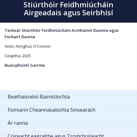
Stiúrthóir Feidhmiúcháin
Airgeadais agus Seirbhísí
Teideal: Stiúrthóir Feidhmiúcháin Acmhainní Daonna agus
Forbairt Daoine
Ainm: Aonghus O'Connor
Ceaptha: 2025
Buaicphointí Gairme:
Beathaisnéisí Bainistíochta
Foireann Cheannasaíochta Sinsearach
Ár ranna
Coireacht eagraithe agus Tromchoireacht