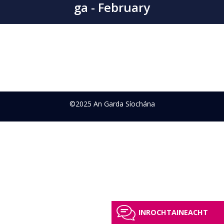
ga - February
©2025 An Garda Síochána
INROCHTAINEACHT