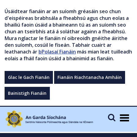
Úsáidtear fianáin ar an suíomh gréasáin seo chun
d'eispéireas brabhsála a fheabhsú agus chun eolas a
bhailiú faoin úsáid a bhaineann tú as an suíomh seo
chun an tseirbhís atá á soláthar againn a fheabhsú.
Mura nglactar le fianáin ní oibreoidh gnéithe áirithe
den suíomh, cosúil le físeán. Tabhair cuairt ar
leathanach ár
bPolasaí Fianáin
más mian leat tuilleadh
eolais a fháil faoin úsáid a bhainimid as fianáin.
Glac le Gach Fianán
Fianáin Riachtanacha Amháin
Bainistigh Fianáin
Togg
navig