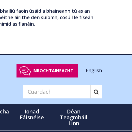
bhailiú faoin úsáid a bhaineann tú as an
éithe áirithe den suíomh, cosúil le físeán.
nimid as fianáin.
English
INROCHTAINEACHT
cha
Ionad
Déan
Fáisnéise
Teagmháil
Linn