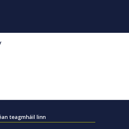
r
an teagmháil linn