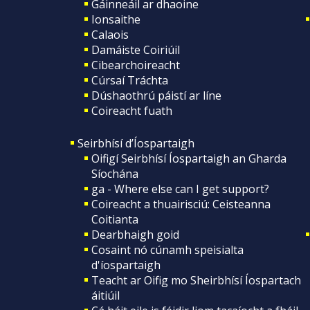
Gáinneáil ar dhaoine
Ionsaithe
Calaois
Damáiste Coiriúil
Cibearchoireacht
Cúrsaí Tráchta
Dúshaothrú páistí ar líne
Coireacht fuath
Seirbhísí d’Íospartaigh
Oifigí Seirbhísí Íospartaigh an Gharda
Síochána
ga - Where else can I get support?
Coireacht a thuairisciú: Ceisteanna
Coitianta
Dearbhaigh goid
Cosaint nó cúnamh speisialta
d'íospartaigh
Teacht ar Oifig mo Sheirbhísí Íospartach
áitiúil