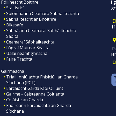
Póilíneacht Bóithre
I 
Staitisticí
gc
Suíomhanna Ceamara Sábháilteachta
Sábháilteacht ar Bhóithre
Bikesafe
11
Sábhálann Ceamaraí Sábháilteachta
Saolta
Ceamaraí Sábháilteachta
Fógraí Muirear Seasta
Pá
Ualaí néamhghnácha
H
Faire Tráchta
Gairmeacha
Triail Inniúlachta Fhisiciúil an Gharda
Síochána (PCT)
Earcaiocht Garda Faoi Oiliuint
Gairme - Ceisteanna Coitianta
Coláiste an Gharda
Fhoireann Earcaíochta an Gharda
Síochána