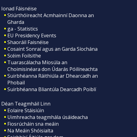
Ionad Fáisnéise
Stiúrthóireacht Acmhainní Daonna an
Gharda
ga - Statistics
EU Presidency Events
Shaoráil Faisnéise
Cosaint Sonraí agus an Garda Síochána
Scéim Foilsithe
Tuarascálacha Míosúla an
Choimisinéara don Údarás Póilíneachta
Suirbhéanna Ráithiúla ar Dhearcadh an
Phobail
Suirbhéanna Bliantúla Dearcadh Poiblí
Déan Teagmháil Linn
Eolaire Stáisiúin
Uimhreacha teagmhála úsáideacha
Fiosrúcháin sna meáin
Na Meáin Shóisialta