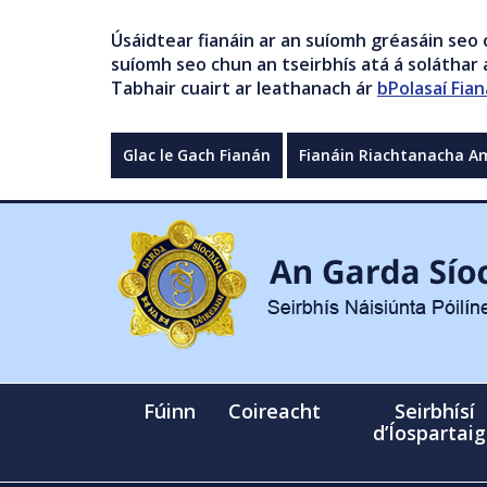
Úsáidtear fianáin ar an suíomh gréasáin seo 
suíomh seo chun an tseirbhís atá á soláthar a
Tabhair cuairt ar leathanach ár
bPolasaí Fian
Glac le Gach Fianán
Fianáin Riachtanacha A
Fúinn
Coireacht
Seirbhísí
d’Íospartai