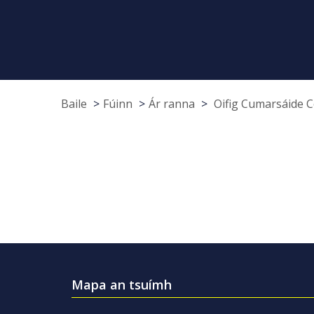
Baile
Fúinn
Ár ranna
Oifig Cumarsáide 
Mapa an tsuímh