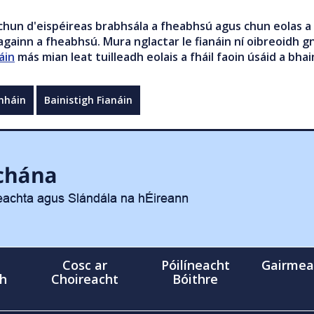
chun d'eispéireas brabhsála a fheabhsú agus chun eolas a 
gainn a fheabhsú. Mura nglactar le fianáin ní oibreoidh gn
áin
más mian leat tuilleadh eolais a fháil faoin úsáid a bhai
mháin
Bainistigh Fianáin
Cosc ar
Póilíneacht
Gairmea
gh
Choireacht
Bóithre