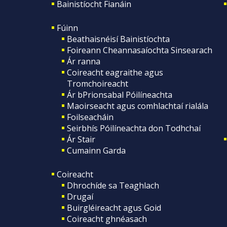
Bainistíocht Fianáin
Fúinn
Beathaisnéisí Bainistíochta
Foireann Cheannasaíochta Sinsearach
Ár ranna
Coireacht eagraithe agus
Tromchoireacht
Ár bPrionsabal Póilíneachta
Maoirseacht agus comhlachtaí rialála
Foilseacháin
Seirbhís Póilíneachta don Todhchaí
Ár Stair
Cumainn Garda
Coireacht
Dhrochíde sa Teaghlach
Drugaí
Buirgléireacht agus Goid
Coireacht ghnéasach