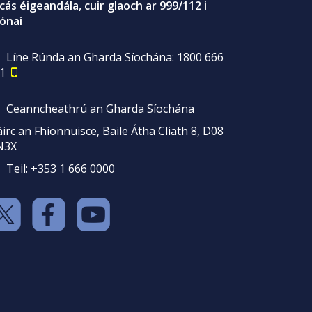
gcás éigeandála, cuir glaoch ar 999/112 i
ónaí
Líne Rúnda an Gharda Síochána: 1800 666
1
Ceanncheathrú an Gharda Síochána
irc an Fhionnuisce, Baile Átha Cliath 8, D08
N3X
Teil: +353 1 666 0000