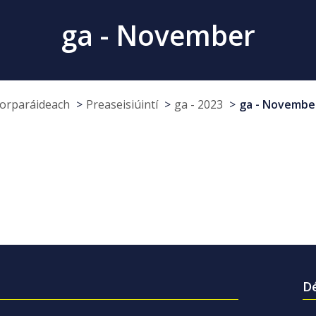
ga - November
Corparáideach
Preaseisiúintí
ga - 2023
ga - Novembe
Dé