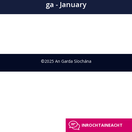
ga - January
©2025 An Garda Síochána
INROCHTAINEACHT