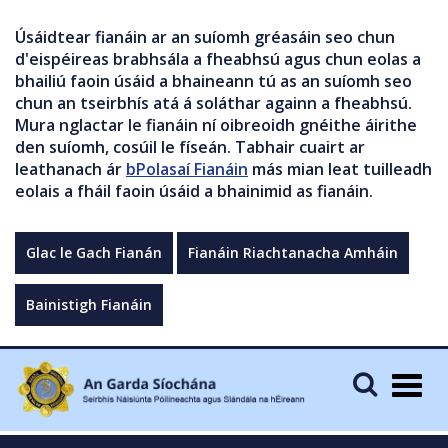
Úsáidtear fianáin ar an suíomh gréasáin seo chun
d'eispéireas brabhsála a fheabhsú agus chun eolas a
bhailiú faoin úsáid a bhaineann tú as an suíomh seo
chun an tseirbhís atá á soláthar againn a fheabhsú.
Mura nglactar le fianáin ní oibreoidh gnéithe áirithe
den suíomh, cosúil le físeán. Tabhair cuairt ar
leathanach ár
bPolasaí Fianáin
más mian leat tuilleadh
eolais a fháil faoin úsáid a bhainimid as fianáin.
Glac le Gach Fianán
Fianáin Riachtanacha Amháin
Bainistigh Fianáin
Togg
navig