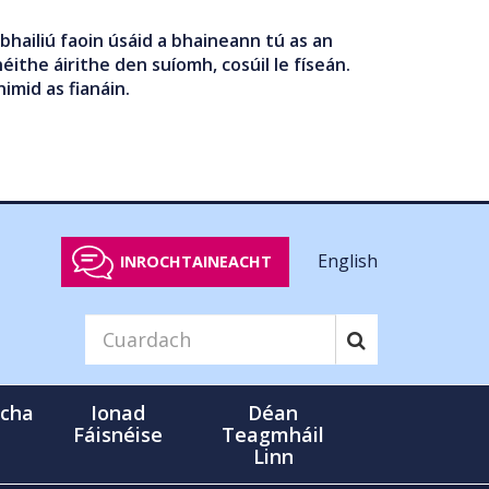
bhailiú faoin úsáid a bhaineann tú as an
éithe áirithe den suíomh, cosúil le físeán.
nimid as fianáin.
English
INROCHTAINEACHT
cha
Ionad
Déan
Fáisnéise
Teagmháil
Linn