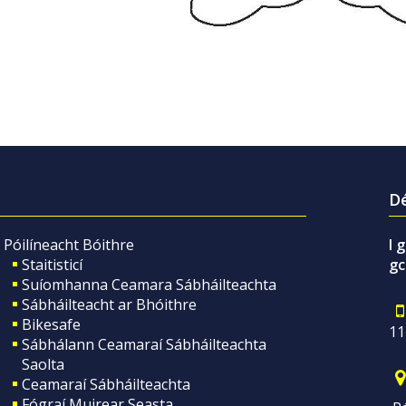
Dé
Póilíneacht Bóithre
I 
Staitisticí
gc
Suíomhanna Ceamara Sábháilteachta
Sábháilteacht ar Bhóithre
Bikesafe
11
Sábhálann Ceamaraí Sábháilteachta
Saolta
Ceamaraí Sábháilteachta
Fógraí Muirear Seasta