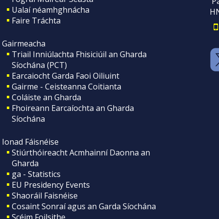
Pá
Ualaí néamhghnácha
H
Faire Tráchta
Gairmeacha
Triail Inniúlachta Fhisiciúil an Gharda
Síochána (PCT)
Earcaiocht Garda Faoi Oiliuint
Gairme - Ceisteanna Coitianta
Coláiste an Gharda
Fhoireann Earcaíochta an Gharda
Síochána
Ionad Fáisnéise
Stiúrthóireacht Acmhainní Daonna an
Gharda
ga - Statistics
EU Presidency Events
Shaoráil Faisnéise
Cosaint Sonraí agus an Garda Síochána
Scéim Foilsithe