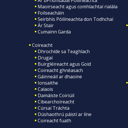
Ár bPrionsabal Póilíneachta
Maoirseacht agus comhlachtaí rialála
Foilseacháin
Seirbhís Póilíneachta don Todhchaí
Ár Stair
Cumainn Garda
Coireacht
Dhrochíde sa Teaghlach
Drugaí
Buirgléireacht agus Goid
Coireacht ghnéasach
Gáinneáil ar dhaoine
Ionsaithe
Calaois
Damáiste Coiriúil
Cibearchoireacht
Cúrsaí Tráchta
Dúshaothrú páistí ar líne
Coireacht fuath