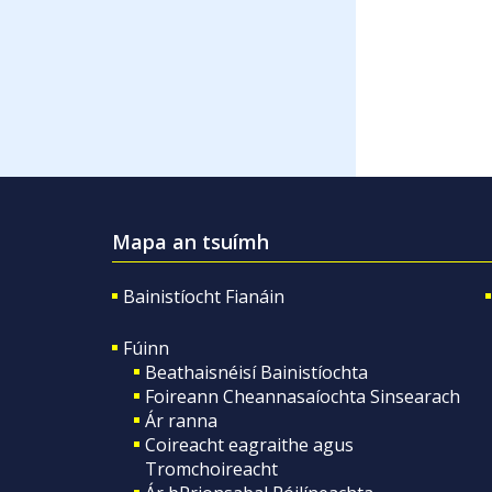
Mapa an tsuímh
Bainistíocht Fianáin
Fúinn
Beathaisnéisí Bainistíochta
Foireann Cheannasaíochta Sinsearach
Ár ranna
Coireacht eagraithe agus
Tromchoireacht