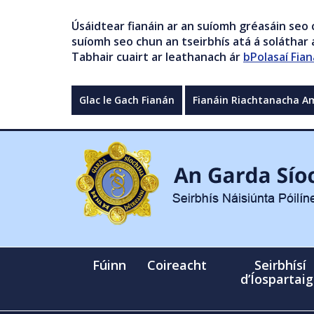
Úsáidtear fianáin ar an suíomh gréasáin seo 
suíomh seo chun an tseirbhís atá á soláthar a
Tabhair cuairt ar leathanach ár
bPolasaí Fian
Glac le Gach Fianán
Fianáin Riachtanacha A
Fúinn
Coireacht
Seirbhísí
d’Íospartai