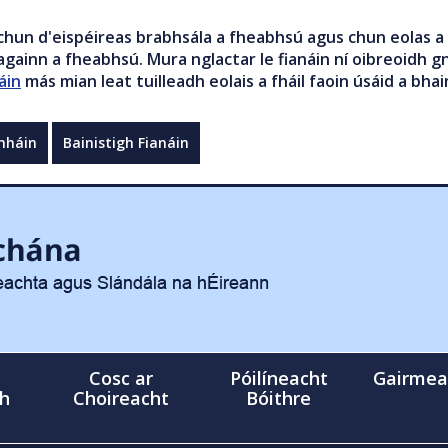
chun d'eispéireas brabhsála a fheabhsú agus chun eolas a 
gainn a fheabhsú. Mura nglactar le fianáin ní oibreoidh gn
áin
más mian leat tuilleadh eolais a fháil faoin úsáid a bhai
mháin
Bainistigh Fianáin
Cosc ar
Póilíneacht
Gairmea
gh
Choireacht
Bóithre