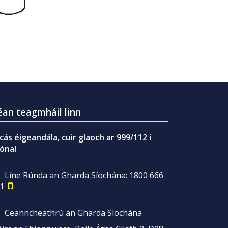
an teagmháil linn
gcás éigeandála, cuir glaoch ar 999/112 i
ónaí
Líne Rúnda an Gharda Síochána: 1800 666
1
Ceanncheathrú an Gharda Síochána