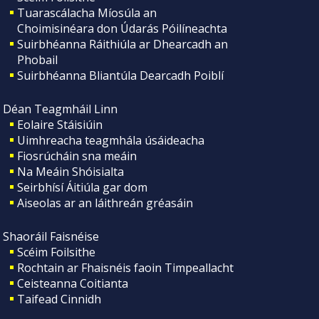
Tuarascálacha Míosúla an
Choimisinéara don Údarás Póilíneachta
Suirbhéanna Ráithiúla ar Dhearcadh an
Phobail
Suirbhéanna Bliantúla Dearcadh Poiblí
Déan Teagmháil Linn
Eolaire Stáisiúin
Uimhreacha teagmhála úsáideacha
Fiosrúcháin sna meáin
Na Meáin Shóisialta
Seirbhísí Áitiúla gar dom
Aiseolas ar an láithreán gréasáin
Shaoráil Faisnéise
Scéim Foilsithe
Rochtain ar Fhaisnéis faoin Timpeallacht
Ceisteanna Coitianta
Taifead Cinnidh