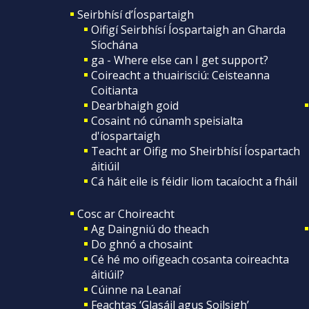
Seirbhísí d’Íospartaigh
Oifigí Seirbhísí Íospartaigh an Gharda
Síochána
ga - Where else can I get support?
Coireacht a thuairisciú: Ceisteanna
Coitianta
Dearbhaigh goid
Cosaint nó cúnamh speisialta
d'íospartaigh
Teacht ar Oifig mo Sheirbhísí Íospartach
áitiúil
Cá háit eile is féidir liom tacaíocht a fháil
Cosc ar Choireacht
Ag Daingniú do theach
Do ghnó a chosaint
Cé hé mo oifigeach cosanta coireachta
áitiúil?
Cúinne na Leanaí
Feachtas ‘Glasáil agus Soilsigh’