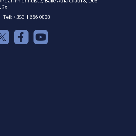
irc an Fhionnuisce, Baile Átha Cliath 8, D08
N3X
Teil: +353 1 666 0000