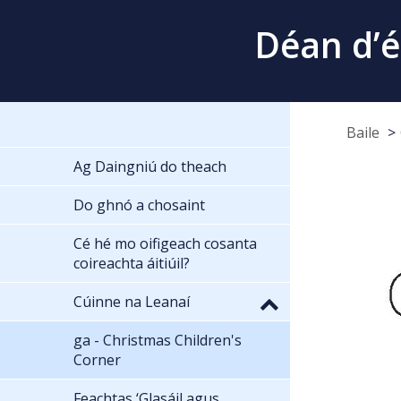
Déan d’é
Baile
Ag Daingniú do theach
Do ghnó a chosaint
Cé hé mo oifigeach cosanta
coireachta áitiúil?
Cúinne na Leanaí
ga - Christmas Children's
Corner
Feachtas ‘Glasáil agus