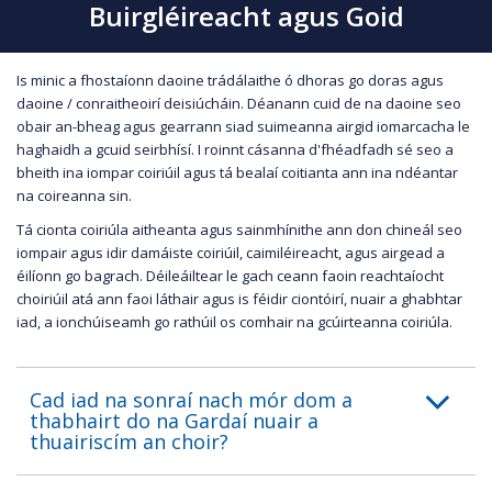
Buirgléireacht agus Goid
Is minic a fhostaíonn daoine trádálaithe ó dhoras go doras agus
daoine / conraitheoirí deisiúcháin. Déanann cuid de na daoine seo
obair an-bheag agus gearrann siad suimeanna airgid iomarcacha le
haghaidh a gcuid seirbhísí. I roinnt cásanna d'fhéadfadh sé seo a
bheith ina iompar coiriúil agus tá bealaí coitianta ann ina ndéantar
na coireanna sin.
Tá cionta coiriúla aitheanta agus sainmhínithe ann don chineál seo
iompair agus idir damáiste coiriúil, caimiléireacht, agus airgead a
éilíonn go bagrach. Déileáiltear le gach ceann faoin reachtaíocht
choiriúil atá ann faoi láthair agus is féidir ciontóirí, nuair a ghabhtar
iad, a ionchúiseamh go rathúil os comhair na gcúirteanna coiriúla.
Cad iad na sonraí nach mór dom a
thabhairt do na Gardaí nuair a
thuairiscím an choir?