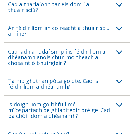
Cad a tharlaíonn tar éis dom í a
thuairisciú?
An féidir liom an coireacht a thuairisciú
ar líne?
Cad iad na rudaí simplí is féidir liom a
dhéanamh anois chun mo theach a
chosaint ó bhuirgléirí?
Tá mo ghuthán póca goidte. Cad is
féidir liom a dhéanamh?
Is dóigh liom go bhfuil mé i
m’íospartach de ghlaoiteoir bréige. Cad
ba chóir dom a dhéanamh?
Cad é glaoiteoir bréige?