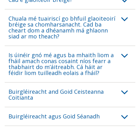
Chuala mé tuairiscí go bhfuil glaoiteoirí
bréige sa chomharsanacht. Cad ba
cheart dom a dhéanamh má ghlaonn
siad ar mo theach?
Is úinéir gnó mé agus ba mhaith liom a
fháil amach conas cosaint níos fearr a
thabhairt do m’áitreabh. Cá háit ar
féidir liom tuilleadh eolais a fháil?
Buirgléireacht and Goid Ceisteanna
Coitianta
Buirgléireacht agus Goid Séanadh