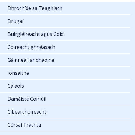
Dhrochíde sa Teaghlach
Drugaí
Buirgléireacht agus Goid
Coireacht ghnéasach
Gáinneáil ar dhaoine
Ionsaithe
Calaois
Damáiste Coiriúil
Cibearchoireacht
Cúrsaí Tráchta