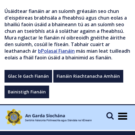
Úsáidtear fianáin ar an suíomh gréasáin seo chun
d'eispéireas brabhsála a fheabhsú agus chun eolas a
bhailiú faoin úsáid a bhaineann tú as an suíomh seo
chun an tseirbhís atá á soláthar againn a fheabhsú.
Mura nglactar le fianáin ní oibreoidh gnéithe áirithe
den suíomh, cosúil le físeán. Tabhair cuairt ar
leathanach ár
bPolasaí Fianáin
más mian leat tuilleadh
eolais a fháil faoin úsáid a bhainimid as fianáin.
Glac le Gach Fianán
Fianáin Riachtanacha Amháin
Bainistigh Fianáin
Togg
navig