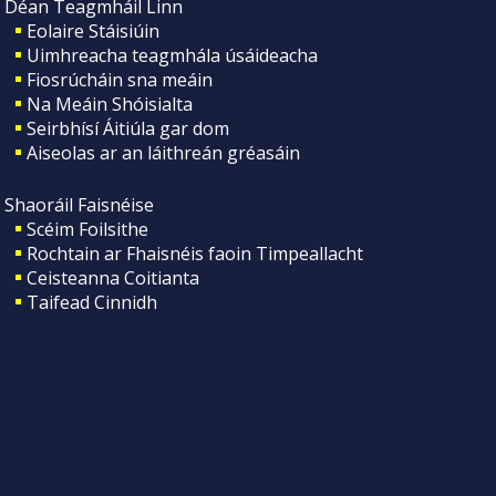
Déan Teagmháil Linn
Eolaire Stáisiúin
Uimhreacha teagmhála úsáideacha
Fiosrúcháin sna meáin
Na Meáin Shóisialta
Seirbhísí Áitiúla gar dom
Aiseolas ar an láithreán gréasáin
Shaoráil Faisnéise
Scéim Foilsithe
Rochtain ar Fhaisnéis faoin Timpeallacht
Ceisteanna Coitianta
Taifead Cinnidh