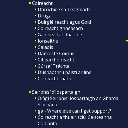
Coireacht
Dhrochíde sa Teaghlach
Drugaí
Buirgléireacht agus Goid
Coireacht ghnéasach
Gáinneáil ar dhaoine
Ionsaithe
Calaois
Damáiste Coiriúil
Cibearchoireacht
Cúrsaí Tráchta
Dúshaothrú páistí ar líne
Coireacht fuath
Seirbhísí d’Íospartaigh
Oifigí Seirbhísí Íospartaigh an Gharda
Síochána
ga - Where else can I get support?
Coireacht a thuairisciú: Ceisteanna
Coitianta