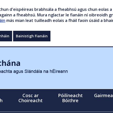
chun d'eispéireas brabhsála a fheabhsú agus chun eolas a 
gainn a fheabhsú. Mura nglactar le fianáin ní oibreoidh gn
áin
más mian leat tuilleadh eolais a fháil faoin úsáid a bhai
mháin
Bainistigh Fianáin
Cosc ar
Póilíneacht
Gairmea
gh
Choireacht
Bóithre