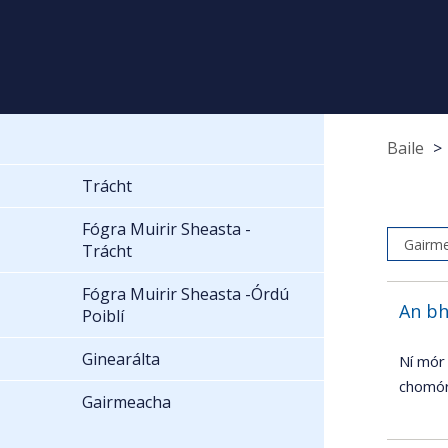
Baile
Trácht
Fógra Muirir Sheasta -
Trácht
Fógra Muirir Sheasta -Órdú
An bh
Poiblí
Ginearálta
Ní mór 
chomór
Gairmeacha