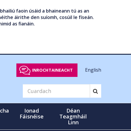
bhailiú faoin úsáid a bhaineann tú as an
éithe áirithe den suíomh, cosúil le físeán.
nimid as fianáin.
English
INROCHTAINEACHT
cha
Ionad
Déan
Fáisnéise
Teagmháil
Linn