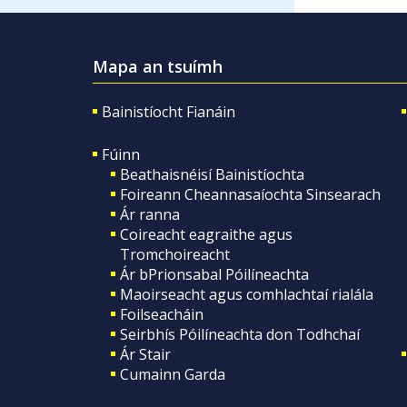
Mapa an tsuímh
Bainistíocht Fianáin
Fúinn
Beathaisnéisí Bainistíochta
Foireann Cheannasaíochta Sinsearach
Ár ranna
Coireacht eagraithe agus
Tromchoireacht
Ár bPrionsabal Póilíneachta
Maoirseacht agus comhlachtaí rialála
Foilseacháin
Seirbhís Póilíneachta don Todhchaí
Ár Stair
Cumainn Garda