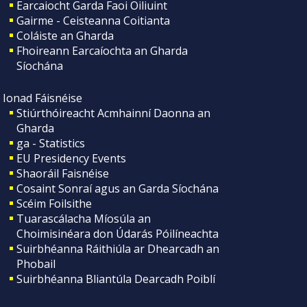
Earcaiocht Garda Faoi Oiliuint
Gairme - Ceisteanna Coitianta
Coláiste an Gharda
Fhoireann Earcaíochta an Gharda
Síochána
Ionad Fáisnéise
Stiúrthóireacht Acmhainní Daonna an
Gharda
ga - Statistics
EU Presidency Events
Shaoráil Faisnéise
Cosaint Sonraí agus an Garda Síochána
Scéim Foilsithe
Tuarascálacha Míosúla an
Choimisinéara don Údarás Póilíneachta
Suirbhéanna Ráithiúla ar Dhearcadh an
Phobail
Suirbhéanna Bliantúla Dearcadh Poiblí