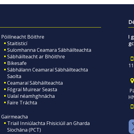
Dé
Póilíneacht Bóithre
I 
Staitisticí
gc
Suíomhanna Ceamara Sábháilteachta
Sábháilteacht ar Bhóithre
Bikesafe
11
Sábhálann Ceamaraí Sábháilteachta
Saolta
Ceamaraí Sábháilteachta
Fógraí Muirear Seasta
Pá
Ualaí néamhghnácha
H
Faire Tráchta
Gairmeacha
Triail Inniúlachta Fhisiciúil an Gharda
Síochána (PCT)