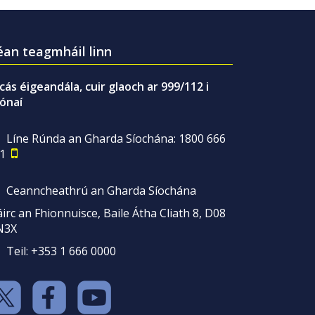
an teagmháil linn
gcás éigeandála, cuir glaoch ar 999/112 i
ónaí
Líne Rúnda an Gharda Síochána: 1800 666
1
Ceanncheathrú an Gharda Síochána
irc an Fhionnuisce, Baile Átha Cliath 8, D08
N3X
Teil: +353 1 666 0000