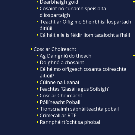
Dearbhaigh goid
Cosaint nó cúnamh speisialta
d'íospartaigh
Teacht ar Oifig mo Sheirbhísí Íospartach
áitiúil
Cá háit eile is féidir liom tacaíocht a fháil
Cosc ar Choireacht
Ag Daingniú do theach
Do ghnó a chosaint
Cé hé mo oifigeach cosanta coireachta
áitiúil?
Cúinne na Leanaí
Feachtas ‘Glasáil agus Soilsigh’
Cosc ar Choireacht
Póilíneacht Pobail
Tionscnaimh sábháilteachta pobail
Crimecall ar RTE
Rannpháirtíocht sa phobal