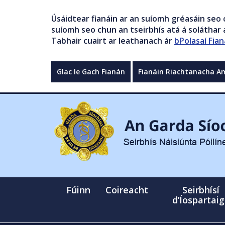
Úsáidtear fianáin ar an suíomh gréasáin seo 
suíomh seo chun an tseirbhís atá á soláthar a
Tabhair cuairt ar leathanach ár
bPolasaí Fian
Glac le Gach Fianán
Fianáin Riachtanacha A
Fúinn
Coireacht
Seirbhísí
d’Íospartai