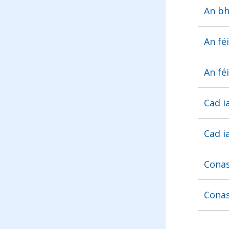
An bh
An féi
An fé
Cad i
Cad i
Conas
Conas