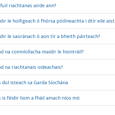
fuil riachtanas airde ann?
dir le hoifigeach ó fhórsa póilíneachta i dtír eile ais
idir le saoránach ó aon tír a bheith páirteach?
ad na coinníollacha maidir le hiontráil?
ad na riachtanais oideachais?
 dul isteach sa Garda Síochána
 is féidir liom a fháil amach níos mó