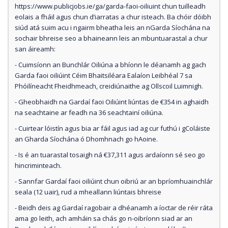
https://www.publicjobs.ie/ga/garda-faoi-oiliuint chun tuilleadh
eolais a fháil agus chun d’iarratas a chur isteach. Ba chóir dóibh
siúd atá suim acu i ngairm bheatha leis an nGarda Síochána na
sochair bhreise seo a bhaineann leis an mbuntuarastal a chur
san áireamh:
- Cuimsíonn an Bunchlár Oiliúna a bhíonn le déanamh ag gach
Garda faoi oiliúint Céim Bhaitsiléara Ealaíon Leibhéal 7 sa
Phóilíneacht Fheidhmeach, creidiúnaithe ag Ollscoil Luimnigh.
- Gheobhaidh na Gardaí faoi Oiliúint liúntas de €354 in aghaidh
na seachtaine ar feadh na 36 seachtainí oiliúna.
- Cuirtear lóistín agus bia ar fáil agus iad ag cur futhú i gColáiste
an Gharda Síochána ó Dhomhnach go hAoine.
- Is é an tuarastal tosaigh ná €37,311 agus ardaíonn sé seo go
hincriminteach.
- Sannfar Gardaí faoi oiliúint chun oibriú ar an bpríomhuainchlár
seala (12 uair), rud a mheallann liúntais bhreise
- Beidh deis ag Gardaí ragobair a dhéanamh a íoctar de réir ráta
ama go leith, ach amháin sa chás go n-oibríonn siad ar an