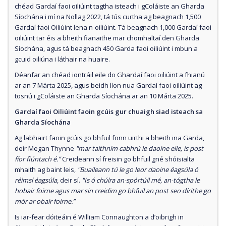
chéad Gardaí faoi oiliúint tagtha isteach i gColáiste an Gharda
Síochána i mí na Nollag 2022, tá tús curtha ag beagnach 1,500
Gardaí faoi Oiliúint lena n-oiliúint. Tá beagnach 1,000 Gardaí faoi
oiliúint tar éis a bheith fianaithe mar chomhaltaí den Gharda
Síochána, agus tá beagnach 450 Garda faoi oiliúint i mbun a
gcuid oiliúna i láthair na huaire.
Déanfar an chéad iontráil eile do Ghardaí faoi oiliúint a fhianú
ar an 7 Márta 2025, agus beidh líon nua Gardaí faoi oiliúint ag
tosnú i gColáiste an Gharda Síochána ar an 10 Márta 2025.
Gardaí faoi Oiliúint faoin gcúis gur chuaigh siad isteach sa
Gharda Síochána
Ag labhairt faoin gcúis go bhfuil fonn uirthi a bheith ina Garda,
deir Megan Thynne
"mar taithním cabhrú le daoine eile, is post
fíor fiúntach é.”
Creideann sí freisin go bhfuil gné shóisialta
mhaith ag baint leis,
"Buaileann tú le go leor daoine éagsúla ó
réimsí éagsúla
, deir sí.
"Is ó chúlra an-spórtúil mé, an-tógtha le
hobair foirne agus mar sin creidim go bhfuil an post seo dírithe go
mór ar obair foirne.”
Is iar-fear dóiteáin é William Connaughton a d’oibrigh in