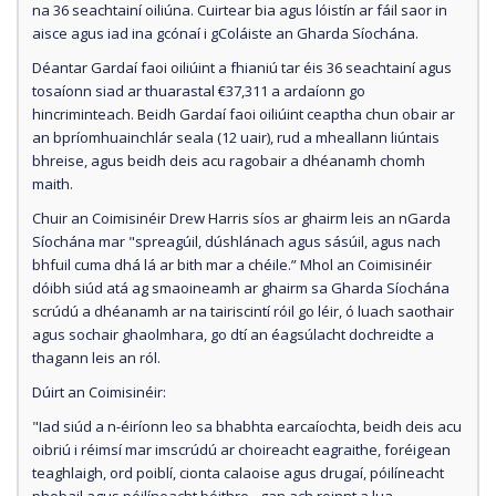
na 36 seachtainí oiliúna. Cuirtear bia agus lóistín ar fáil saor in
aisce agus iad ina gcónaí i gColáiste an Gharda Síochána.
Déantar Gardaí faoi oiliúint a fhianiú tar éis 36 seachtainí agus
tosaíonn siad ar thuarastal €37,311 a ardaíonn go
hincriminteach. Beidh Gardaí faoi oiliúint ceaptha chun obair ar
an bpríomhuainchlár seala (12 uair), rud a mheallann liúntais
bhreise, agus beidh deis acu ragobair a dhéanamh chomh
maith.
Chuir an Coimisinéir Drew Harris síos ar ghairm leis an nGarda
Síochána mar "spreagúil, dúshlánach agus sásúil, agus nach
bhfuil cuma dhá lá ar bith mar a chéile.” Mhol an Coimisinéir
dóibh siúd atá ag smaoineamh ar ghairm sa Gharda Síochána
scrúdú a dhéanamh ar na tairiscintí róil go léir, ó luach saothair
agus sochair ghaolmhara, go dtí an éagsúlacht dochreidte a
thagann leis an ról.
Dúirt an Coimisinéir:
"Iad siúd a n-éiríonn leo sa bhabhta earcaíochta, beidh deis acu
oibriú i réimsí mar imscrúdú ar choireacht eagraithe, foréigean
teaghlaigh, ord poiblí, cionta calaoise agus drugaí, póilíneacht
phobail agus póilíneacht bóithre - gan ach roinnt a lua.