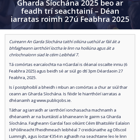
Gharda Síochána 2025 beo ar
feadh trí seachtainí – Déan
iarratas roimh 27ú Feabhra 2025
Cuireann An Garda Síochána taithí oiliúna uathúil ar fáil áit a
bhfaigheann iarrthóirí íoctha le linn na hoiliúna agus áit a
chríochnaíonn siad le céim Leibhéal 7.
Tá comórtas earcaíochta na nGardaí is déanaí oscailte inniu (6
Feabhra 2025) agus beidh sé ar siúl go dtí 3pm Déardaoin 27
Feabhra, 2025.
Is í poistphoiblí a bheidh i mbun an comórtas a chur ar siúl thar
ceann an Gharda Síochána. Is féidir le hiarrthóirí iarratas a
dhéanamh ag www.publicjobs.ie.
Táthar ag iarraidh ar iarrthóirí ionchasacha machnamh a
dhéanamh ar na buntáistí a bhaineann le gairm sa Gharda
Síochána. Faigheann Gardaí faoi oiliúint Céim Bhaitsiléir Ealaíon
i bPóilíneacht Fheidhmeach leibhéal 7 creidiúnaithe ag Ollscoil
Luimnigh, agus íoctar €354 in aghaidh na seachtaine leo le linn