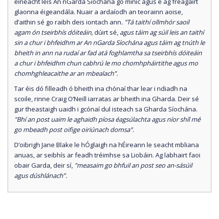
éineacht leis An nGarda Síochána go minic agus é ag freagairt
glaonna éigeandála. Nuair a ardaíodh an teorainn aoise,
d’aithin sé go raibh deis iontach ann
. "Tá taithí ollmhór saoil
agam ón tseirbhís dóiteáin,
dúirt sé,
agus táim ag súil leis an taithí
sin a chur i bhfeidhm ar An nGarda Síochána agus táim ag tnúth le
bheith in ann na rudaí ar fad atá foghlamtha sa tseirbhís dóiteáin
a chur i bhfeidhm chun cabhrú le mo chomhpháirtithe agus mo
chomhghleacaithe ar an mbealach”.
Tar éis dó filleadh ó bheith ina chónaí thar lear i ndiadh na
scoile, rinne Craig O’Neill iarratas ar bheith ina Gharda. Deir sé
gur theastaigh uaidh i gcónaí dul isteach sa Gharda Síochána.
"Bhí an post uaim le aghaidh píosa éagsúlachta agus níor shíl mé
go mbeadh post oifige oiriúnach domsa”.
D’oibrigh Jane Blake le hÓglaigh na hÉireann le seacht mbliana
anuas, ar seibhís ar feadh tréimhse sa Liobáin. Ag labhairt faoi
obair Garda, deir sí,
"measaim go bhfuil an post seo an-sásúil
agus dúshlánach”.