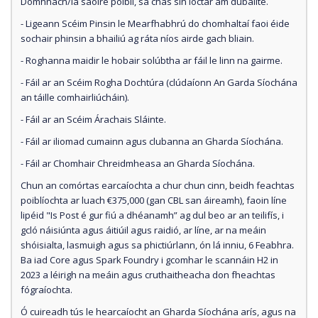
Domhnach/lá saoire poiblí, sa chás sin íoctar am dúbailte.
- Ligeann Scéim Pinsin le Mearfhabhrú do chomhaltaí faoi éide
sochair phinsin a bhailiú ag ráta níos airde gach bliain.
- Roghanna maidir le hobair solúbtha ar fáil le linn na gairme.
- Fáil ar an Scéim Rogha Dochtúra (clúdaíonn An Garda Síochána
an táille comhairliúcháin).
- Fáil ar an Scéim Árachais Sláinte.
- Fáil ar iliomad cumainn agus clubanna an Gharda Síochána.
- Fáil ar Chomhair Chreidmheasa an Gharda Síochána.
Chun an comórtas earcaíochta a chur chun cinn, beidh feachtas
poiblíochta ar luach €375,000 (gan CBL san áireamh), faoin líne
lipéid "Is Post é gur fiú a dhéanamh” ag dul beo ar an teilifís, i
gcló náisiúnta agus áitiúil agus raidió, ar líne, ar na meáin
shóisialta, lasmuigh agus sa phictiúrlann, ón lá inniu, 6 Feabhra.
Ba iad Core agus Spark Foundry i gcomhar le scannáin H2 in
2023 a léirigh na meáin agus cruthaitheacha don fheachtas
fógraíochta.
Ó cuireadh tús le hearcaíocht an Gharda Síochána arís, agus na