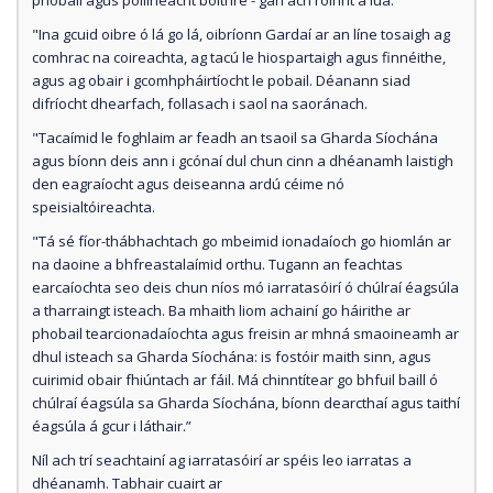
"Ina gcuid oibre ó lá go lá, oibríonn Gardaí ar an líne tosaigh ag
comhrac na coireachta, ag tacú le hiospartaigh agus finnéithe,
agus ag obair i gcomhpháirtíocht le pobail. Déanann siad
difríocht dhearfach, follasach i saol na saoránach.
"Tacaímid le foghlaim ar feadh an tsaoil sa Gharda Síochána
agus bíonn deis ann i gcónaí dul chun cinn a dhéanamh laistigh
den eagraíocht agus deiseanna ardú céime nó
speisialtóireachta.
"Tá sé fíor-thábhachtach go mbeimid ionadaíoch go hiomlán ar
na daoine a bhfreastalaímid orthu. Tugann an feachtas
earcaíochta seo deis chun níos mó iarratasóirí ó chúlraí éagsúla
a tharraingt isteach. Ba mhaith liom achainí go háirithe ar
phobail tearcionadaíochta agus freisin ar mhná smaoineamh ar
dhul isteach sa Gharda Síochána: is fostóir maith sinn, agus
cuirimid obair fhiúntach ar fáil. Má chinntítear go bhfuil baill ó
chúlraí éagsúla sa Gharda Síochána, bíonn dearcthaí agus taithí
éagsúla á gcur i láthair.”
Níl ach trí seachtainí ag iarratasóirí ar spéis leo iarratas a
dhéanamh. Tabhair cuairt ar