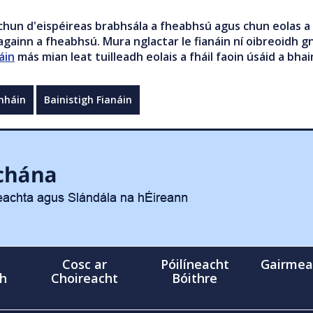
chun d'eispéireas brabhsála a fheabhsú agus chun eolas a 
gainn a fheabhsú. Mura nglactar le fianáin ní oibreoidh gn
áin
más mian leat tuilleadh eolais a fháil faoin úsáid a bhai
mháin
Bainistigh Fianáin
Cosc ar
Póilíneacht
Gairmea
gh
Choireacht
Bóithre