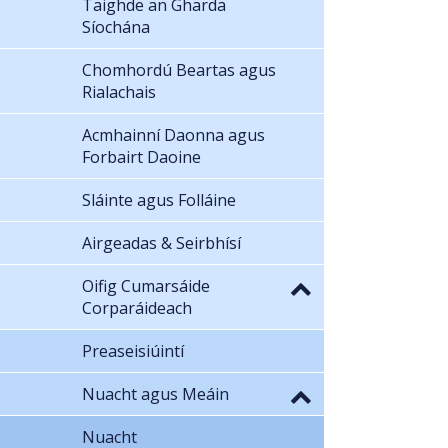
Taighde an Gharda
Síochána
Chomhordú Beartas agus
Rialachais
Acmhainní Daonna agus
Forbairt Daoine
Sláinte agus Folláine
Airgeadas & Seirbhísí
Oifig Cumarsáide
Corparáideach
Preaseisiúintí
Nuacht agus Meáin
Nuacht