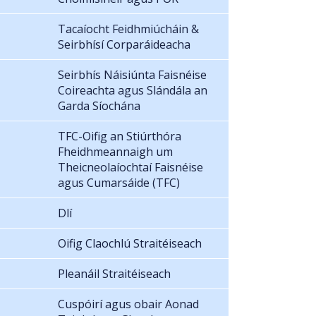
Tacaíocht Feidhmiúcháin &
Seirbhísí Corparáideacha
Seirbhís Náisiúnta Faisnéise
Coireachta agus Slándála an
Garda Síochána
TFC-Oifig an Stiúrthóra
Fheidhmeannaigh um
Theicneolaíochtaí Faisnéise
agus Cumarsáide (TFC)
Dlí
Oifig Claochlú Straitéiseach
Pleanáil Straitéiseach
Cuspóirí agus obair Aonad