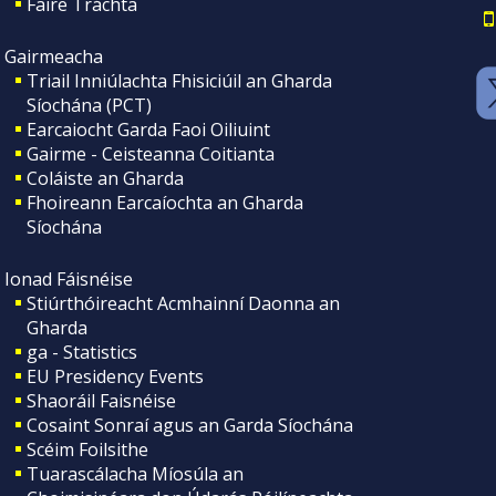
Faire Tráchta
Gairmeacha
Triail Inniúlachta Fhisiciúil an Gharda
Síochána (PCT)
Earcaiocht Garda Faoi Oiliuint
Gairme - Ceisteanna Coitianta
Coláiste an Gharda
Fhoireann Earcaíochta an Gharda
Síochána
Ionad Fáisnéise
Stiúrthóireacht Acmhainní Daonna an
Gharda
ga - Statistics
EU Presidency Events
Shaoráil Faisnéise
Cosaint Sonraí agus an Garda Síochána
Scéim Foilsithe
Tuarascálacha Míosúla an