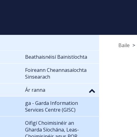
Baile
Beathaisnéisí Bainistíochta
Foireann Cheannasaíochta
Sinsearach
Ár ranna
ga - Garda Information
Services Centre (GISC)
Oifigí Choimisinéir an
Gharda Síochána, Leas-
Choimisinéir agus POR