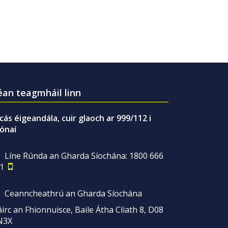
an teagmháil linn
gcás éigeandála, cuir glaoch ar 999/112 i
ónaí
Líne Rúnda an Gharda Síochána: 1800 666
1
Ceanncheathrú an Gharda Síochána
irc an Fhionnuisce, Baile Átha Cliath 8, D08
N3X