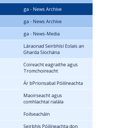
ga - News Archive
ga - News Archive
ga - News-Media
Láraonad Seirbhísí Eolais an
Gharda Síochána
Coireacht eagraithe agus
Tromchoireacht
Ár bPrionsabal Póilíneachta
Maoirseacht agus
comhlachtaí rialála
Foilseacháin
Seirbhís Póilíneachta don