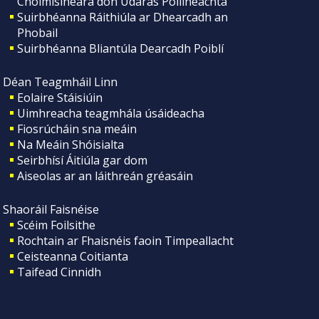
Choimisinéara don Údarás Póilíneachta
Suirbhéanna Ráithiúla ar Dhearcadh an
Phobail
Suirbhéanna Bliantúla Dearcadh Poiblí
Déan Teagmháil Linn
Eolaire Stáisiúin
Uimhreacha teagmhála úsáideacha
Fiosrúcháin sna meáin
Na Meáin Shóisialta
Seirbhísí Áitiúla gar dom
Aiseolas ar an láithreán gréasáin
Shaoráil Faisnéise
Scéim Foilsithe
Rochtain ar Fhaisnéis faoin Timpeallacht
Ceisteanna Coitianta
Taifead Cinnidh