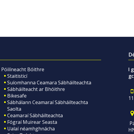
Dé
Póilíneacht Bóithre
I 
Staitisticí
gc
Suíomhanna Ceamara Sábháilteachta
Sábháilteacht ar Bhóithre
Bikesafe
11
Sábhálann Ceamaraí Sábháilteachta
Saolta
Ceamaraí Sábháilteachta
Fógraí Muirear Seasta
Pá
Ualaí néamhghnácha
H