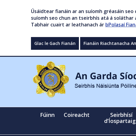
Úsáidtear fianáin ar an suíomh gréasáin seo 
suíomh seo chun an tseirbhís atá á soláthar a
Tabhair cuairt ar leathanach ár
bPolasaí Fian
Glac le Gach Fianán
Fianáin Riachtanacha A
Fúinn
Coireacht
Seirbhísí
d’Íospartai