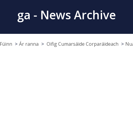
ga - News Archive
Fúinn
Ár ranna
Oifig Cumarsáide Corparáideach
Nua