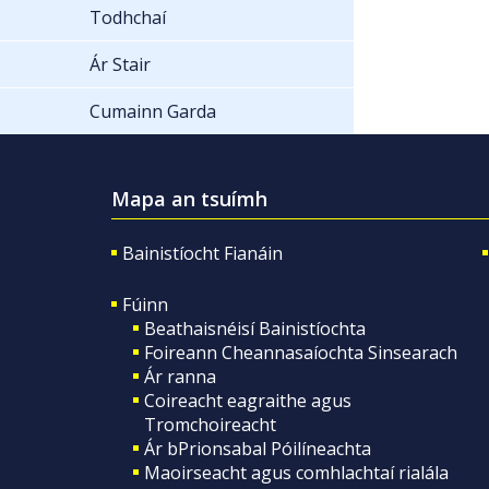
Todhchaí
Ár Stair
Cumainn Garda
Mapa an tsuímh
Bainistíocht Fianáin
Fúinn
Beathaisnéisí Bainistíochta
Foireann Cheannasaíochta Sinsearach
Ár ranna
Coireacht eagraithe agus
Tromchoireacht
Ár bPrionsabal Póilíneachta
Maoirseacht agus comhlachtaí rialála