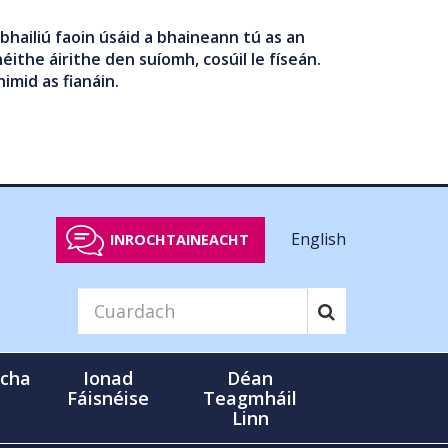
bhailiú faoin úsáid a bhaineann tú as an
éithe áirithe den suíomh, cosúil le físeán.
nimid as fianáin.
English
INROCHTAINEACHT
cha
Ionad
Déan
Fáisnéise
Teagmháil
Linn