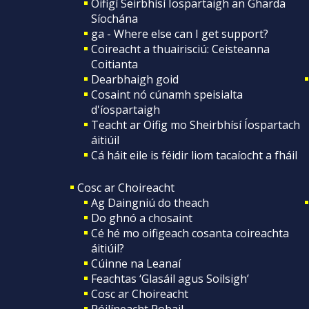
Oifigí Seirbhísí Íospartaigh an Gharda
Síochána
ga - Where else can I get support?
Coireacht a thuairisciú: Ceisteanna
Coitianta
Dearbhaigh goid
Cosaint nó cúnamh speisialta
d'íospartaigh
Teacht ar Oifig mo Sheirbhísí Íospartach
áitiúil
Cá háit eile is féidir liom tacaíocht a fháil
Cosc ar Choireacht
Ag Daingniú do theach
Do ghnó a chosaint
Cé hé mo oifigeach cosanta coireachta
áitiúil?
Cúinne na Leanaí
Feachtas ‘Glasáil agus Soilsigh’
Cosc ar Choireacht
Póilíneacht Pobail