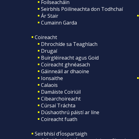
Foilseacháin
Seirbhís Póilíneachta don Todhchaí
Ár Stair
Cumainn Garda
Coireacht
Dhrochíde sa Teaghlach
Drugaí
Buirgléireacht agus Goid
Coireacht ghnéasach
Gáinneáil ar dhaoine
Ionsaithe
Calaois
Damáiste Coiriúil
Cibearchoireacht
Cúrsaí Tráchta
Dúshaothrú páistí ar líne
Coireacht fuath
Seirbhísí d’Íospartaigh