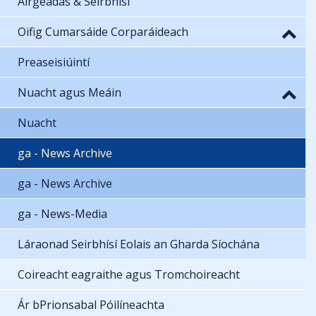
Airgeadas & Seirbhísí
Oifig Cumarsáide Corparáideach
Preaseisiúintí
Nuacht agus Meáin
Nuacht
ga - News Archive
ga - News Archive
ga - News-Media
Láraonad Seirbhísí Eolais an Gharda Síochána
Coireacht eagraithe agus Tromchoireacht
Ár bPrionsabal Póilíneachta