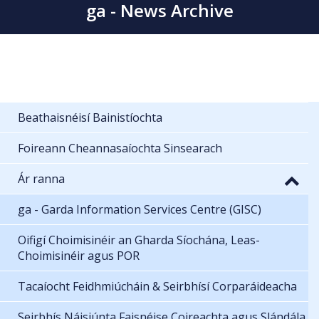
ga - News Archive
Beathaisnéisí Bainistíochta
Foireann Cheannasaíochta Sinsearach
Ár ranna
ga - Garda Information Services Centre (GISC)
Oifigí Choimisinéir an Gharda Síochána, Leas-
Choimisinéir agus POR
Tacaíocht Feidhmiúcháin & Seirbhísí Corparáideacha
Seirbhís Náisiúnta Faisnéise Coireachta agus Slándála