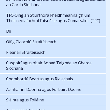
an Garda Síochána
TFC-Oifig an Stiúrthóra Fheidhmeannaigh um
Theicneolaíochtaí Faisnéise agus Cumarsáide (TFC)
Dlí
Oifig Claochlú Straitéiseach
Pleanáil Straitéiseach
Cuspóirí agus obair Aonad Taighde an Gharda
Síochána
Chomhordú Beartas agus Rialachais
Acmhainní Daonna agus Forbairt Daoine
Sláinte agus Folláine