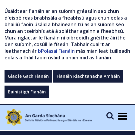
Úsáidtear fianáin ar an suíomh gréasáin seo chun
d'eispéireas brabhsála a fheabhsú agus chun eolas a
bhailiú faoin úsáid a bhaineann tú as an suíomh seo
chun an tseirbhís atá á soláthar againn a fheabhsú.
Mura nglactar le fianáin ní oibreoidh gnéithe áirithe
den suíomh, cosúil le físeán. Tabhair cuairt ar
leathanach ár
bPolasaí Fianáin
más mian leat tuilleadh
eolais a fháil faoin úsáid a bhainimid as fianáin.
Glac le Gach Fianán
Fianáin Riachtanacha Amháin
Bainistigh Fianáin
Togg
navig