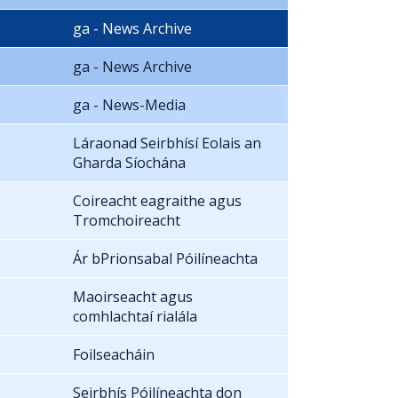
ga - News Archive
ga - News Archive
ga - News-Media
Láraonad Seirbhísí Eolais an
Gharda Síochána
Coireacht eagraithe agus
Tromchoireacht
Ár bPrionsabal Póilíneachta
Maoirseacht agus
comhlachtaí rialála
Foilseacháin
Seirbhís Póilíneachta don