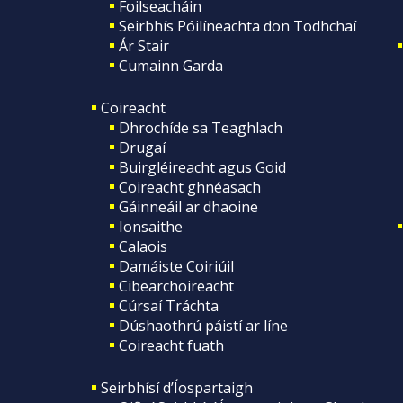
Foilseacháin
Seirbhís Póilíneachta don Todhchaí
Ár Stair
Cumainn Garda
Coireacht
Dhrochíde sa Teaghlach
Drugaí
Buirgléireacht agus Goid
Coireacht ghnéasach
Gáinneáil ar dhaoine
Ionsaithe
Calaois
Damáiste Coiriúil
Cibearchoireacht
Cúrsaí Tráchta
Dúshaothrú páistí ar líne
Coireacht fuath
Seirbhísí d’Íospartaigh