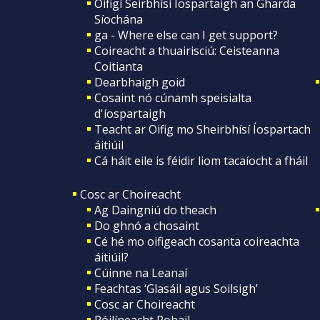
Oifigí Seirbhísí Íospartaigh an Gharda
Síochána
ga - Where else can I get support?
Coireacht a thuairisciú: Ceisteanna
Coitianta
Dearbhaigh goid
Cosaint nó cúnamh speisialta
d'íospartaigh
Teacht ar Oifig mo Sheirbhísí Íospartach
áitiúil
Cá háit eile is féidir liom tacaíocht a fháil
Cosc ar Choireacht
Ag Daingniú do theach
Do ghnó a chosaint
Cé hé mo oifigeach cosanta coireachta
áitiúil?
Cúinne na Leanaí
Feachtas ‘Glasáil agus Soilsigh’
Cosc ar Choireacht
Póilíneacht Pobail