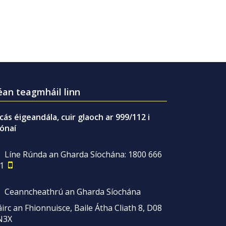
an teagmháil linn
gcás éigeandála, cuir glaoch ar 999/112 i
ónaí
Líne Rúnda an Gharda Síochána: 1800 666
1
Ceanncheathrú an Gharda Síochána
irc an Fhionnuisce, Baile Átha Cliath 8, D08
N3X