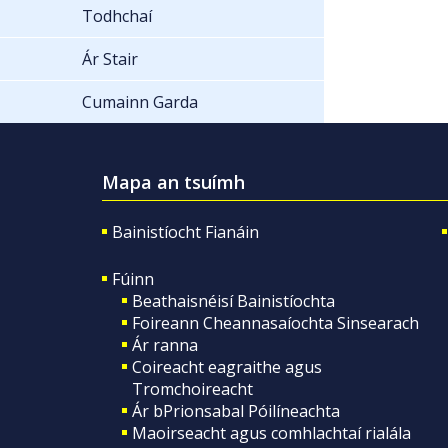
Todhchaí
Ár Stair
Cumainn Garda
Mapa an tsuímh
Bainistíocht Fianáin
Fúinn
Beathaisnéisí Bainistíochta
Foireann Cheannasaíochta Sinsearach
Ár ranna
Coireacht eagraithe agus
Tromchoireacht
Ár bPrionsabal Póilíneachta
Maoirseacht agus comhlachtaí rialála