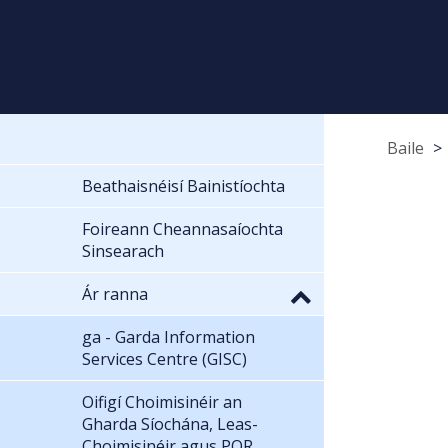
Baile
Beathaisnéisí Bainistíochta
Foireann Cheannasaíochta
Sinsearach
Ár ranna
ga - Garda Information
Services Centre (GISC)
Oifigí Choimisinéir an
Gharda Síochána, Leas-
Choimisinéir agus POR