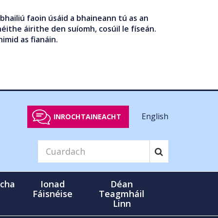
bhailiú faoin úsáid a bhaineann tú as an
éithe áirithe den suíomh, cosúil le físeán.
nimid as fianáin.
English
INROCHTAINEACHT
cha
Ionad
Déan
Fáisnéise
Teagmháil
Linn