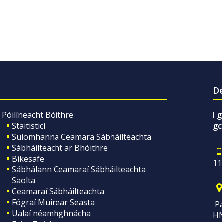
Dé
Póilíneacht Bóithre
I 
Staitisticí
gc
Suíomhanna Ceamara Sábháilteachta
Sábháilteacht ar Bhóithre
Bikesafe
11
Sábhálann Ceamaraí Sábháilteachta
Saolta
Ceamaraí Sábháilteachta
Fógraí Muirear Seasta
Pá
Ualaí néamhghnácha
H