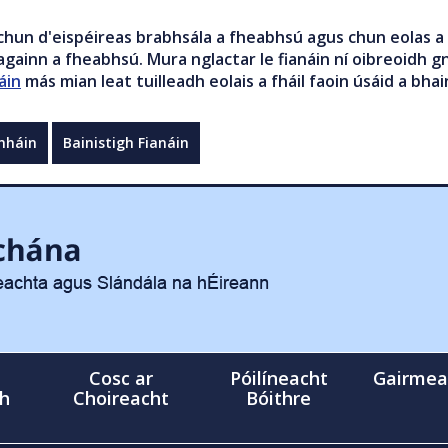
chun d'eispéireas brabhsála a fheabhsú agus chun eolas a 
gainn a fheabhsú. Mura nglactar le fianáin ní oibreoidh gn
áin
más mian leat tuilleadh eolais a fháil faoin úsáid a bhai
mháin
Bainistigh Fianáin
Cosc ar
Póilíneacht
Gairmea
gh
Choireacht
Bóithre