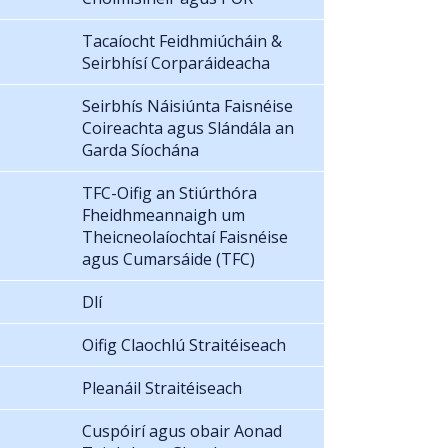
Tacaíocht Feidhmiúcháin &
Seirbhísí Corparáideacha
Seirbhís Náisiúnta Faisnéise
Coireachta agus Slándála an
Garda Síochána
TFC-Oifig an Stiúrthóra
Fheidhmeannaigh um
Theicneolaíochtaí Faisnéise
agus Cumarsáide (TFC)
Dlí
Oifig Claochlú Straitéiseach
Pleanáil Straitéiseach
Cuspóirí agus obair Aonad