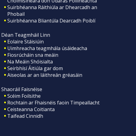
Choimisinéara don Údarás Póilíneachta
Suirbhéanna Ráithiúla ar Dhearcadh an
Phobail
Suirbhéanna Bliantúla Dearcadh Poiblí
Déan Teagmháil Linn
Eolaire Stáisiúin
Uimhreacha teagmhála úsáideacha
Fiosrúcháin sna meáin
Na Meáin Shóisialta
Seirbhísí Áitiúla gar dom
Aiseolas ar an láithreán gréasáin
Shaoráil Faisnéise
Scéim Foilsithe
Rochtain ar Fhaisnéis faoin Timpeallacht
Ceisteanna Coitianta
Taifead Cinnidh