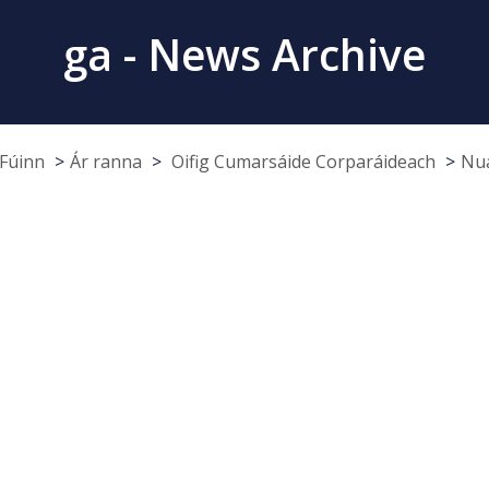
ga - News Archive
Fúinn
Ár ranna
Oifig Cumarsáide Corparáideach
Nua