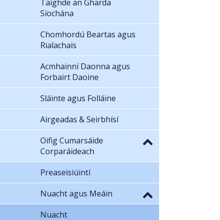
Taighde an Gharda
Síochána
Chomhordú Beartas agus
Rialachais
Acmhainní Daonna agus
Forbairt Daoine
Sláinte agus Folláine
Airgeadas & Seirbhísí
Oifig Cumarsáide
Corparáideach
Preaseisiúintí
Nuacht agus Meáin
Nuacht