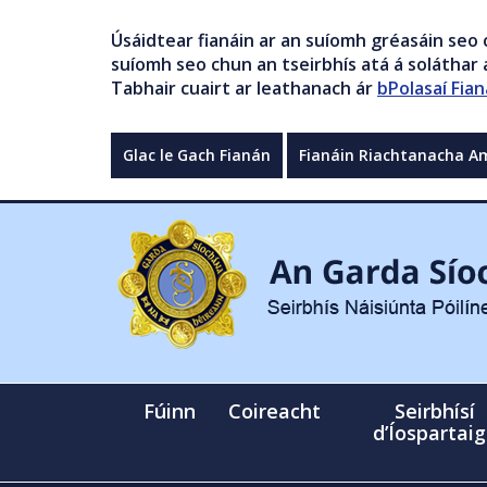
Úsáidtear fianáin ar an suíomh gréasáin seo 
suíomh seo chun an tseirbhís atá á soláthar a
Tabhair cuairt ar leathanach ár
bPolasaí Fian
Glac le Gach Fianán
Fianáin Riachtanacha A
Fúinn
Coireacht
Seirbhísí
d’Íospartai