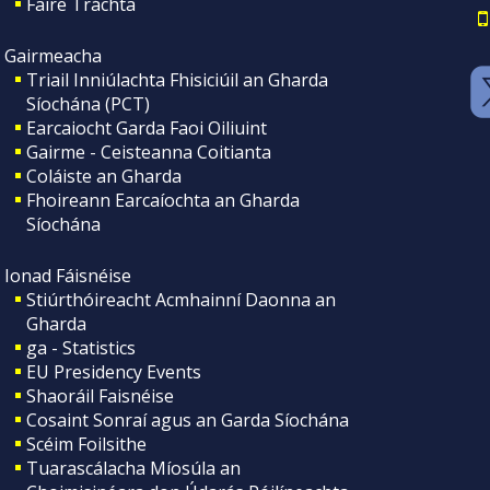
Faire Tráchta
Gairmeacha
Triail Inniúlachta Fhisiciúil an Gharda
Síochána (PCT)
Earcaiocht Garda Faoi Oiliuint
Gairme - Ceisteanna Coitianta
Coláiste an Gharda
Fhoireann Earcaíochta an Gharda
Síochána
Ionad Fáisnéise
Stiúrthóireacht Acmhainní Daonna an
Gharda
ga - Statistics
EU Presidency Events
Shaoráil Faisnéise
Cosaint Sonraí agus an Garda Síochána
Scéim Foilsithe
Tuarascálacha Míosúla an