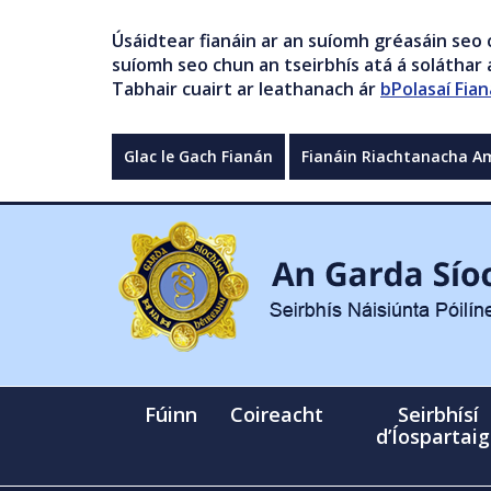
Úsáidtear fianáin ar an suíomh gréasáin seo 
suíomh seo chun an tseirbhís atá á soláthar a
Tabhair cuairt ar leathanach ár
bPolasaí Fian
Glac le Gach Fianán
Fianáin Riachtanacha A
Fúinn
Coireacht
Seirbhísí
d’Íospartai