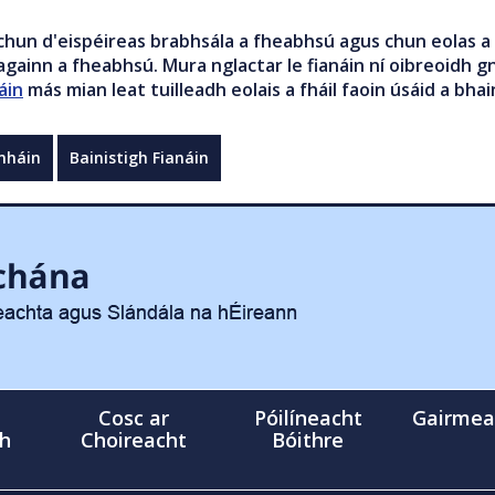
chun d'eispéireas brabhsála a fheabhsú agus chun eolas a 
gainn a fheabhsú. Mura nglactar le fianáin ní oibreoidh gn
áin
más mian leat tuilleadh eolais a fháil faoin úsáid a bhai
mháin
Bainistigh Fianáin
Cosc ar
Póilíneacht
Gairmea
gh
Choireacht
Bóithre