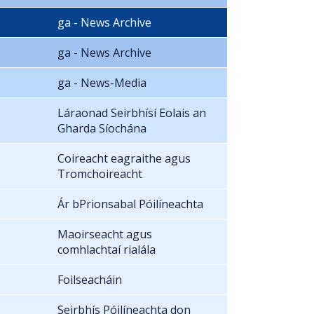
ga - News Archive
ga - News Archive
ga - News-Media
Láraonad Seirbhísí Eolais an
Gharda Síochána
Coireacht eagraithe agus
Tromchoireacht
Ár bPrionsabal Póilíneachta
Maoirseacht agus
comhlachtaí rialála
Foilseacháin
Seirbhís Póilíneachta don