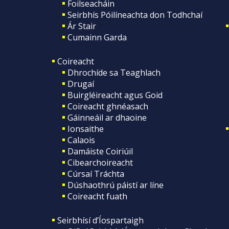
Foilseacháin
Seirbhís Póilíneachta don Todhchaí
Ár Stair
Cumainn Garda
Coireacht
Dhrochíde sa Teaghlach
Drugaí
Buirgléireacht agus Goid
Coireacht ghnéasach
Gáinneáil ar dhaoine
Ionsaithe
Calaois
Damáiste Coiriúil
Cibearchoireacht
Cúrsaí Tráchta
Dúshaothrú páistí ar líne
Coireacht fuath
Seirbhísí d’Íospartaigh