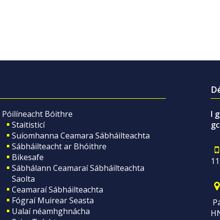
Dé
Póilíneacht Bóithre
I 
Staitisticí
gc
Suíomhanna Ceamara Sábháilteachta
Sábháilteacht ar Bhóithre
Bikesafe
11
Sábhálann Ceamaraí Sábháilteachta
Saolta
Ceamaraí Sábháilteachta
Fógraí Muirear Seasta
Pá
Ualaí néamhghnácha
H