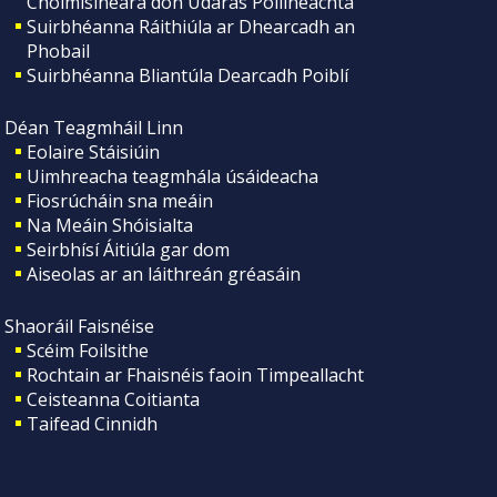
Choimisinéara don Údarás Póilíneachta
Suirbhéanna Ráithiúla ar Dhearcadh an
Phobail
Suirbhéanna Bliantúla Dearcadh Poiblí
Déan Teagmháil Linn
Eolaire Stáisiúin
Uimhreacha teagmhála úsáideacha
Fiosrúcháin sna meáin
Na Meáin Shóisialta
Seirbhísí Áitiúla gar dom
Aiseolas ar an láithreán gréasáin
Shaoráil Faisnéise
Scéim Foilsithe
Rochtain ar Fhaisnéis faoin Timpeallacht
Ceisteanna Coitianta
Taifead Cinnidh