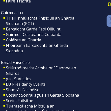
Faire Tráchta
Gairmeacha
Triail Inniúlachta Fhisiciúil an Gharda
Síochána (PCT)
Earcaiocht Garda Faoi Oiliuint
Gairme - Ceisteanna Coitianta
Coláiste an Gharda
Fhoireann Earcaíochta an Gharda
Síochána
Ionad Fáisnéise
Stiúrthóireacht Acmhainní Daonna an
Gharda
ga - Statistics
EU Presidency Events
Shaoráil Faisnéise
Cosaint Sonraí agus an Garda Síochána
Scéim Foilsithe
Tuarascálacha Míosúla an