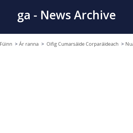
ga - News Archive
Fúinn
Ár ranna
Oifig Cumarsáide Corparáideach
Nua