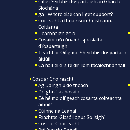
Oifigí Seirbhísí Íospartaigh an Gharda
Síochána
ga - Where else can I get support?
Coireacht a thuairisciú: Ceisteanna
Coitianta
Dearbhaigh goid
Cosaint nó cúnamh speisialta
d'íospartaigh
Teacht ar Oifig mo Sheirbhísí Íospartach
áitiúil
Cá háit eile is féidir liom tacaíocht a fháil
Cosc ar Choireacht
Ag Daingniú do theach
Do ghnó a chosaint
Cé hé mo oifigeach cosanta coireachta
áitiúil?
Cúinne na Leanaí
Feachtas ‘Glasáil agus Soilsigh’
Cosc ar Choireacht
Póilíneacht Pobail