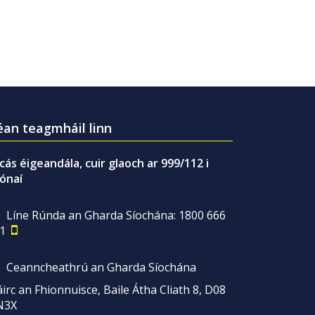
an teagmháil linn
gcás éigeandála, cuir glaoch ar 999/112 i
ónaí
Líne Rúnda an Gharda Síochána: 1800 666
1
Ceanncheathrú an Gharda Síochána
irc an Fhionnuisce, Baile Átha Cliath 8, D08
N3X