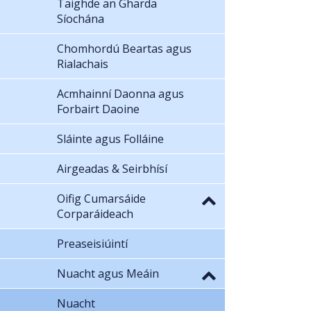
Taighde an Gharda
Síochána
Chomhordú Beartas agus
Rialachais
Acmhainní Daonna agus
Forbairt Daoine
Sláinte agus Folláine
Airgeadas & Seirbhísí
Oifig Cumarsáide
Corparáideach
Preaseisiúintí
Nuacht agus Meáin
Nuacht