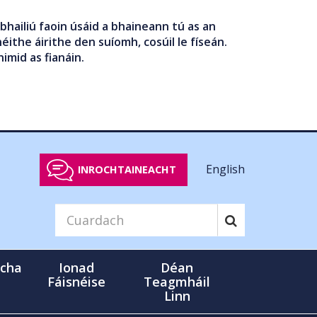
bhailiú faoin úsáid a bhaineann tú as an
éithe áirithe den suíomh, cosúil le físeán.
nimid as fianáin.
English
INROCHTAINEACHT
cha
Ionad
Déan
Fáisnéise
Teagmháil
Linn