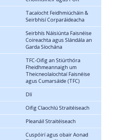
Tacaíocht Feidhmiúcháin &
Seirbhísí Corparáideacha
Seirbhís Náisiúnta Faisnéise
Coireachta agus Slándála an
Garda Síochána
TFC-Oifig an Stiúrthóra
Fheidhmeannaigh um
Theicneolaíochtaí Faisnéise
agus Cumarsáide (TFC)
Dlí
Oifig Claochlú Straitéiseach
Pleanáil Straitéiseach
Cuspóirí agus obair Aonad