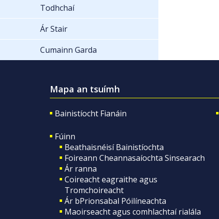
Todhchaí
Ár Stair
Cumainn Garda
Mapa an tsuímh
Bainistíocht Fianáin
Fúinn
Beathaisnéisí Bainistíochta
Foireann Cheannasaíochta Sinsearach
Ár ranna
Coireacht eagraithe agus
Tromchoireacht
Ár bPrionsabal Póilíneachta
Maoirseacht agus comhlachtaí rialála