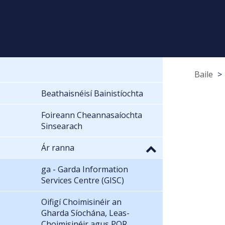
Baile
Beathaisnéisí Bainistíochta
Foireann Cheannasaíochta
Sinsearach
Ár ranna
ga - Garda Information
Services Centre (GISC)
Oifigí Choimisinéir an
Gharda Síochána, Leas-
Choimisinéir agus POR