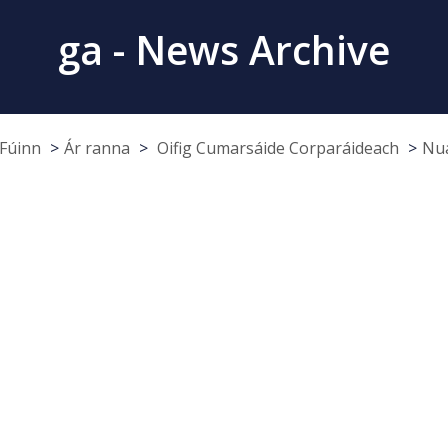
ga - News Archive
Fúinn
Ár ranna
Oifig Cumarsáide Corparáideach
Nua