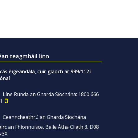
an teagmháil linn
gcás éigeandála, cuir glaoch ar 999/112 i
ónaí
Líne Rúnda an Gharda Síochána: 1800 666
1
Ceanncheathrú an Gharda Síochána
irc an Fhionnuisce, Baile Átha Cliath 8, D08
N3X