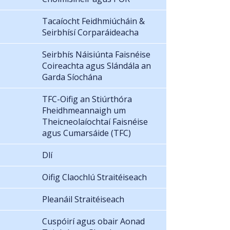
Tacaíocht Feidhmiúcháin &
Seirbhísí Corparáideacha
Seirbhís Náisiúnta Faisnéise
Coireachta agus Slándála an
Garda Síochána
TFC-Oifig an Stiúrthóra
Fheidhmeannaigh um
Theicneolaíochtaí Faisnéise
agus Cumarsáide (TFC)
Dlí
Oifig Claochlú Straitéiseach
Pleanáil Straitéiseach
Cuspóirí agus obair Aonad