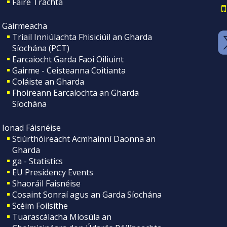
Faire Tráchta
Gairmeacha
Triail Inniúlachta Fhisiciúil an Gharda
Síochána (PCT)
Earcaiocht Garda Faoi Oiliuint
Gairme - Ceisteanna Coitianta
Coláiste an Gharda
Fhoireann Earcaíochta an Gharda
Síochána
Ionad Fáisnéise
Stiúrthóireacht Acmhainní Daonna an
Gharda
ga - Statistics
EU Presidency Events
Shaoráil Faisnéise
Cosaint Sonraí agus an Garda Síochána
Scéim Foilsithe
Tuarascálacha Míosúla an