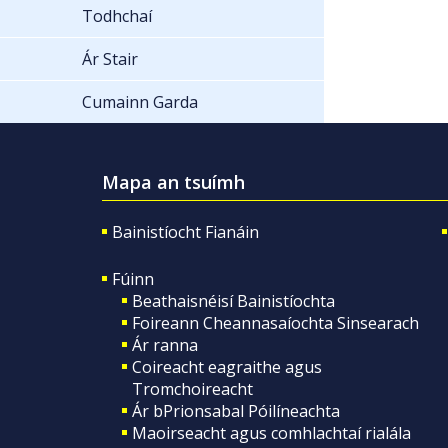
Todhchaí
Ár Stair
Cumainn Garda
Mapa an tsuímh
Bainistíocht Fianáin
Fúinn
Beathaisnéisí Bainistíochta
Foireann Cheannasaíochta Sinsearach
Ár ranna
Coireacht eagraithe agus
Tromchoireacht
Ár bPrionsabal Póilíneachta
Maoirseacht agus comhlachtaí rialála