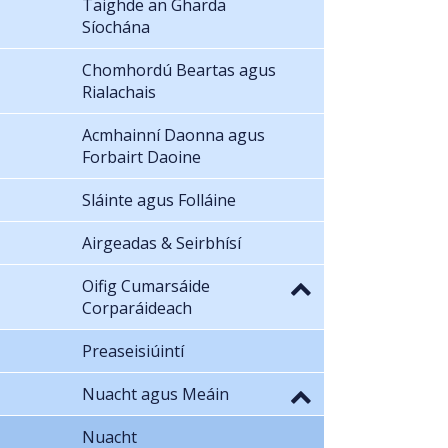
Taighde an Gharda
Síochána
Chomhordú Beartas agus
Rialachais
Acmhainní Daonna agus
Forbairt Daoine
Sláinte agus Folláine
Airgeadas & Seirbhísí
Oifig Cumarsáide
Corparáideach
Preaseisiúintí
Nuacht agus Meáin
Nuacht