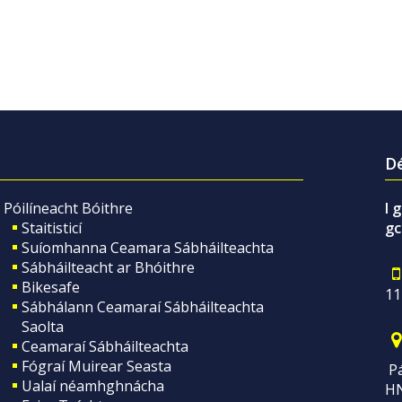
Dé
Póilíneacht Bóithre
I 
Staitisticí
gc
Suíomhanna Ceamara Sábháilteachta
Sábháilteacht ar Bhóithre
Bikesafe
11
Sábhálann Ceamaraí Sábháilteachta
Saolta
Ceamaraí Sábháilteachta
Fógraí Muirear Seasta
Pá
Ualaí néamhghnácha
H