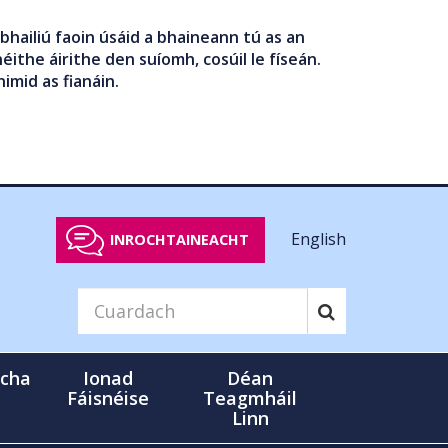
bhailiú faoin úsáid a bhaineann tú as an
éithe áirithe den suíomh, cosúil le físeán.
nimid as fianáin.
English
INROCHTAINEACHT
cha
Ionad
Déan
Fáisnéise
Teagmháil
Linn