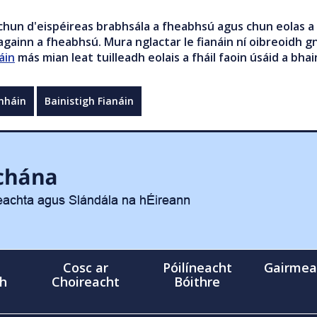
chun d'eispéireas brabhsála a fheabhsú agus chun eolas a 
gainn a fheabhsú. Mura nglactar le fianáin ní oibreoidh gn
áin
más mian leat tuilleadh eolais a fháil faoin úsáid a bhai
mháin
Bainistigh Fianáin
Cosc ar
Póilíneacht
Gairmea
gh
Choireacht
Bóithre