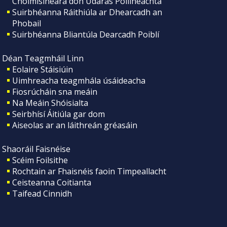
Choimisinéara don Údarás Póilíneachta
Suirbhéanna Ráithiúla ar Dhearcadh an
Phobail
Suirbhéanna Bliantúla Dearcadh Poiblí
Déan Teagmháil Linn
Eolaire Stáisiúin
Uimhreacha teagmhála úsáideacha
Fiosrúcháin sna meáin
Na Meáin Shóisialta
Seirbhísí Áitiúla gar dom
Aiseolas ar an láithreán gréasáin
Shaoráil Faisnéise
Scéim Foilsithe
Rochtain ar Fhaisnéis faoin Timpeallacht
Ceisteanna Coitianta
Taifead Cinnidh