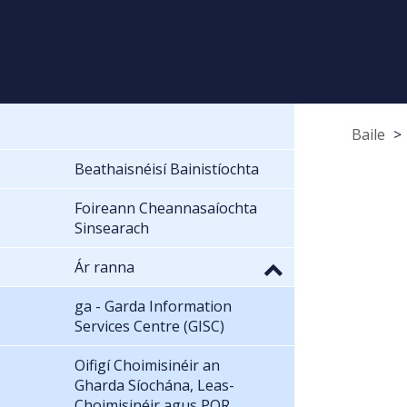
Baile
Beathaisnéisí Bainistíochta
Foireann Cheannasaíochta
Sinsearach
Ár ranna
ga - Garda Information
Services Centre (GISC)
Oifigí Choimisinéir an
Gharda Síochána, Leas-
Choimisinéir agus POR