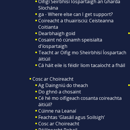
Oifigí Seirbhísí Íospartaigh an Gharda
Síochána
ga - Where else can I get support?
Coireacht a thuairisciú: Ceisteanna
Coitianta
Dearbhaigh goid
Cosaint nó cúnamh speisialta
d'íospartaigh
Teacht ar Oifig mo Sheirbhísí Íospartach
áitiúil
Cá háit eile is féidir liom tacaíocht a fháil
Cosc ar Choireacht
Ag Daingniú do theach
Do ghnó a chosaint
Cé hé mo oifigeach cosanta coireachta
áitiúil?
Cúinne na Leanaí
Feachtas ‘Glasáil agus Soilsigh’
Cosc ar Choireacht
Póilíneacht Pobail