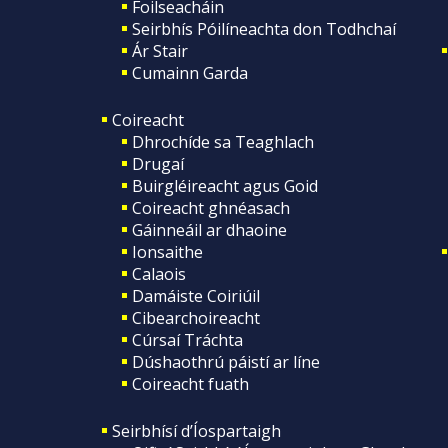
Foilseacháin
Seirbhís Póilíneachta don Todhchaí
Ár Stair
Cumainn Garda
Coireacht
Dhrochíde sa Teaghlach
Drugaí
Buirgléireacht agus Goid
Coireacht ghnéasach
Gáinneáil ar dhaoine
Ionsaithe
Calaois
Damáiste Coiriúil
Cibearchoireacht
Cúrsaí Tráchta
Dúshaothrú páistí ar líne
Coireacht fuath
Seirbhísí d’Íospartaigh