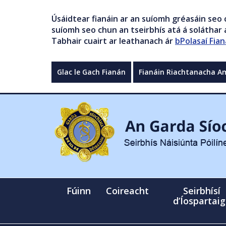
Úsáidtear fianáin ar an suíomh gréasáin seo 
suíomh seo chun an tseirbhís atá á soláthar a
Tabhair cuairt ar leathanach ár
bPolasaí Fian
Glac le Gach Fianán
Fianáin Riachtanacha A
Fúinn
Coireacht
Seirbhísí
d’Íospartai