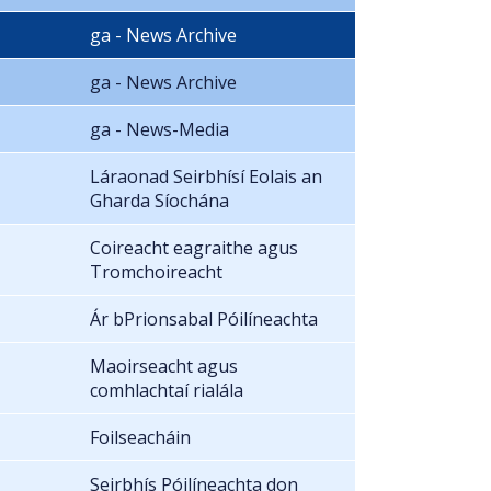
ga - News Archive
ga - News Archive
ga - News-Media
Láraonad Seirbhísí Eolais an
Gharda Síochána
Coireacht eagraithe agus
Tromchoireacht
Ár bPrionsabal Póilíneachta
Maoirseacht agus
comhlachtaí rialála
Foilseacháin
Seirbhís Póilíneachta don