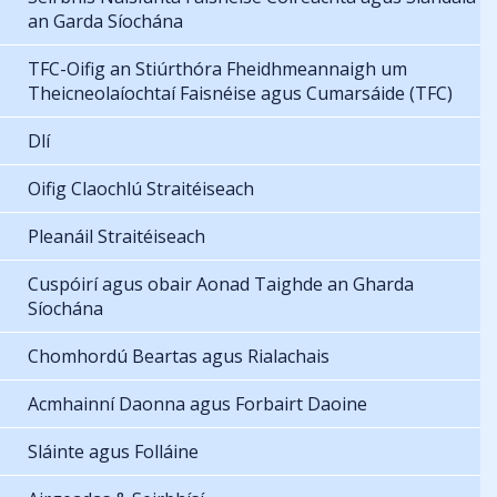
an Garda Síochána
TFC-Oifig an Stiúrthóra Fheidhmeannaigh um
Theicneolaíochtaí Faisnéise agus Cumarsáide (TFC)
Dlí
Oifig Claochlú Straitéiseach
Pleanáil Straitéiseach
Cuspóirí agus obair Aonad Taighde an Gharda
Síochána
Chomhordú Beartas agus Rialachais
Acmhainní Daonna agus Forbairt Daoine
Sláinte agus Folláine