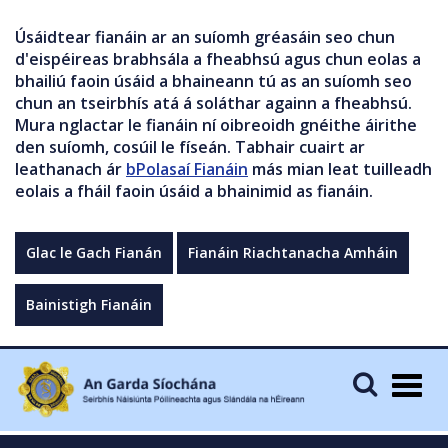
Úsáidtear fianáin ar an suíomh gréasáin seo chun
d'eispéireas brabhsála a fheabhsú agus chun eolas a
bhailiú faoin úsáid a bhaineann tú as an suíomh seo
chun an tseirbhís atá á soláthar againn a fheabhsú.
Mura nglactar le fianáin ní oibreoidh gnéithe áirithe
den suíomh, cosúil le físeán. Tabhair cuairt ar
leathanach ár
bPolasaí Fianáin
más mian leat tuilleadh
eolais a fháil faoin úsáid a bhainimid as fianáin.
Glac le Gach Fianán
Fianáin Riachtanacha Amháin
Bainistigh Fianáin
Togg
navig