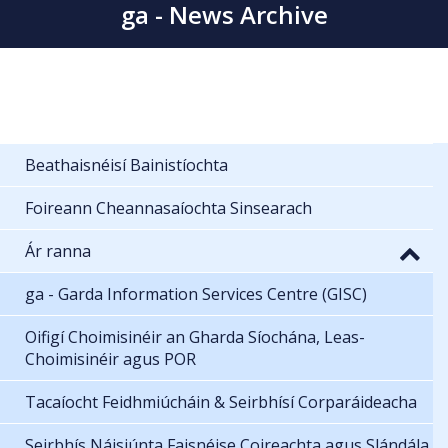
ga - News Archive
Beathaisnéisí Bainistíochta
Foireann Cheannasaíochta Sinsearach
Ár ranna
ga - Garda Information Services Centre (GISC)
Oifigí Choimisinéir an Gharda Síochána, Leas-
Choimisinéir agus POR
Tacaíocht Feidhmiúcháin & Seirbhísí Corparáideacha
Seirbhís Náisiúnta Faisnéise Coireachta agus Slándála