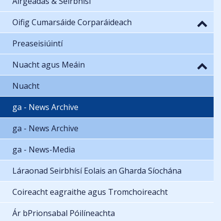
Airgeadas & Seirbhísí
Oifig Cumarsáide Corparáideach
Preaseisiúintí
Nuacht agus Meáin
Nuacht
ga - News Archive
ga - News Archive
ga - News-Media
Láraonad Seirbhísí Eolais an Gharda Síochána
Coireacht eagraithe agus Tromchoireacht
Ár bPrionsabal Póilíneachta