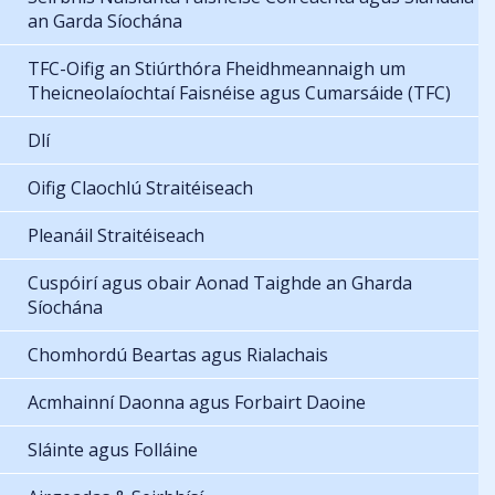
an Garda Síochána
TFC-Oifig an Stiúrthóra Fheidhmeannaigh um
Theicneolaíochtaí Faisnéise agus Cumarsáide (TFC)
Dlí
Oifig Claochlú Straitéiseach
Pleanáil Straitéiseach
Cuspóirí agus obair Aonad Taighde an Gharda
Síochána
Chomhordú Beartas agus Rialachais
Acmhainní Daonna agus Forbairt Daoine
Sláinte agus Folláine