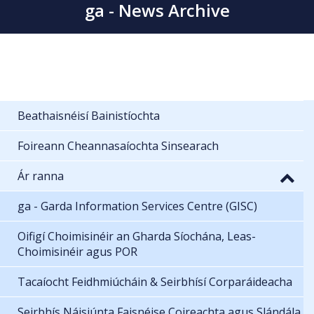
ga - News Archive
Beathaisnéisí Bainistíochta
Foireann Cheannasaíochta Sinsearach
Ár ranna
ga - Garda Information Services Centre (GISC)
Oifigí Choimisinéir an Gharda Síochána, Leas-
Choimisinéir agus POR
Tacaíocht Feidhmiúcháin & Seirbhísí Corparáideacha
Seirbhís Náisiúnta Faisnéise Coireachta agus Slándála