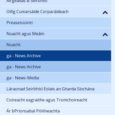
Airgeadas & Seirbhísí
Oifig Cumarsáide Corparáideach
Preaseisiúintí
Nuacht agus Meáin
Nuacht
ga - News Archive
ga - News Archive
ga - News-Media
Láraonad Seirbhísí Eolais an Gharda Síochána
Coireacht eagraithe agus Tromchoireacht
Ár bPrionsabal Póilíneachta