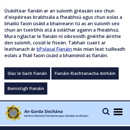
Úsáidtear fianáin ar an suíomh gréasáin seo chun
d'eispéireas brabhsála a fheabhsú agus chun eolas a
bhailiú faoin úsáid a bhaineann tú as an suíomh seo
chun an tseirbhís atá á soláthar againn a fheabhsú.
Mura nglactar le fianáin ní oibreoidh gnéithe áirithe
den suíomh, cosúil le físeán. Tabhair cuairt ar
leathanach ár
bPolasaí Fianáin
más mian leat tuilleadh
eolais a fháil faoin úsáid a bhainimid as fianáin.
Glac le Gach Fianán
Fianáin Riachtanacha Amháin
Bainistigh Fianáin
Togg
navig