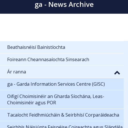
ga - News Archive
Beathaisnéisí Bainistíochta
Foireann Cheannasaíochta Sinsearach
Ár ranna
ga - Garda Information Services Centre (GISC)
Oifigí Choimisinéir an Gharda Síochána, Leas-
Choimisinéir agus POR
Tacaíocht Feidhmiúcháin & Seirbhísí Corparáideacha
Seirbhís Náisiúnta Faisnéise Coireachta agus Slándála