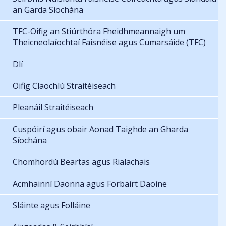
an Garda Síochána
TFC-Oifig an Stiúrthóra Fheidhmeannaigh um
Theicneolaíochtaí Faisnéise agus Cumarsáide (TFC)
Dlí
Oifig Claochlú Straitéiseach
Pleanáil Straitéiseach
Cuspóirí agus obair Aonad Taighde an Gharda
Síochána
Chomhordú Beartas agus Rialachais
Acmhainní Daonna agus Forbairt Daoine
Sláinte agus Folláine