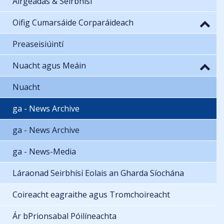
Airgeadas & Seirbhísí
Oifig Cumarsáide Corparáideach
Preaseisiúintí
Nuacht agus Meáin
Nuacht
ga - News Archive
ga - News Archive
ga - News-Media
Láraonad Seirbhísí Eolais an Gharda Síochána
Coireacht eagraithe agus Tromchoireacht
Ár bPrionsabal Póilíneachta