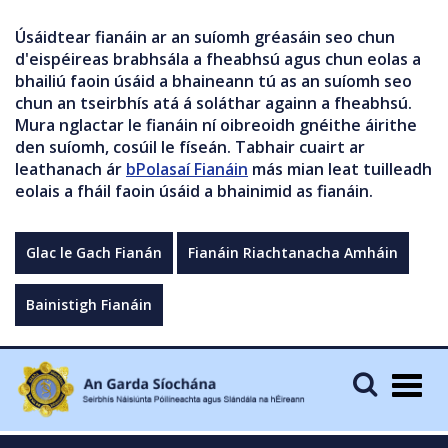
Úsáidtear fianáin ar an suíomh gréasáin seo chun
d'eispéireas brabhsála a fheabhsú agus chun eolas a
bhailiú faoin úsáid a bhaineann tú as an suíomh seo
chun an tseirbhís atá á soláthar againn a fheabhsú.
Mura nglactar le fianáin ní oibreoidh gnéithe áirithe
den suíomh, cosúil le físeán. Tabhair cuairt ar
leathanach ár
bPolasaí Fianáin
más mian leat tuilleadh
eolais a fháil faoin úsáid a bhainimid as fianáin.
Glac le Gach Fianán
Fianáin Riachtanacha Amháin
Bainistigh Fianáin
Togg
navig