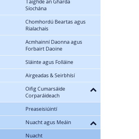
Taighde an Gharda
Síochána
Chomhordú Beartas agus
Rialachais
Acmhainní Daonna agus
Forbairt Daoine
Sláinte agus Folláine
Airgeadas & Seirbhísí
Oifig Cumarsáide
Corparáideach
Preaseisiúintí
Nuacht agus Meáin
Nuacht