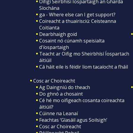
Oifigí Seirbhísí Íospartaigh an Gharda
Síochána
ga - Where else can I get support?
Coireacht a thuairisciú: Ceisteanna
Coitianta
Dearbhaigh goid
Cosaint nó cúnamh speisialta
d'íospartaigh
Teacht ar Oifig mo Sheirbhísí Íospartach
áitiúil
Cá háit eile is féidir liom tacaíocht a fháil
Cosc ar Choireacht
Ag Daingniú do theach
Do ghnó a chosaint
Cé hé mo oifigeach cosanta coireachta
áitiúil?
Cúinne na Leanaí
Feachtas ‘Glasáil agus Soilsigh’
Cosc ar Choireacht
Póilíneacht Pobail