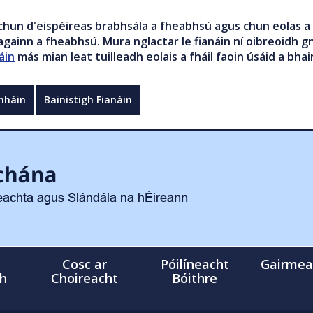
chun d'eispéireas brabhsála a fheabhsú agus chun eolas a 
gainn a fheabhsú. Mura nglactar le fianáin ní oibreoidh gn
áin
más mian leat tuilleadh eolais a fháil faoin úsáid a bhai
mháin
Bainistigh Fianáin
Cosc ar
Póilíneacht
Gairmea
gh
Choireacht
Bóithre