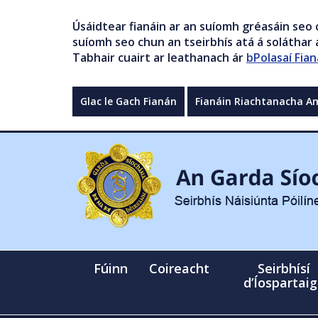
Úsáidtear fianáin ar an suíomh gréasáin seo 
suíomh seo chun an tseirbhís atá á soláthar a
Tabhair cuairt ar leathanach ár
bPolasaí Fian
Glac le Gach Fianán
Fianáin Riachtanacha A
Fúinn
Coireacht
Seirbhísí
d’Íospartai