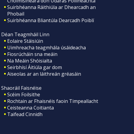
Choimisinéara don Údarás Póilíneachta
Suirbhéanna Ráithiúla ar Dhearcadh an
Phobail
Suirbhéanna Bliantúla Dearcadh Poiblí
Déan Teagmháil Linn
Eolaire Stáisiúin
Uimhreacha teagmhála úsáideacha
Fiosrúcháin sna meáin
Na Meáin Shóisialta
Seirbhísí Áitiúla gar dom
Aiseolas ar an láithreán gréasáin
Shaoráil Faisnéise
Scéim Foilsithe
Rochtain ar Fhaisnéis faoin Timpeallacht
Ceisteanna Coitianta
Taifead Cinnidh