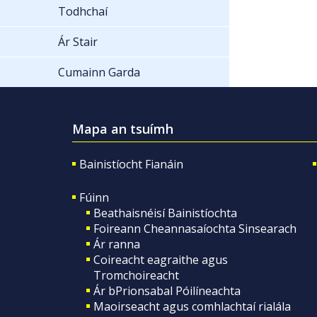
Todhchaí
Ár Stair
Cumainn Garda
Mapa an tsuímh
Bainistíocht Fianáin
Fúinn
Beathaisnéisí Bainistíochta
Foireann Cheannasaíochta Sinsearach
Ár ranna
Coireacht eagraithe agus
Tromchoireacht
Ár bPrionsabal Póilíneachta
Maoirseacht agus comhlachtaí rialála