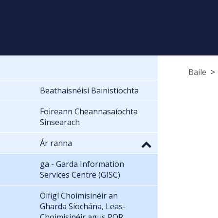
Baile
Beathaisnéisí Bainistíochta
Foireann Cheannasaíochta
Sinsearach
Ár ranna
ga - Garda Information
Services Centre (GISC)
Oifigí Choimisinéir an
Gharda Síochána, Leas-
Choimisinéir agus POR