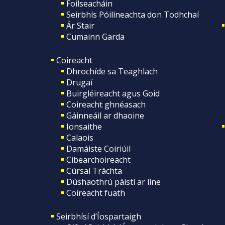
Foilseacháin
Seirbhís Póilíneachta don Todhchaí
Ár Stair
Cumainn Garda
Coireacht
Dhrochíde sa Teaghlach
Drugaí
Buirgléireacht agus Goid
Coireacht ghnéasach
Gáinneáil ar dhaoine
Ionsaithe
Calaois
Damáiste Coiriúil
Cibearchoireacht
Cúrsaí Tráchta
Dúshaothrú páistí ar líne
Coireacht fuath
Seirbhísí d’Íospartaigh