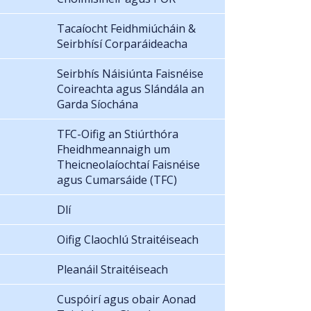
Tacaíocht Feidhmiúcháin &
Seirbhísí Corparáideacha
Seirbhís Náisiúnta Faisnéise
Coireachta agus Slándála an
Garda Síochána
TFC-Oifig an Stiúrthóra
Fheidhmeannaigh um
Theicneolaíochtaí Faisnéise
agus Cumarsáide (TFC)
Dlí
Oifig Claochlú Straitéiseach
Pleanáil Straitéiseach
Cuspóirí agus obair Aonad