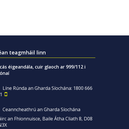
an teagmháil linn
gcás éigeandála, cuir glaoch ar 999/112 i
ónaí
Líne Rúnda an Gharda Síochána: 1800 666
1
Ceanncheathrú an Gharda Síochána
irc an Fhionnuisce, Baile Átha Cliath 8, D08
N3X