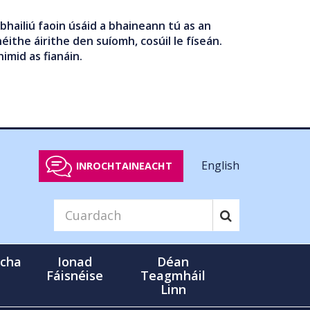
bhailiú faoin úsáid a bhaineann tú as an
éithe áirithe den suíomh, cosúil le físeán.
nimid as fianáin.
English
INROCHTAINEACHT
cha
Ionad
Déan
Fáisnéise
Teagmháil
Linn