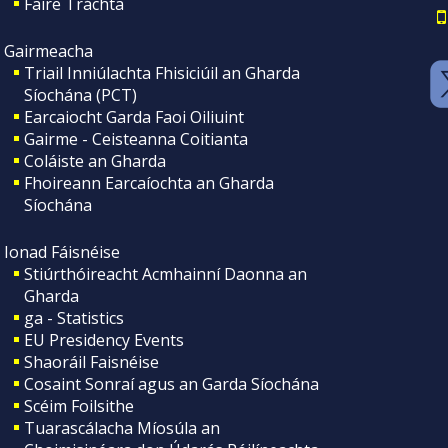
Faire Tráchta
Gairmeacha
Triail Inniúlachta Fhisiciúil an Gharda
Síochána (PCT)
Earcaiocht Garda Faoi Oiliuint
Gairme - Ceisteanna Coitianta
Coláiste an Gharda
Fhoireann Earcaíochta an Gharda
Síochána
Ionad Fáisnéise
Stiúrthóireacht Acmhainní Daonna an
Gharda
ga - Statistics
EU Presidency Events
Shaoráil Faisnéise
Cosaint Sonraí agus an Garda Síochána
Scéim Foilsithe
Tuarascálacha Míosúla an