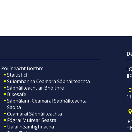
Dé
Póilíneacht Bóithre
I 
Staitisticí
gc
Suíomhanna Ceamara Sábháilteachta
Sábháilteacht ar Bhóithre
Bikesafe
11
Sábhálann Ceamaraí Sábháilteachta
Saolta
Ceamaraí Sábháilteachta
Fógraí Muirear Seasta
Pá
Ualaí néamhghnácha
H