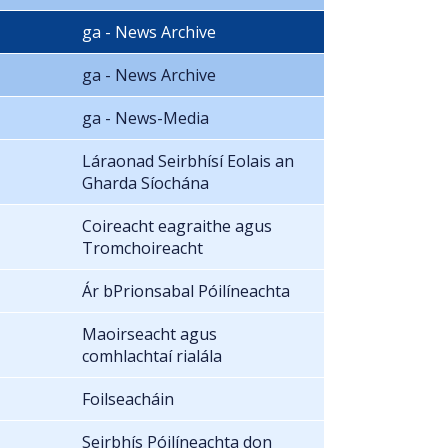
ga - News Archive
ga - News Archive
ga - News-Media
Láraonad Seirbhísí Eolais an
Gharda Síochána
Coireacht eagraithe agus
Tromchoireacht
Ár bPrionsabal Póilíneachta
Maoirseacht agus
comhlachtaí rialála
Foilseacháin
Seirbhís Póilíneachta don