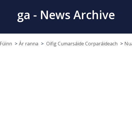
ga - News Archive
Fúinn
Ár ranna
Oifig Cumarsáide Corparáideach
Nua