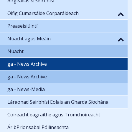
Airgeadas & Seirbhísí
Oifig Cumarsáide Corparáideach
Preaseisiúintí
Nuacht agus Meáin
Nuacht
ga - News Archive
ga - News Archive
ga - News-Media
Láraonad Seirbhísí Eolais an Gharda Síochána
Coireacht eagraithe agus Tromchoireacht
Ár bPrionsabal Póilíneachta