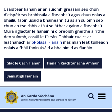
Úsáidtear fianáin ar an suíomh gréasáin seo chun
d'eispéireas brabhsála a fheabhsú agus chun eolas a
bhailiú faoin úsáid a bhaineann tú as an suíomh seo
chun an tseirbhís atá á soláthar againn a fheabhsú.
Mura nglactar le fianáin ní oibreoidh gnéithe áirithe
den suíomh, cosúil le físeán. Tabhair cuairt ar
leathanach ár
bPolasaí Fianáin
más mian leat tuilleadh
eolais a fháil faoin úsáid a bhainimid as fianáin.
Glac le Gach Fianán
Fianáin Riachtanacha Amháin
Bainistigh Fianáin
Togg
navig