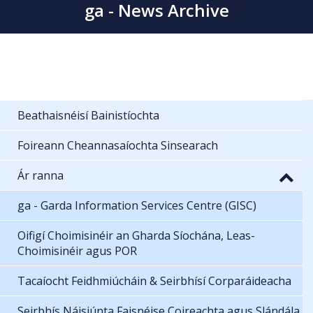
ga - News Archive
Beathaisnéisí Bainistíochta
Foireann Cheannasaíochta Sinsearach
Ár ranna
ga - Garda Information Services Centre (GISC)
Oifigí Choimisinéir an Gharda Síochána, Leas-
Choimisinéir agus POR
Tacaíocht Feidhmiúcháin & Seirbhísí Corparáideacha
Seirbhís Náisiúnta Faisnéise Coireachta agus Slándála