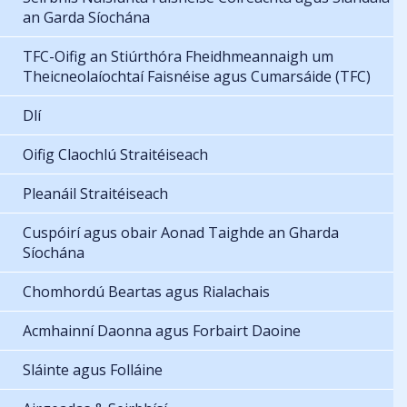
an Garda Síochána
TFC-Oifig an Stiúrthóra Fheidhmeannaigh um
Theicneolaíochtaí Faisnéise agus Cumarsáide (TFC)
Dlí
Oifig Claochlú Straitéiseach
Pleanáil Straitéiseach
Cuspóirí agus obair Aonad Taighde an Gharda
Síochána
Chomhordú Beartas agus Rialachais
Acmhainní Daonna agus Forbairt Daoine
Sláinte agus Folláine