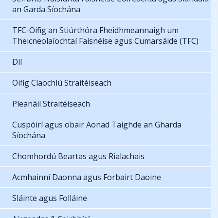
an Garda Síochána
TFC-Oifig an Stiúrthóra Fheidhmeannaigh um
Theicneolaíochtaí Faisnéise agus Cumarsáide (TFC)
Dlí
Oifig Claochlú Straitéiseach
Pleanáil Straitéiseach
Cuspóirí agus obair Aonad Taighde an Gharda
Síochána
Chomhordú Beartas agus Rialachais
Acmhainní Daonna agus Forbairt Daoine
Sláinte agus Folláine