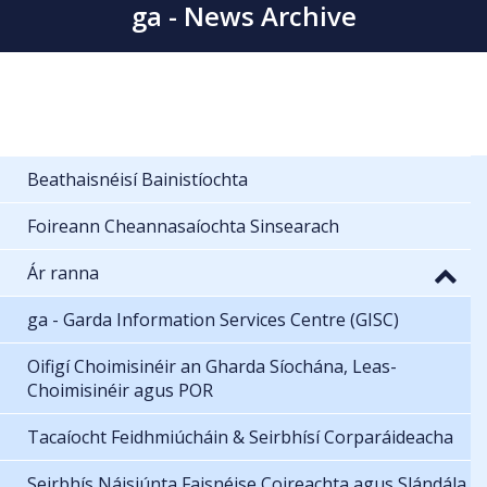
ga - News Archive
Beathaisnéisí Bainistíochta
Foireann Cheannasaíochta Sinsearach
Ár ranna
ga - Garda Information Services Centre (GISC)
Oifigí Choimisinéir an Gharda Síochána, Leas-
Choimisinéir agus POR
Tacaíocht Feidhmiúcháin & Seirbhísí Corparáideacha
Seirbhís Náisiúnta Faisnéise Coireachta agus Slándála