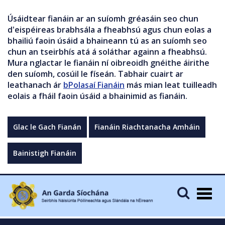
Úsáidtear fianáin ar an suíomh gréasáin seo chun
d'eispéireas brabhsála a fheabhsú agus chun eolas a
bhailiú faoin úsáid a bhaineann tú as an suíomh seo
chun an tseirbhís atá á soláthar againn a fheabhsú.
Mura nglactar le fianáin ní oibreoidh gnéithe áirithe
den suíomh, cosúil le físeán. Tabhair cuairt ar
leathanach ár
bPolasaí Fianáin
más mian leat tuilleadh
eolais a fháil faoin úsáid a bhainimid as fianáin.
Glac le Gach Fianán
Fianáin Riachtanacha Amháin
Bainistigh Fianáin
Togg
navig