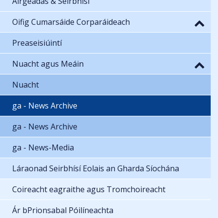
Airgeadas & Seirbhísí
Oifig Cumarsáide Corparáideach
Preaseisiúintí
Nuacht agus Meáin
Nuacht
ga - News Archive
ga - News Archive
ga - News-Media
Láraonad Seirbhísí Eolais an Gharda Síochána
Coireacht eagraithe agus Tromchoireacht
Ár bPrionsabal Póilíneachta