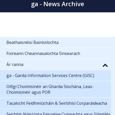
ga - News Archive
Beathaisnéisí Bainistíochta
Foireann Cheannasaíochta Sinsearach
Ár ranna
ga - Garda Information Services Centre (GISC)
Oifigí Choimisinéir an Gharda Síochána, Leas-
Choimisinéir agus POR
Tacaíocht Feidhmiúcháin & Seirbhísí Corparáideacha
Seirbhís Náisiúnta Faisnéise Coireachta agus Slándála