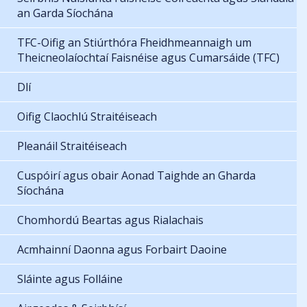
an Garda Síochána
TFC-Oifig an Stiúrthóra Fheidhmeannaigh um
Theicneolaíochtaí Faisnéise agus Cumarsáide (TFC)
Dlí
Oifig Claochlú Straitéiseach
Pleanáil Straitéiseach
Cuspóirí agus obair Aonad Taighde an Gharda
Síochána
Chomhordú Beartas agus Rialachais
Acmhainní Daonna agus Forbairt Daoine
Sláinte agus Folláine