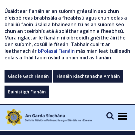
Úsáidtear fianáin ar an suíomh gréasáin seo chun
d'eispéireas brabhsála a fheabhsú agus chun eolas a
bhailiú faoin úsáid a bhaineann tú as an suíomh seo
chun an tseirbhís atá á soláthar againn a fheabhsú.
Mura nglactar le fianáin ní oibreoidh gnéithe áirithe
den suíomh, cosúil le físeán. Tabhair cuairt ar
leathanach ár
bPolasaí Fianáin
más mian leat tuilleadh
eolais a fháil faoin úsáid a bhainimid as fianáin.
Glac le Gach Fianán
Fianáin Riachtanacha Amháin
Bainistigh Fianáin
Togg
navig