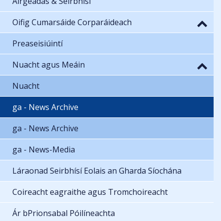
Airgeadas & Seirbhísí
Oifig Cumarsáide Corparáideach
Preaseisiúintí
Nuacht agus Meáin
Nuacht
ga - News Archive
ga - News Archive
ga - News-Media
Láraonad Seirbhísí Eolais an Gharda Síochána
Coireacht eagraithe agus Tromchoireacht
Ár bPrionsabal Póilíneachta