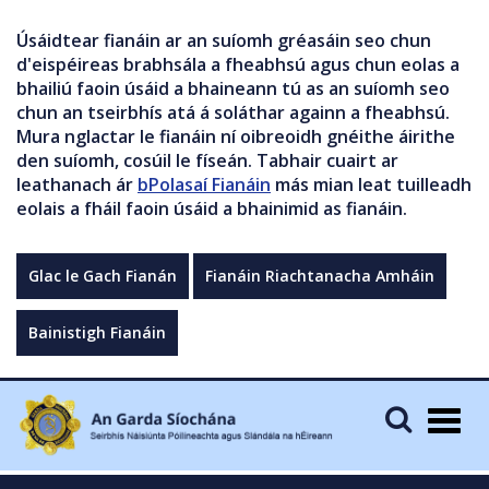
Úsáidtear fianáin ar an suíomh gréasáin seo chun
d'eispéireas brabhsála a fheabhsú agus chun eolas a
bhailiú faoin úsáid a bhaineann tú as an suíomh seo
chun an tseirbhís atá á soláthar againn a fheabhsú.
Mura nglactar le fianáin ní oibreoidh gnéithe áirithe
den suíomh, cosúil le físeán. Tabhair cuairt ar
leathanach ár
bPolasaí Fianáin
más mian leat tuilleadh
eolais a fháil faoin úsáid a bhainimid as fianáin.
Glac le Gach Fianán
Fianáin Riachtanacha Amháin
Bainistigh Fianáin
Togg
navig