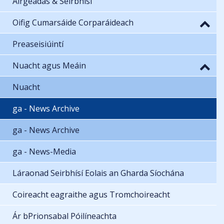
Airgeadas & Seirbhísí
Oifig Cumarsáide Corparáideach
Preaseisiúintí
Nuacht agus Meáin
Nuacht
ga - News Archive
ga - News Archive
ga - News-Media
Láraonad Seirbhísí Eolais an Gharda Síochána
Coireacht eagraithe agus Tromchoireacht
Ár bPrionsabal Póilíneachta