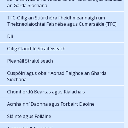
an Garda Síochána
TFC-Oifig an Stiúrthóra Fheidhmeannaigh um
Theicneolaíochtaí Faisnéise agus Cumarsáide (TFC)
Dlí
Oifig Claochlú Straitéiseach
Pleanáil Straitéiseach
Cuspóirí agus obair Aonad Taighde an Gharda
Síochána
Chomhordú Beartas agus Rialachais
Acmhainní Daonna agus Forbairt Daoine
Sláinte agus Folláine