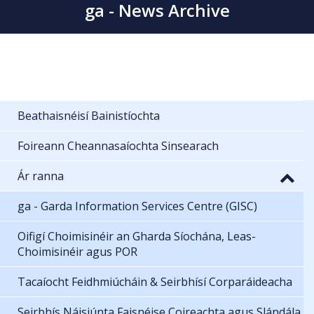
ga - News Archive
Beathaisnéisí Bainistíochta
Foireann Cheannasaíochta Sinsearach
Ár ranna
ga - Garda Information Services Centre (GISC)
Oifigí Choimisinéir an Gharda Síochána, Leas-
Choimisinéir agus POR
Tacaíocht Feidhmiúcháin & Seirbhísí Corparáideacha
Seirbhís Náisiúnta Faisnéise Coireachta agus Slándála