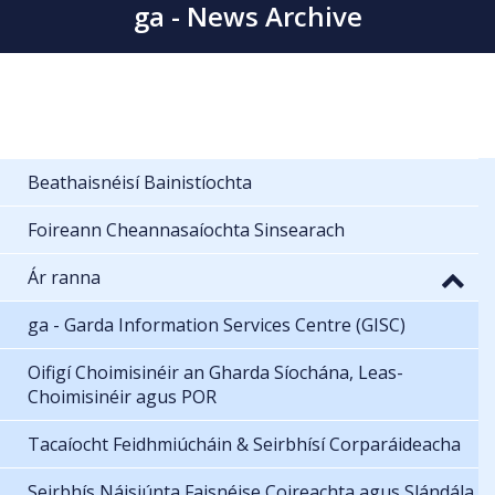
ga - News Archive
Beathaisnéisí Bainistíochta
Foireann Cheannasaíochta Sinsearach
Ár ranna
ga - Garda Information Services Centre (GISC)
Oifigí Choimisinéir an Gharda Síochána, Leas-
Choimisinéir agus POR
Tacaíocht Feidhmiúcháin & Seirbhísí Corparáideacha
Seirbhís Náisiúnta Faisnéise Coireachta agus Slándála