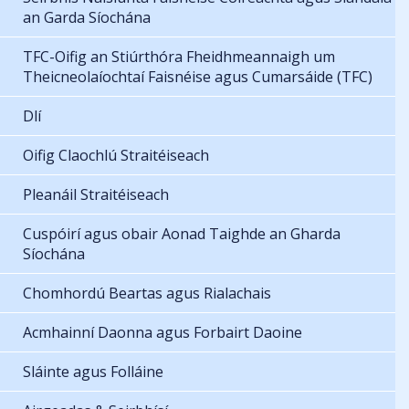
an Garda Síochána
TFC-Oifig an Stiúrthóra Fheidhmeannaigh um
Theicneolaíochtaí Faisnéise agus Cumarsáide (TFC)
Dlí
Oifig Claochlú Straitéiseach
Pleanáil Straitéiseach
Cuspóirí agus obair Aonad Taighde an Gharda
Síochána
Chomhordú Beartas agus Rialachais
Acmhainní Daonna agus Forbairt Daoine
Sláinte agus Folláine