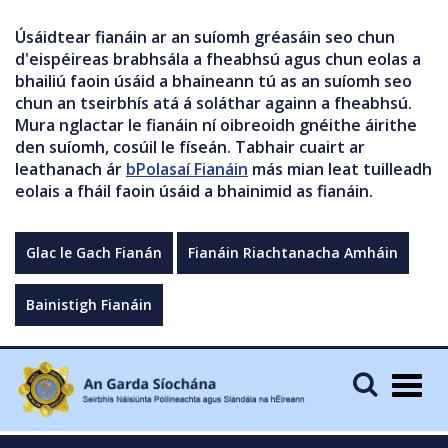
Úsáidtear fianáin ar an suíomh gréasáin seo chun
d'eispéireas brabhsála a fheabhsú agus chun eolas a
bhailiú faoin úsáid a bhaineann tú as an suíomh seo
chun an tseirbhís atá á soláthar againn a fheabhsú.
Mura nglactar le fianáin ní oibreoidh gnéithe áirithe
den suíomh, cosúil le físeán. Tabhair cuairt ar
leathanach ár
bPolasaí Fianáin
más mian leat tuilleadh
eolais a fháil faoin úsáid a bhainimid as fianáin.
Glac le Gach Fianán
Fianáin Riachtanacha Amháin
Bainistigh Fianáin
Togg
navig