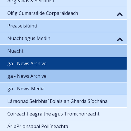
Airgeadas & Seirbhísí
Oifig Cumarsáide Corparáideach
Preaseisiúintí
Nuacht agus Meáin
Nuacht
ga - News Archive
ga - News Archive
ga - News-Media
Láraonad Seirbhísí Eolais an Gharda Síochána
Coireacht eagraithe agus Tromchoireacht
Ár bPrionsabal Póilíneachta