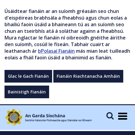
Úsáidtear fianáin ar an suíomh gréasáin seo chun
d'eispéireas brabhsála a fheabhsú agus chun eolas a
bhailiú faoin úsáid a bhaineann tú as an suíomh seo
chun an tseirbhís atá á soláthar againn a fheabhsú.
Mura nglactar le fianáin ní oibreoidh gnéithe áirithe
den suíomh, cosúil le físeán. Tabhair cuairt ar
leathanach ár
bPolasaí Fianáin
más mian leat tuilleadh
eolais a fháil faoin úsáid a bhainimid as fianáin.
Glac le Gach Fianán
Fianáin Riachtanacha Amháin
Bainistigh Fianáin
Togg
navig