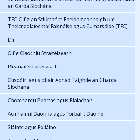
an Garda Síochána
TFC-Oifig an Stiúrthóra Fheidhmeannaigh um
Theicneolaíochtaí Faisnéise agus Cumarsáide (TFC)
Dlí
Oifig Claochlú Straitéiseach
Pleanáil Straitéiseach
Cuspóirí agus obair Aonad Taighde an Gharda
Síochána
Chomhordú Beartas agus Rialachais
Acmhainní Daonna agus Forbairt Daoine
Sláinte agus Folláine