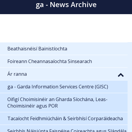
ga - News Archive
Beathaisnéisí Bainistíochta
Foireann Cheannasaíochta Sinsearach
Ár ranna
ga - Garda Information Services Centre (GISC)
Oifigí Choimisinéir an Gharda Síochána, Leas-
Choimisinéir agus POR
Tacaíocht Feidhmiúcháin & Seirbhísí Corparáideacha
Seirbhís Náisiúnta Faisnéise Coireachta agus Slándála