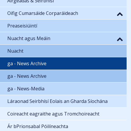
Airgeadas & Seirbhísí
Oifig Cumarsáide Corparáideach
Preaseisiúintí
Nuacht agus Meáin
Nuacht
ga - News Archive
ga - News Archive
ga - News-Media
Láraonad Seirbhísí Eolais an Gharda Síochána
Coireacht eagraithe agus Tromchoireacht
Ár bPrionsabal Póilíneachta