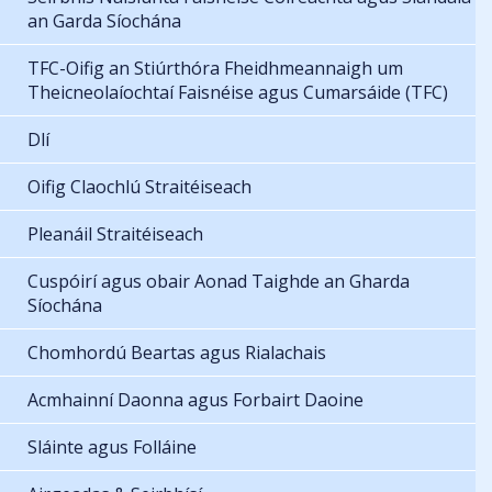
an Garda Síochána
TFC-Oifig an Stiúrthóra Fheidhmeannaigh um
Theicneolaíochtaí Faisnéise agus Cumarsáide (TFC)
Dlí
Oifig Claochlú Straitéiseach
Pleanáil Straitéiseach
Cuspóirí agus obair Aonad Taighde an Gharda
Síochána
Chomhordú Beartas agus Rialachais
Acmhainní Daonna agus Forbairt Daoine
Sláinte agus Folláine