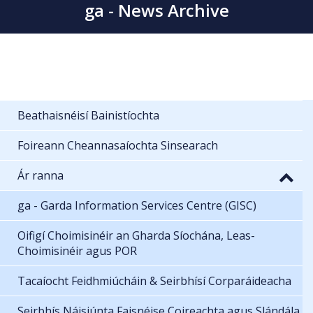
ga - News Archive
Beathaisnéisí Bainistíochta
Foireann Cheannasaíochta Sinsearach
Ár ranna
ga - Garda Information Services Centre (GISC)
Oifigí Choimisinéir an Gharda Síochána, Leas-
Choimisinéir agus POR
Tacaíocht Feidhmiúcháin & Seirbhísí Corparáideacha
Seirbhís Náisiúnta Faisnéise Coireachta agus Slándála