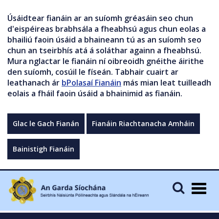
Úsáidtear fianáin ar an suíomh gréasáin seo chun
d'eispéireas brabhsála a fheabhsú agus chun eolas a
bhailiú faoin úsáid a bhaineann tú as an suíomh seo
chun an tseirbhís atá á soláthar againn a fheabhsú.
Mura nglactar le fianáin ní oibreoidh gnéithe áirithe
den suíomh, cosúil le físeán. Tabhair cuairt ar
leathanach ár
bPolasaí Fianáin
más mian leat tuilleadh
eolais a fháil faoin úsáid a bhainimid as fianáin.
Glac le Gach Fianán
Fianáin Riachtanacha Amháin
Bainistigh Fianáin
Togg
navig