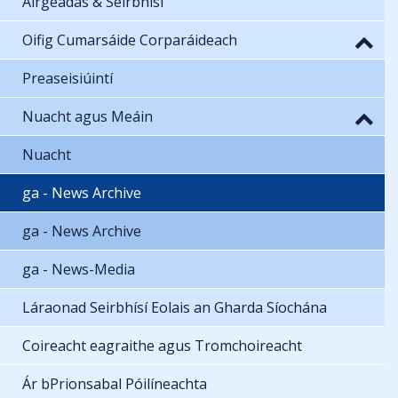
Airgeadas & Seirbhísí
Oifig Cumarsáide Corparáideach
Preaseisiúintí
Nuacht agus Meáin
Nuacht
ga - News Archive
ga - News Archive
ga - News-Media
Láraonad Seirbhísí Eolais an Gharda Síochána
Coireacht eagraithe agus Tromchoireacht
Ár bPrionsabal Póilíneachta