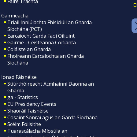
Faire Tráchta
Gairmeacha
Triail Inniúlachta Fhisiciúil an Gharda
Síochána (PCT)
Earcaiocht Garda Faoi Oiliuint
Gairme - Ceisteanna Coitianta
Coláiste an Gharda
Fhoireann Earcaíochta an Gharda
Síochána
Ionad Fáisnéise
Stiúrthóireacht Acmhainní Daonna an
Gharda
ga - Statistics
EU Presidency Events
Shaoráil Faisnéise
Cosaint Sonraí agus an Garda Síochána
Scéim Foilsithe
Tuarascálacha Míosúla an