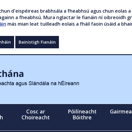
chun d'eispéireas brabhsála a fheabhsú agus chun eolas a 
gainn a fheabhsú. Mura nglactar le fianáin ní oibreoidh gn
áin
más mian leat tuilleadh eolais a fháil faoin úsáid a bhai
mháin
Bainistigh Fianáin
Cosc ar
Póilíneacht
Gairmea
gh
Choireacht
Bóithre