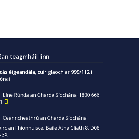
an teagmháil linn
gcás éigeandála, cuir glaoch ar 999/112 i
ónaí
Líne Rúnda an Gharda Síochána: 1800 666
1
Ceanncheathrú an Gharda Síochána
irc an Fhionnuisce, Baile Átha Cliath 8, D08
N3X