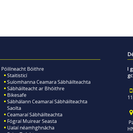
Dé
Póilíneacht Bóithre
I 
Staitisticí
gc
Suíomhanna Ceamara Sábháilteachta
Sábháilteacht ar Bhóithre
Bikesafe
11
Sábhálann Ceamaraí Sábháilteachta
Saolta
Ceamaraí Sábháilteachta
Fógraí Muirear Seasta
Pá
Ualaí néamhghnácha
H