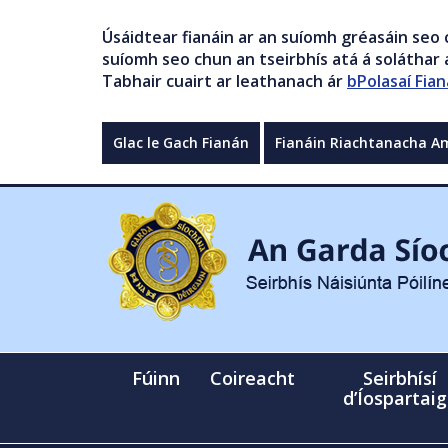
Úsáidtear fianáin ar an suíomh gréasáin seo 
suíomh seo chun an tseirbhís atá á soláthar a
Tabhair cuairt ar leathanach ár
bPolasaí Fian
Glac le Gach Fianán
Fianáin Riachtanacha A
Fúinn
Coireacht
Seirbhísí
d’Íospartai