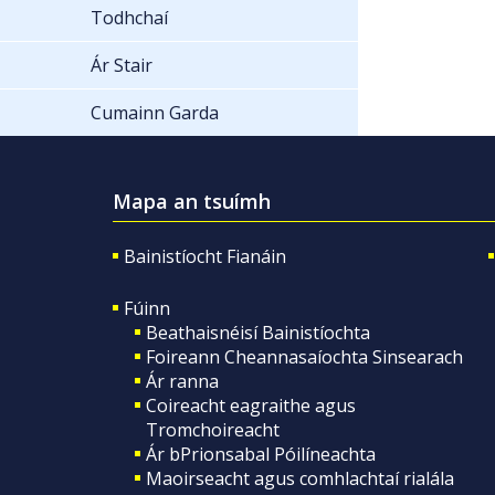
Todhchaí
Ár Stair
Cumainn Garda
Mapa an tsuímh
Bainistíocht Fianáin
Fúinn
Beathaisnéisí Bainistíochta
Foireann Cheannasaíochta Sinsearach
Ár ranna
Coireacht eagraithe agus
Tromchoireacht
Ár bPrionsabal Póilíneachta
Maoirseacht agus comhlachtaí rialála