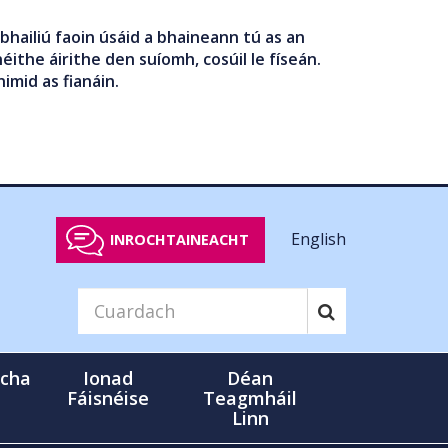
bhailiú faoin úsáid a bhaineann tú as an
éithe áirithe den suíomh, cosúil le físeán.
nimid as fianáin.
English
INROCHTAINEACHT
cha
Ionad
Déan
Fáisnéise
Teagmháil
Linn