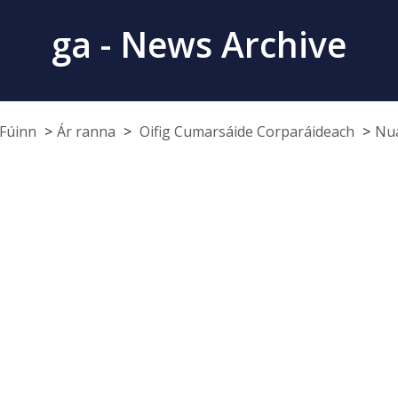
ga - News Archive
Fúinn
Ár ranna
Oifig Cumarsáide Corparáideach
Nua