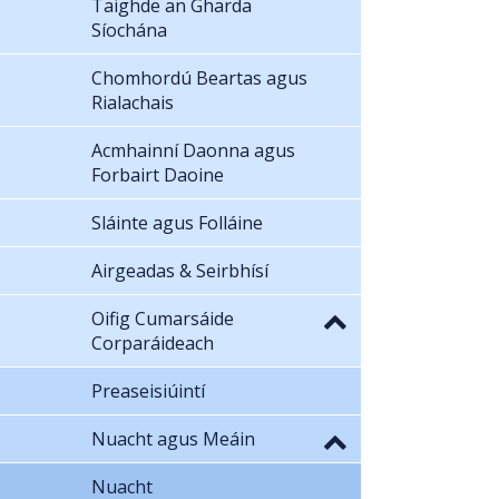
Taighde an Gharda
Síochána
Chomhordú Beartas agus
Rialachais
Acmhainní Daonna agus
Forbairt Daoine
Sláinte agus Folláine
Airgeadas & Seirbhísí
Oifig Cumarsáide
Corparáideach
Preaseisiúintí
Nuacht agus Meáin
Nuacht