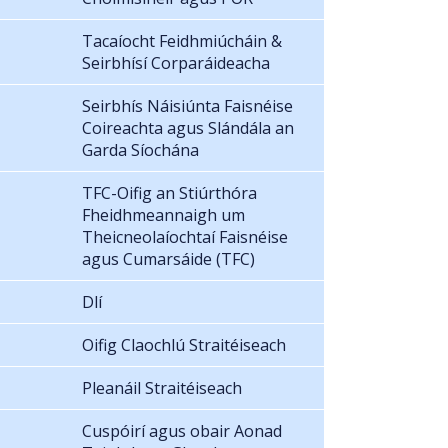
Tacaíocht Feidhmiúcháin &
Seirbhísí Corparáideacha
Seirbhís Náisiúnta Faisnéise
Coireachta agus Slándála an
Garda Síochána
TFC-Oifig an Stiúrthóra
Fheidhmeannaigh um
Theicneolaíochtaí Faisnéise
agus Cumarsáide (TFC)
Dlí
Oifig Claochlú Straitéiseach
Pleanáil Straitéiseach
Cuspóirí agus obair Aonad