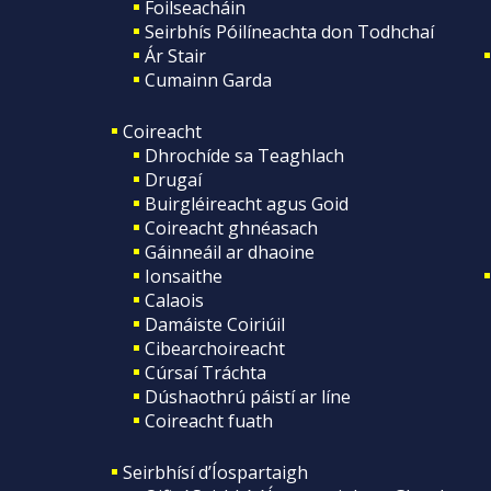
Foilseacháin
Seirbhís Póilíneachta don Todhchaí
Ár Stair
Cumainn Garda
Coireacht
Dhrochíde sa Teaghlach
Drugaí
Buirgléireacht agus Goid
Coireacht ghnéasach
Gáinneáil ar dhaoine
Ionsaithe
Calaois
Damáiste Coiriúil
Cibearchoireacht
Cúrsaí Tráchta
Dúshaothrú páistí ar líne
Coireacht fuath
Seirbhísí d’Íospartaigh