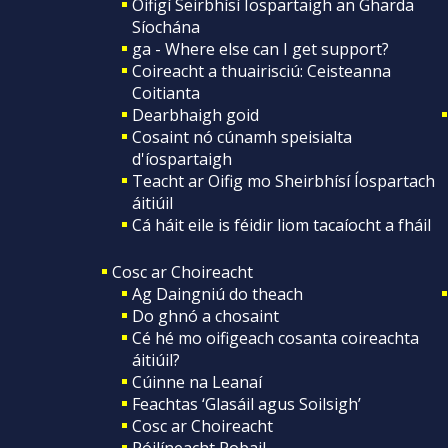
Oifigí Seirbhísí Íospartaigh an Gharda
Síochána
ga - Where else can I get support?
Coireacht a thuairisciú: Ceisteanna
Coitianta
Dearbhaigh goid
Cosaint nó cúnamh speisialta
d'íospartaigh
Teacht ar Oifig mo Sheirbhísí Íospartach
áitiúil
Cá háit eile is féidir liom tacaíocht a fháil
Cosc ar Choireacht
Ag Daingniú do theach
Do ghnó a chosaint
Cé hé mo oifigeach cosanta coireachta
áitiúil?
Cúinne na Leanaí
Feachtas ‘Glasáil agus Soilsigh’
Cosc ar Choireacht
Póilíneacht Pobail