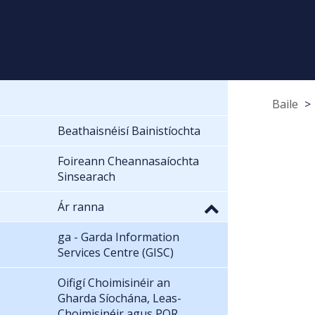
Baile
Beathaisnéisí Bainistíochta
Foireann Cheannasaíochta
Sinsearach
Ár ranna
ga - Garda Information
Services Centre (GISC)
Oifigí Choimisinéir an
Gharda Síochána, Leas-
Choimisinéir agus POR