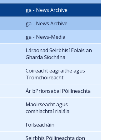
ga - News Archive
ga - News Archive
ga - News-Media
Láraonad Seirbhísí Eolais an
Gharda Síochána
Coireacht eagraithe agus
Tromchoireacht
Ár bPrionsabal Póilíneachta
Maoirseacht agus
comhlachtaí rialála
Foilseacháin
Seirbhís Póilíneachta don